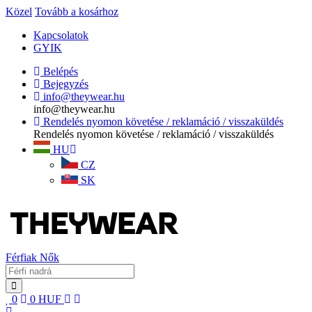
Közel
Tovább a kosárhoz
Kapcsolatok
GYIK
Belépés
Bejegyzés
info@theywear.hu
info@theywear.hu
Rendelés nyomon követése / reklamáció / visszaküldés
Rendelés nyomon követése / reklamáció / visszaküldés
HU
CZ
SK
Férfiak
Nők
0
0
HUF