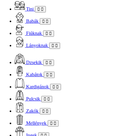
Tini
Babák
Fiúknak
Lányoknak
Dzsekik
Kabátok
Kardigánok
Pulcsik
Zakók
Mellények
Ingek