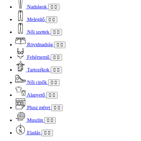
Nadrágok
Melegítő
Női szettek
Rövidnadrág
Fehérnemű
Tartozékok
Női cipők
Alapvető
Plusz méret
Muszlin
Eladás