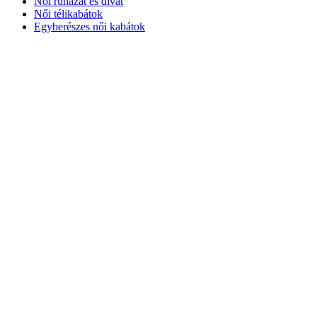
Női ruházat és divat
Női télikabátok
Egyberészes női kabátok