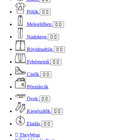
Pólók
Melegítőben
Nadrágog
Rövidnadrág
Fehérnemű
Cipők
Pénztárcák
Övek
Kiegészítők
Eladás
TheyWear