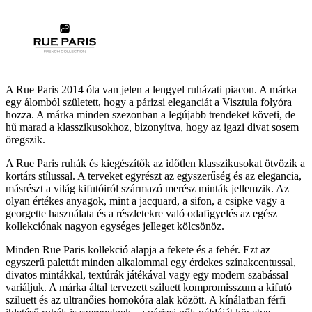
A Rue Paris 2014 óta van jelen a lengyel ruházati piacon. A márka
egy álomból született, hogy a párizsi eleganciát a Visztula folyóra
hozza. A márka minden szezonban a legújabb trendeket követi, de
hű marad a klasszikusokhoz, bizonyítva, hogy az igazi divat sosem
öregszik.
A Rue Paris ruhák és kiegészítők az időtlen klasszikusokat ötvözik a
kortárs stílussal. A terveket egyrészt az egyszerűség és az elegancia,
másrészt a világ kifutóiról származó merész minták jellemzik. Az
olyan értékes anyagok, mint a jacquard, a sifon, a csipke vagy a
georgette használata és a részletekre való odafigyelés az egész
kollekciónak nagyon egységes jelleget kölcsönöz.
Minden Rue Paris kollekció alapja a fekete és a fehér. Ezt az
egyszerű palettát minden alkalommal egy érdekes színakcentussal,
divatos mintákkal, textúrák játékával vagy egy modern szabással
variáljuk. A márka által tervezett sziluett kompromisszum a kifutó
sziluett és az ultranőies homokóra alak között. A kínálatban férfi