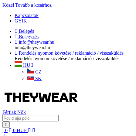
Közel
Tovább a kosárhoz
Kapcsolatok
GYIK
Belépés
Bejegyzés
info@theywear.hu
info@theywear.hu
Rendelés nyomon követése / reklamáció / visszaküldés
Rendelés nyomon követése / reklamáció / visszaküldés
HU
CZ
SK
Férfiak
Nők
0
0
HUF