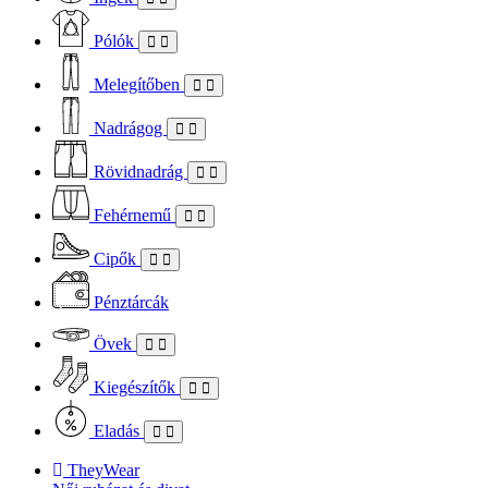
Pólók
Melegítőben
Nadrágog
Rövidnadrág
Fehérnemű
Cipők
Pénztárcák
Övek
Kiegészítők
Eladás
TheyWear