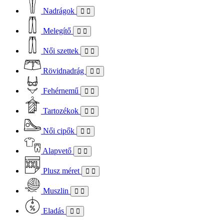
Nadrágok
Melegítő
Női szettek
Rövidnadrág
Fehérnemű
Tartozékok
Női cipők
Alapvető
Plusz méret
Muszlin
Eladás