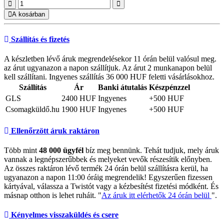
A kosárban
Szállítás és fizetés
A készletben lévő áruk megrendelésekor 11 órán belül valósul meg.
az árut ugyanazon a napon szállítjuk. Az árut 2 munkanapon belül
kell szállítani. Ingyenes szállítás 36 000 HUF feletti vásárlásokhoz.
Szállítás
Ár
Banki átutalás
Készpénzzel
GLS
2400 HUF
Ingyenes
+500 HUF
Csomagküldő.hu
1900 HUF
Ingyenes
+500 HUF
Ellenőrzött áruk raktáron
Több mint
48 000 ügyfél
bíz meg bennünk. Tehát tudjuk, mely áruk
vannak a legnépszerűbbek és melyeket vevők részesítik előnyben.
Az összes raktáron lévő termék 24 órán belül szállításra kerül, ha
ugyanazon a napon 11:00 óráig megrendelik! Egyszerűen fizessen
kártyával, válassza a Twistót vagy a kézbesítést fizetési módként. És
másnap otthon is lehet ruháit. "
Az áruk itt elérhetők 24 órán belül
".
Kényelmes visszaküldés és csere