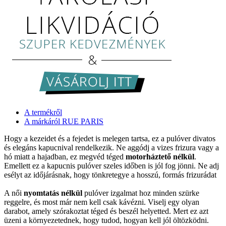
A termékről
A márkáról RUE PARIS
Hogy a kezeidet és a fejedet is melegen tartsa, ez a pulóver divatos
és elegáns kapucnival rendelkezik. Ne aggódj a vizes frizura vagy a
hó miatt a hajadban, ez megvéd téged
motorháztető nélkül
.
Emellett ez a kapucnis pulóver szeles időben is jól fog jönni. Ne adj
esélyt az időjárásnak, hogy tönkretegye a hosszú, formás frizurádat
A női
nyomtatás nélkül
pulóver izgalmat hoz minden szürke
reggelre, és most már nem kell csak kávézni. Viselj egy olyan
darabot, amely szórakoztat téged és beszél helyetted. Mert ez azt
üzeni a környezetednek, hogy tudod, hogyan kell jól öltözködni.