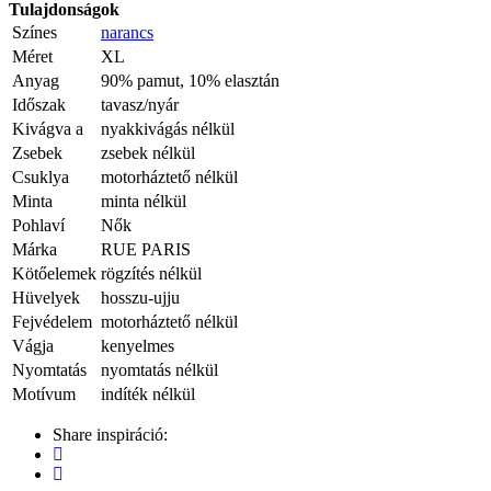
Tulajdonságok
Színes
narancs
Méret
XL
Anyag
90% pamut, 10% elasztán
Időszak
tavasz/nyár
Kivágva a
nyakkivágás nélkül
Zsebek
zsebek nélkül
Csuklya
motorháztető nélkül
Minta
minta nélkül
Pohlaví
Nők
Márka
RUE PARIS
Kötőelemek
rögzítés nélkül
Hüvelyek
hosszu-ujju
Fejvédelem
motorháztető nélkül
Vágja
kenyelmes
Nyomtatás
nyomtatás nélkül
Motívum
indíték nélkül
Share inspiráció: