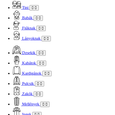
Tini
Babák
Fiúknak
Lányoknak
Dzsekik
Kabátok
Kardigánok
Pulcsik
Zakók
Mellények
Ingek