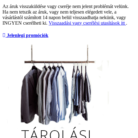
Az áruk visszaküldése vagy cseréje nem jelent problémát velünk.
Ha nem tetszik az áruk, vagy nem teljesen elégedett vele, a
vásárlástól számított 14 napon belül visszaadhatja nekünk, vagy
INGYEN cserélheti ki.
Visszaadási vagy cserélési utasítások itt
.
Jelenlegi promóciók