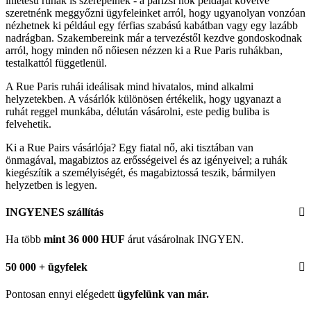
ihletésű ruhák is szerepelnek - a párizsi nők példáját követve
szeretnénk meggyőzni ügyfeleinket arról, hogy ugyanolyan vonzóan
nézhetnek ki például egy férfias szabású kabátban vagy egy lazább
nadrágban. Szakembereink már a tervezéstől kezdve gondoskodnak
arról, hogy minden nő nőiesen nézzen ki a Rue Paris ruhákban,
testalkattól függetlenül.
A Rue Paris ruhái ideálisak mind hivatalos, mind alkalmi
helyzetekben. A vásárlók különösen értékelik, hogy ugyanazt a
ruhát reggel munkába, délután vásárolni, este pedig buliba is
felvehetik.
Ki a Rue Pairs vásárlója? Egy fiatal nő, aki tisztában van
önmagával, magabiztos az erősségeivel és az igényeivel; a ruhák
kiegészítik a személyiségét, és magabiztossá teszik, bármilyen
helyzetben is legyen.
INGYENES szállítás
Ha több
mint 36 000 HUF
árut vásárolnak INGYEN.
50 000 + ügyfelek
Pontosan ennyi elégedett
ügyfelünk
van már.