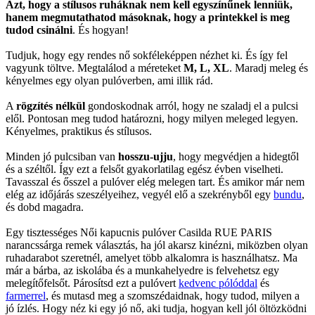
Azt, hogy a stílusos ruháknak nem kell egyszínűnek lenniük,
hanem megmutathatod másoknak, hogy a printekkel is meg
tudod csinálni
. És hogyan!
Tudjuk, hogy egy rendes nő sokféleképpen nézhet ki. És így fel
vagyunk töltve. Megtalálod a méreteket
M, L, XL
. Maradj meleg és
kényelmes egy olyan pulóverben, ami illik rád.
A
rögzítés nélkül
gondoskodnak arról, hogy ne szaladj el a pulcsi
elől. Pontosan meg tudod határozni, hogy milyen meleged legyen.
Kényelmes, praktikus és stílusos.
Minden jó pulcsiban van
hosszu-ujju
, hogy megvédjen a hidegtől
és a széltől. Így ezt a felsőt gyakorlatilag egész évben viselheti.
Tavasszal és ősszel a pulóver elég melegen tart. És amikor már nem
elég az időjárás szeszélyeihez, vegyél elő a szekrényből egy
bundu
,
és dobd magadra.
Egy tisztességes Női kapucnis pulóver Casilda RUE PARIS
narancssárga remek választás, ha jól akarsz kinézni, miközben olyan
ruhadarabot szeretnél, amelyet több alkalomra is használhatsz. Ma
már a bárba, az iskolába és a munkahelyedre is felvehetsz egy
melegítőfelsőt. Párosítsd ezt a pulóvert
kedvenc pólóddal
és
farmerrel
, és mutasd meg a szomszédaidnak, hogy tudod, milyen a
jó ízlés. Hogy néz ki egy jó nő, aki tudja, hogyan kell jól öltözködni