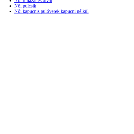
Női ruházat és divat
Női pulcsik
Női kapucnis pulóverek kapucni nélkül