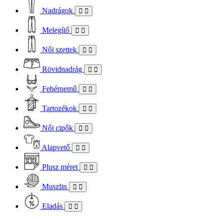
Nadrágok
Melegítő
Női szettek
Rövidnadrág
Fehérnemű
Tartozékok
Női cipők
Alapvető
Plusz méret
Muszlin
Eladás