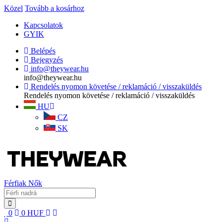
Közel
Tovább a kosárhoz
Kapcsolatok
GYIK
Belépés
Bejegyzés
info@theywear.hu
info@theywear.hu
Rendelés nyomon követése / reklamáció / visszaküldés
Rendelés nyomon követése / reklamáció / visszaküldés
HU
CZ
SK
Férfiak
Nők
0
0
HUF