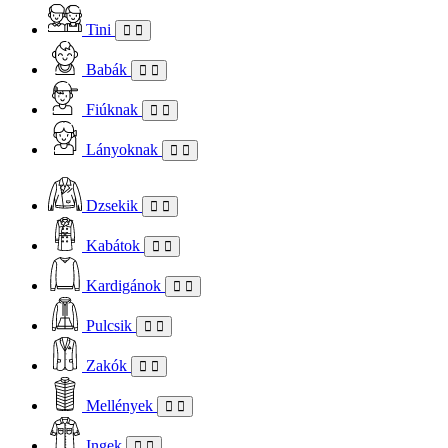
Tini
Babák
Fiúknak
Lányoknak
Dzsekik
Kabátok
Kardigánok
Pulcsik
Zakók
Mellények
Ingek