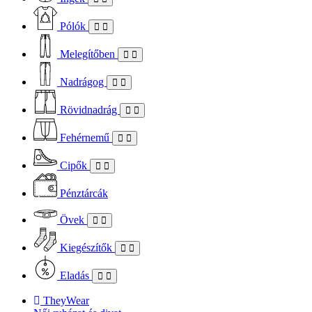
Pólók
Melegítőben
Nadrágog
Rövidnadrág
Fehérnemű
Cipők
Pénztárcák
Övek
Kiegészítők
Eladás
TheyWear