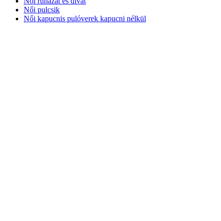
Női ruházat és divat
Női pulcsik
Női kapucnis pulóverek kapucni nélkül