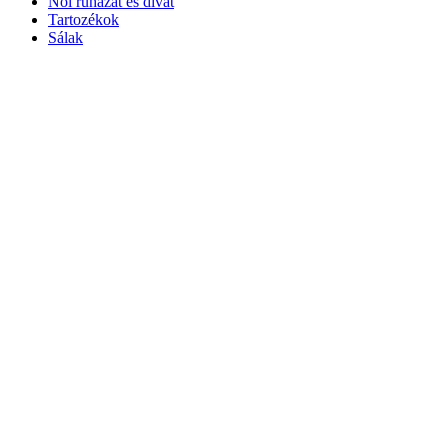
Női ruházat és divat
Tartozékok
Sálak