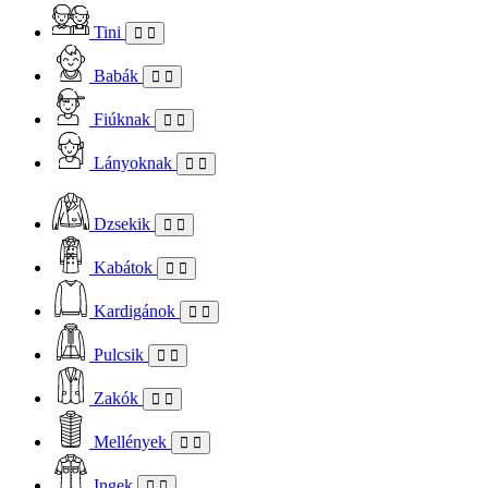
Tini
Babák
Fiúknak
Lányoknak
Dzsekik
Kabátok
Kardigánok
Pulcsik
Zakók
Mellények
Ingek