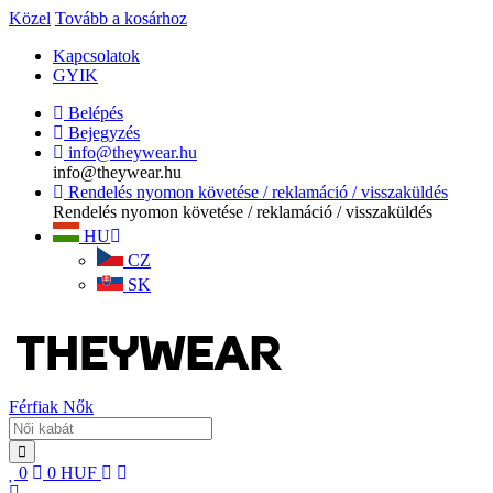
Közel
Tovább a kosárhoz
Kapcsolatok
GYIK
Belépés
Bejegyzés
info@theywear.hu
info@theywear.hu
Rendelés nyomon követése / reklamáció / visszaküldés
Rendelés nyomon követése / reklamáció / visszaküldés
HU
CZ
SK
Férfiak
Nők
0
0
HUF