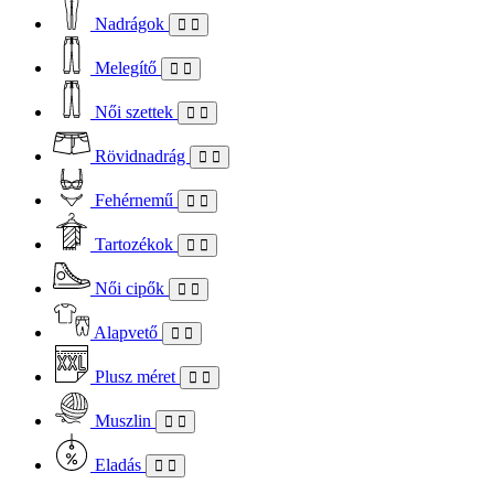
Nadrágok
Melegítő
Női szettek
Rövidnadrág
Fehérnemű
Tartozékok
Női cipők
Alapvető
Plusz méret
Muszlin
Eladás