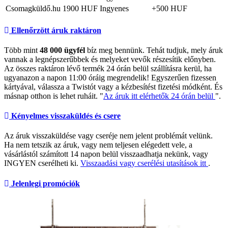
Csomagküldő.hu
1900 HUF
Ingyenes
+500 HUF
Ellenőrzött áruk raktáron
Több mint
48 000 ügyfél
bíz meg bennünk. Tehát tudjuk, mely áruk
vannak a legnépszerűbbek és melyeket vevők részesítik előnyben.
Az összes raktáron lévő termék 24 órán belül szállításra kerül, ha
ugyanazon a napon 11:00 óráig megrendelik! Egyszerűen fizessen
kártyával, válassza a Twistót vagy a kézbesítést fizetési módként. És
másnap otthon is lehet ruháit. "
Az áruk itt elérhetők 24 órán belül
".
Kényelmes visszaküldés és csere
Az áruk visszaküldése vagy cseréje nem jelent problémát velünk.
Ha nem tetszik az áruk, vagy nem teljesen elégedett vele, a
vásárlástól számított 14 napon belül visszaadhatja nekünk, vagy
INGYEN cserélheti ki.
Visszaadási vagy cserélési utasítások itt
.
Jelenlegi promóciók