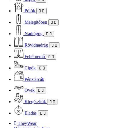
Pólók
Melegítőben
Nadrágog
Rövidnadrág
Fehérnemű
Cipők
Pénztárcák
Övek
Kiegészítők
Eladás
TheyWear