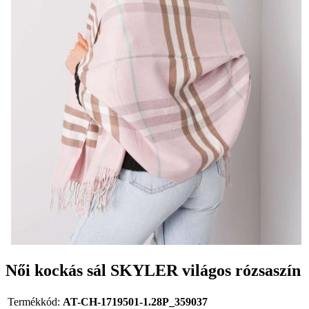
Női kockás sál SKYLER világos rózsaszín
Termékkód:
AT-CH-1719501-1.28P_359037