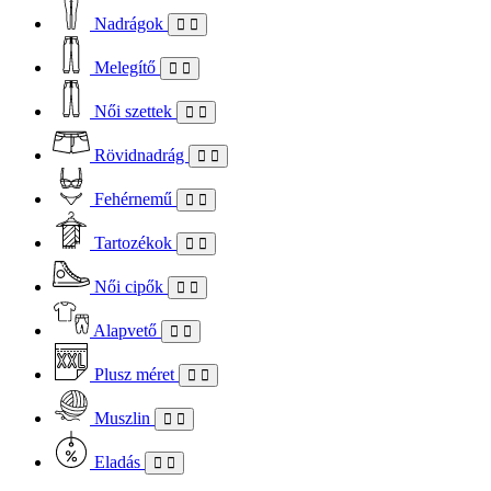
Nadrágok
Melegítő
Női szettek
Rövidnadrág
Fehérnemű
Tartozékok
Női cipők
Alapvető
Plusz méret
Muszlin
Eladás