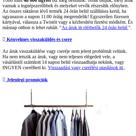
Több mint
48 000 ügyfél
bíz meg bennünk. Tehát tudjuk, mely áruk
vannak a legnépszerűbbek és melyeket vevők részesítik előnyben.
Az összes raktáron lévő termék 24 órán belül szállításra kerül, ha
ugyanazon a napon 11:00 óráig megrendelik! Egyszerűen fizessen
kártyával, válassza a Twistót vagy a kézbesítést fizetési módként. És
másnap otthon is lehet ruháit. "
Az áruk itt elérhetők 24 órán belül
".
Kényelmes visszaküldés és csere
Az áruk visszaküldése vagy cseréje nem jelent problémát velünk.
Ha nem tetszik az áruk, vagy nem teljesen elégedett vele, a
vásárlástól számított 14 napon belül visszaadhatja nekünk, vagy
INGYEN cserélheti ki.
Visszaadási vagy cserélési utasítások itt
.
Jelenlegi promóciók