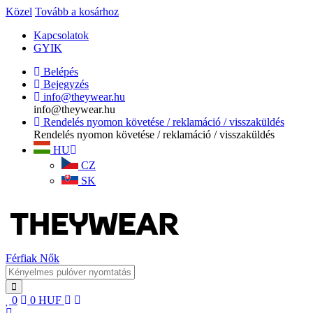
Közel
Tovább a kosárhoz
Kapcsolatok
GYIK
Belépés
Bejegyzés
info@theywear.hu
info@theywear.hu
Rendelés nyomon követése / reklamáció / visszaküldés
Rendelés nyomon követése / reklamáció / visszaküldés
HU
CZ
SK
Férfiak
Nők
0
0
HUF