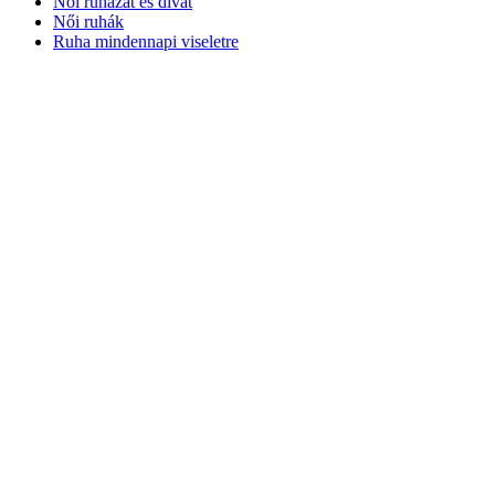
Női ruházat és divat
Női ruhák
Ruha mindennapi viseletre