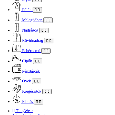
Pólók
Melegítőben
Nadrágog
Rövidnadrág
Fehérnemű
Cipők
Pénztárcák
Övek
Kiegészítők
Eladás
TheyWear