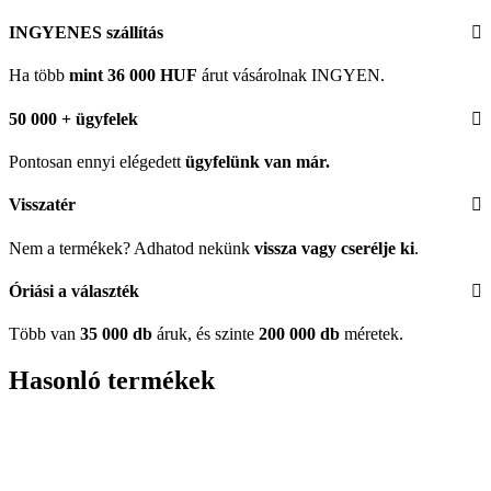
INGYENES szállítás
Ha több
mint 36 000 HUF
árut vásárolnak INGYEN.
50 000 + ügyfelek
Pontosan ennyi elégedett
ügyfelünk
van már.
Visszatér
Nem a termékek? Adhatod nekünk
vissza vagy cserélje ki
.
Óriási a választék
Több van
35 000 db
áruk, és szinte
200 000 db
méretek.
Hasonló termékek