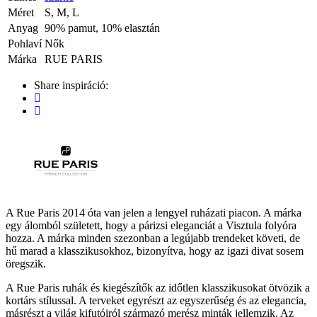
Méret
S, M, L
Anyag
90% pamut, 10% elasztán
Pohlaví
Nők
Márka
RUE PARIS
Share inspiráció:
A Rue Paris 2014 óta van jelen a lengyel ruházati piacon. A márka
egy álomból született, hogy a párizsi eleganciát a Visztula folyóra
hozza. A márka minden szezonban a legújabb trendeket követi, de
hű marad a klasszikusokhoz, bizonyítva, hogy az igazi divat sosem
öregszik.
A Rue Paris ruhák és kiegészítők az időtlen klasszikusokat ötvözik a
kortárs stílussal. A terveket egyrészt az egyszerűség és az elegancia,
másrészt a világ kifutóiról származó merész minták jellemzik. Az