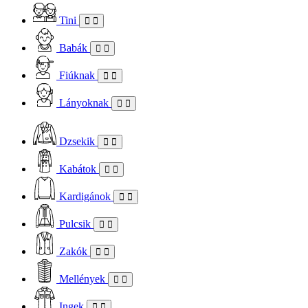
Tini
Babák
Fiúknak
Lányoknak
Dzsekik
Kabátok
Kardigánok
Pulcsik
Zakók
Mellények
Ingek