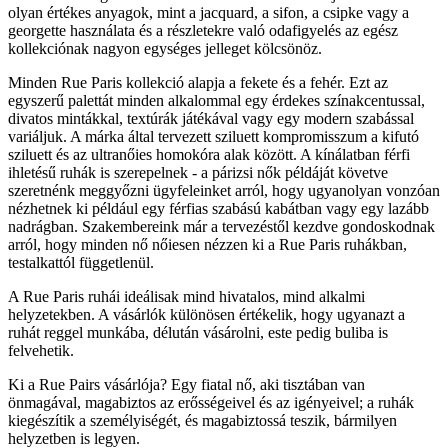
olyan értékes anyagok, mint a jacquard, a sifon, a csipke vagy a
georgette használata és a részletekre való odafigyelés az egész
kollekciónak nagyon egységes jelleget kölcsönöz.
Minden Rue Paris kollekció alapja a fekete és a fehér. Ezt az
egyszerű palettát minden alkalommal egy érdekes színakcentussal,
divatos mintákkal, textúrák játékával vagy egy modern szabással
variáljuk. A márka által tervezett sziluett kompromisszum a kifutó
sziluett és az ultranőies homokóra alak között. A kínálatban férfi
ihletésű ruhák is szerepelnek - a párizsi nők példáját követve
szeretnénk meggyőzni ügyfeleinket arról, hogy ugyanolyan vonzóan
nézhetnek ki például egy férfias szabású kabátban vagy egy lazább
nadrágban. Szakembereink már a tervezéstől kezdve gondoskodnak
arról, hogy minden nő nőiesen nézzen ki a Rue Paris ruhákban,
testalkattól függetlenül.
A Rue Paris ruhái ideálisak mind hivatalos, mind alkalmi
helyzetekben. A vásárlók különösen értékelik, hogy ugyanazt a
ruhát reggel munkába, délután vásárolni, este pedig buliba is
felvehetik.
Ki a Rue Pairs vásárlója? Egy fiatal nő, aki tisztában van
önmagával, magabiztos az erősségeivel és az igényeivel; a ruhák
kiegészítik a személyiségét, és magabiztossá teszik, bármilyen
helyzetben is legyen.