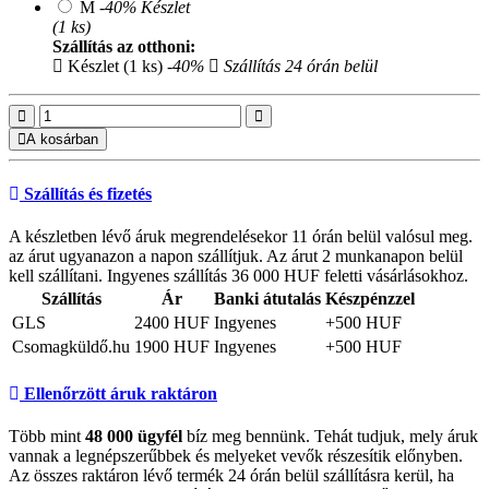
M
-40%
Készlet
(1 ks)
Szállítás az otthoni:
Készlet (1 ks)
-40%
Szállítás 24 órán belül
A kosárban
Szállítás és fizetés
A készletben lévő áruk megrendelésekor 11 órán belül valósul meg.
az árut ugyanazon a napon szállítjuk. Az árut 2 munkanapon belül
kell szállítani. Ingyenes szállítás 36 000 HUF feletti vásárlásokhoz.
Szállítás
Ár
Banki átutalás
Készpénzzel
GLS
2400 HUF
Ingyenes
+500 HUF
Csomagküldő.hu
1900 HUF
Ingyenes
+500 HUF
Ellenőrzött áruk raktáron
Több mint
48 000 ügyfél
bíz meg bennünk. Tehát tudjuk, mely áruk
vannak a legnépszerűbbek és melyeket vevők részesítik előnyben.
Az összes raktáron lévő termék 24 órán belül szállításra kerül, ha