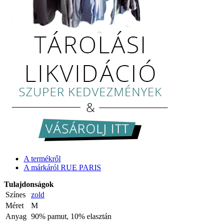
A termékről
A márkáról RUE PARIS
Tulajdonságok
Színes
zold
Méret
M
Anyag
90% pamut, 10% elasztán