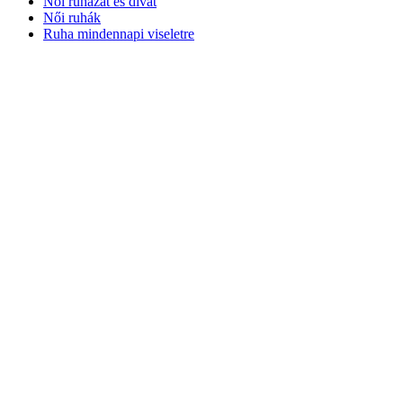
Női ruházat és divat
Női ruhák
Ruha mindennapi viseletre