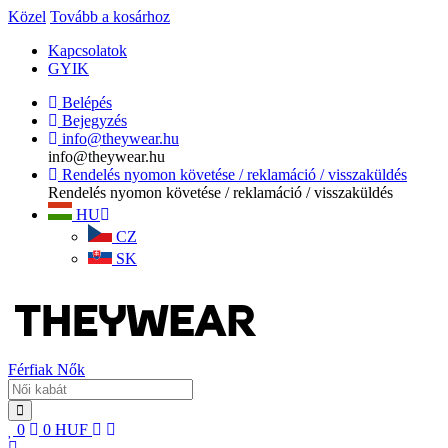
Közel
Tovább a kosárhoz
Kapcsolatok
GYIK
Belépés
Bejegyzés
info@theywear.hu
info@theywear.hu
Rendelés nyomon követése / reklamáció / visszaküldés
Rendelés nyomon követése / reklamáció / visszaküldés
HU
CZ
SK
Férfiak
Nők
0
0
HUF