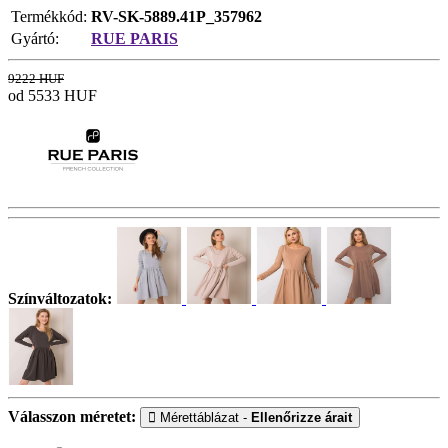
Termékkód:
RV-SK-5889.41P_357962
Gyártó:
RUE PARIS
9222 HUF
od 5533
HUF
Színváltozatok:
Válasszon méretet:
Mérettáblázat -
Ellenőrizze árait