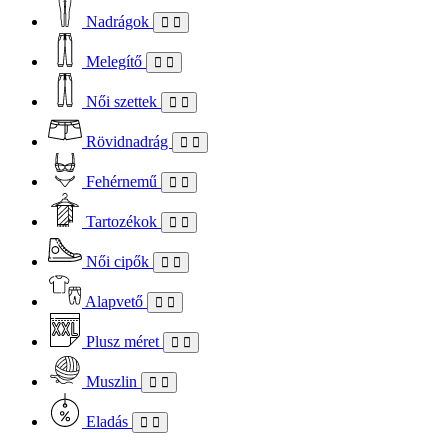
Nadrágok
Melegítő
Női szettek
Rövidnadrág
Fehérnemű
Tartozékok
Női cipők
Alapvető
Plusz méret
Muszlin
Eladás