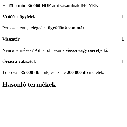
Ha több
mint 36 000 HUF
árut vásárolnak INGYEN.
50 000 + ügyfelek
Pontosan ennyi elégedett
ügyfelünk
van már.
Visszatér
Nem a termékek? Adhatod nekünk
vissza vagy cserélje ki
.
Óriási a választék
Több van
35 000 db
áruk, és szinte
200 000 db
méretek.
Hasonló termékek