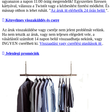
ugyanazon a napon 11:00 óráig megrendelik! Egyszerűen fizessen
kártyával, válassza a Twistót vagy a kézbesítést fizetési módként. És
másnap otthon is lehet ruháit. "
Az áruk itt elérhetők 24 órán belül
".
Kényelmes visszaküldés és csere
Az áruk visszaküldése vagy cseréje nem jelent problémát velünk.
Ha nem tetszik az áruk, vagy nem teljesen elégedett vele, a
vásárlástól számított 14 napon belül visszaadhatja nekünk, vagy
INGYEN cserélheti ki.
Visszaadási vagy cserélési utasítások itt
.
Jelenlegi promóciók