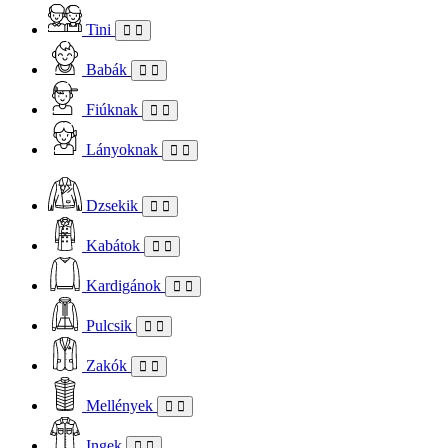
Tini
Babák
Fiúknak
Lányoknak
Dzsekik
Kabátok
Kardigánok
Pulcsik
Zakók
Mellények
Ingek