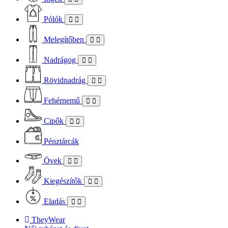
Pólók
Melegítőben
Nadrágog
Rövidnadrág
Fehérnemű
Cipők
Pénztárcák
Övek
Kiegészítők
Eladás
TheyWear