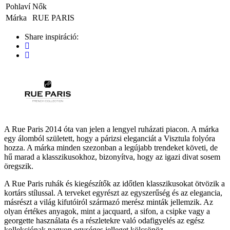
Pohlaví
Nők
Márka
RUE PARIS
Share inspiráció:
A Rue Paris 2014 óta van jelen a lengyel ruházati piacon. A márka
egy álomból született, hogy a párizsi eleganciát a Visztula folyóra
hozza. A márka minden szezonban a legújabb trendeket követi, de
hű marad a klasszikusokhoz, bizonyítva, hogy az igazi divat sosem
öregszik.
A Rue Paris ruhák és kiegészítők az időtlen klasszikusokat ötvözik a
kortárs stílussal. A terveket egyrészt az egyszerűség és az elegancia,
másrészt a világ kifutóiról származó merész minták jellemzik. Az
olyan értékes anyagok, mint a jacquard, a sifon, a csipke vagy a
georgette használata és a részletekre való odafigyelés az egész
kollekciónak nagyon egységes jelleget kölcsönöz.