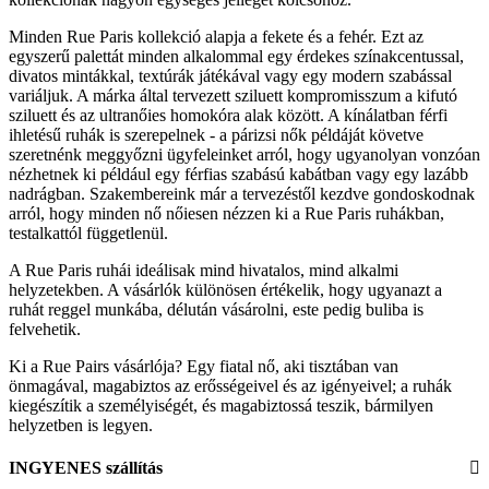
Minden Rue Paris kollekció alapja a fekete és a fehér. Ezt az
egyszerű palettát minden alkalommal egy érdekes színakcentussal,
divatos mintákkal, textúrák játékával vagy egy modern szabással
variáljuk. A márka által tervezett sziluett kompromisszum a kifutó
sziluett és az ultranőies homokóra alak között. A kínálatban férfi
ihletésű ruhák is szerepelnek - a párizsi nők példáját követve
szeretnénk meggyőzni ügyfeleinket arról, hogy ugyanolyan vonzóan
nézhetnek ki például egy férfias szabású kabátban vagy egy lazább
nadrágban. Szakembereink már a tervezéstől kezdve gondoskodnak
arról, hogy minden nő nőiesen nézzen ki a Rue Paris ruhákban,
testalkattól függetlenül.
A Rue Paris ruhái ideálisak mind hivatalos, mind alkalmi
helyzetekben. A vásárlók különösen értékelik, hogy ugyanazt a
ruhát reggel munkába, délután vásárolni, este pedig buliba is
felvehetik.
Ki a Rue Pairs vásárlója? Egy fiatal nő, aki tisztában van
önmagával, magabiztos az erősségeivel és az igényeivel; a ruhák
kiegészítik a személyiségét, és magabiztossá teszik, bármilyen
helyzetben is legyen.
INGYENES szállítás