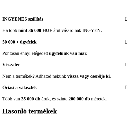
INGYENES szállítás
Ha több
mint 36 000 HUF
árut vásárolnak INGYEN.
50 000 + ügyfelek
Pontosan ennyi elégedett
ügyfelünk
van már.
Visszatér
Nem a termékek? Adhatod nekünk
vissza vagy cserélje ki
.
Óriási a választék
Több van
35 000 db
áruk, és szinte
200 000 db
méretek.
Hasonló termékek