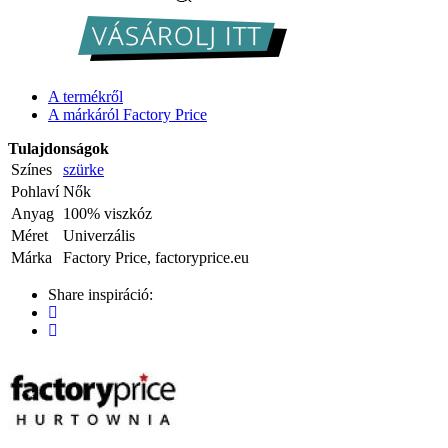
A termékről
A márkáról Factory Price
Tulajdonságok
Színes
szürke
Pohlaví
Nők
Anyag
100% viszkóz
Méret
Univerzális
Márka
Factory Price, factoryprice.eu
Share inspiráció: