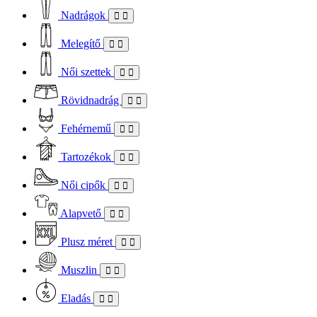
Nadrágok
Melegítő
Női szettek
Rövidnadrág
Fehérnemű
Tartozékok
Női cipők
Alapvető
Plusz méret
Muszlin
Eladás