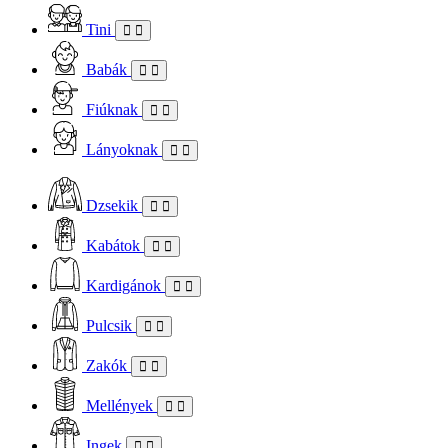
Tini
Babák
Fiúknak
Lányoknak
Dzsekik
Kabátok
Kardigánok
Pulcsik
Zakók
Mellények
Ingek