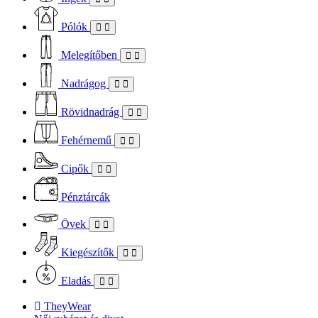
Pólók
Melegítőben
Nadrágog
Rövidnadrág
Fehérnemű
Cipők
Pénztárcák
Övek
Kiegészítők
Eladás
TheyWear