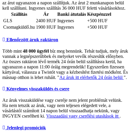
az árut ugyanazon a napon szállítjuk. Az árut 2 munkanapon belül
kell szállítani. Ingyenes szállítás 36 000 HUF feletti vásárlásokhoz.
Szállítás
Ár
Banki átutalás
Készpénzzel
GLS
2400 HUF
Ingyenes
+500 HUF
Csomagküldő.hu
1900 HUF
Ingyenes
+500 HUF
Ellenőrzött áruk raktáron
Több mint
48 000 ügyfél
bíz meg bennünk. Tehát tudjuk, mely áruk
vannak a legnépszerűbbek és melyeket vevők részesítik előnyben.
Az összes raktáron lévő termék 24 órán belül szállításra kerül, ha
ugyanazon a napon 11:00 óráig megrendelik! Egyszerűen fizessen
kártyával, válassza a Twistót vagy a kézbesítést fizetési módként. És
másnap otthon is lehet ruháit. "
Az áruk itt elérhetők 24 órán belül
".
Kényelmes visszaküldés és csere
Az áruk visszaküldése vagy cseréje nem jelent problémát velünk.
Ha nem tetszik az áruk, vagy nem teljesen elégedett vele, a
vásárlástól számított 14 napon belül visszaadhatja nekünk, vagy
INGYEN cserélheti ki.
Visszaadási vagy cserélési utasítások itt
.
Jelenlegi promóciók