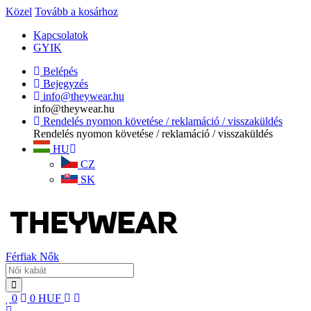
Közel
Tovább a kosárhoz
Kapcsolatok
GYIK
Belépés
Bejegyzés
info@theywear.hu
info@theywear.hu
Rendelés nyomon követése / reklamáció / visszaküldés
Rendelés nyomon követése / reklamáció / visszaküldés
HU
CZ
SK
Férfiak
Nők
0
0
HUF