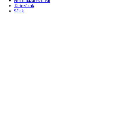
Női ruházat és divat
Tartozékok
Sálak