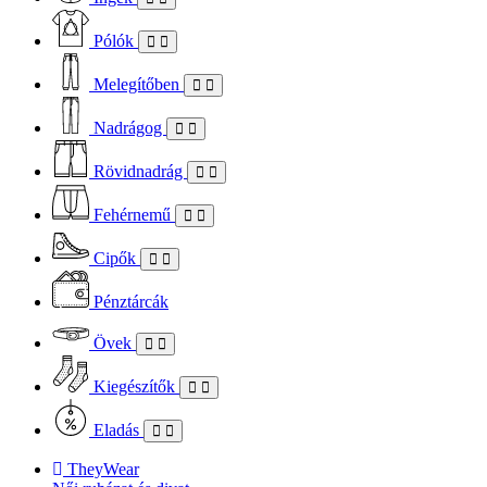
Pólók
Melegítőben
Nadrágog
Rövidnadrág
Fehérnemű
Cipők
Pénztárcák
Övek
Kiegészítők
Eladás
TheyWear