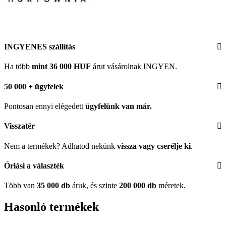
INGYENES szállítás
Ha több
mint 36 000 HUF
árut vásárolnak INGYEN.
50 000 + ügyfelek
Pontosan ennyi elégedett
ügyfelünk
van már.
Visszatér
Nem a termékek? Adhatod nekünk
vissza vagy cserélje ki
.
Óriási a választék
Több van
35 000 db
áruk, és szinte
200 000 db
méretek.
Hasonló termékek