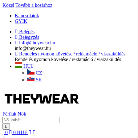
Közel
Tovább a kosárhoz
Kapcsolatok
GYIK
Belépés
Bejegyzés
info@theywear.hu
info@theywear.hu
Rendelés nyomon követése / reklamáció / visszaküldés
Rendelés nyomon követése / reklamáció / visszaküldés
HU
CZ
SK
Férfiak
Nők
0
0
HUF