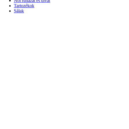
Női ruházat és divat
Tartozékok
Sálak