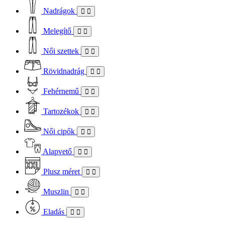
Nadrágok
Melegítő
Női szettek
Rövidnadrág
Fehérnemű
Tartozékok
Női cipők
Alapvető
Plusz méret
Muszlin
Eladás