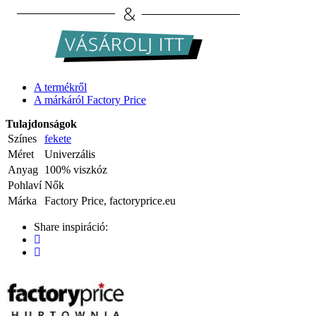
A termékről
A márkáról Factory Price
Tulajdonságok
Színes
fekete
Méret
Univerzális
Anyag
100% viszkóz
Pohlaví
Nők
Márka
Factory Price, factoryprice.eu
Share inspiráció: