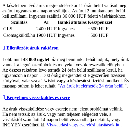
A készletben lévő áruk megrendelésekor 11 órán belül valósul meg.
az árut ugyanazon a napon szállítjuk. Az árut 2 munkanapon belül
kell szállítani. Ingyenes szállítás 36 000 HUF feletti vásárlásokhoz.
Szállítás
Ár
Banki átutalás
Készpénzzel
GLS
2400 HUF
Ingyenes
+500 HUF
Csomagküldő.hu
1900 HUF
Ingyenes
+500 HUF
Ellenőrzött áruk raktáron
Több mint
48 000 ügyfél
bíz meg bennünk. Tehát tudjuk, mely áruk
vannak a legnépszerűbbek és melyeket vevők részesítik előnyben.
Az összes raktáron lévő termék 24 órán belül szállításra kerül, ha
ugyanazon a napon 11:00 óráig megrendelik! Egyszerűen fizessen
kártyával, válassza a Twistót vagy a kézbesítést fizetési módként. És
másnap otthon is lehet ruháit. "
Az áruk itt elérhetők 24 órán belül
".
Kényelmes visszaküldés és csere
Az áruk visszaküldése vagy cseréje nem jelent problémát velünk.
Ha nem tetszik az áruk, vagy nem teljesen elégedett vele, a
vásárlástól számított 14 napon belül visszaadhatja nekünk, vagy
INGYEN cserélheti ki.
Visszaadási vagy cserélési utasítások itt
.