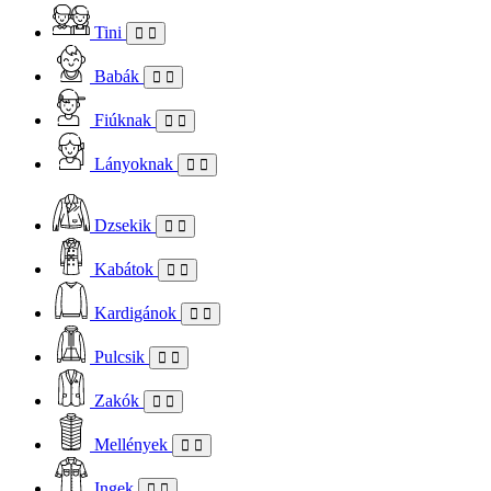
Tini
Babák
Fiúknak
Lányoknak
Dzsekik
Kabátok
Kardigánok
Pulcsik
Zakók
Mellények
Ingek