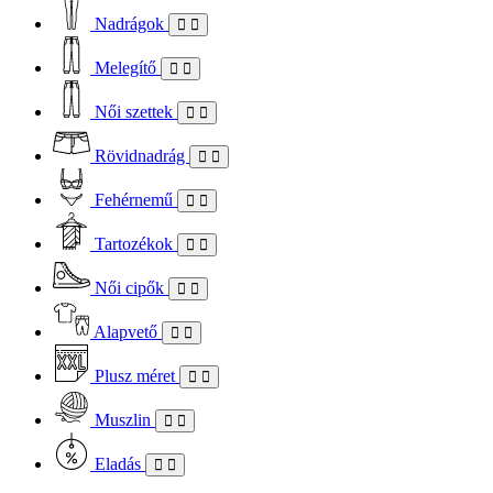
Nadrágok
Melegítő
Női szettek
Rövidnadrág
Fehérnemű
Tartozékok
Női cipők
Alapvető
Plusz méret
Muszlin
Eladás