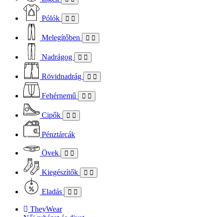
Pólók
Melegítőben
Nadrágog
Rövidnadrág
Fehérnemű
Cipők
Pénztárcák
Övek
Kiegészítők
Eladás
TheyWear