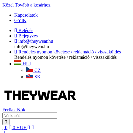
Közel
Tovább a kosárhoz
Kapcsolatok
GYIK
Belépés
Bejegyzés
info@theywear.hu
info@theywear.hu
Rendelés nyomon követése / reklamáció / visszaküldés
Rendelés nyomon követése / reklamáció / visszaküldés
HU
CZ
SK
Férfiak
Nők
0
0
HUF