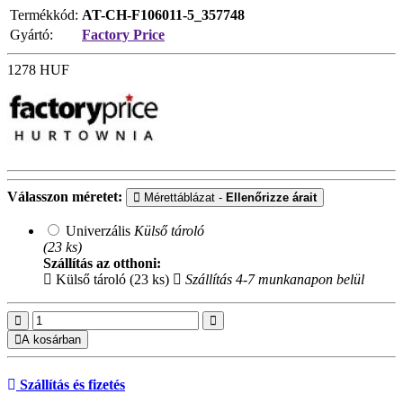
Termékkód:
AT-CH-F106011-5_357748
Gyártó:
Factory Price
1278
HUF
Válasszon méretet:
Mérettáblázat -
Ellenőrizze árait
Univerzális
Külső tároló
(23 ks)
Szállítás az otthoni:
Külső tároló (23 ks)
Szállítás 4-7 munkanapon belül
A kosárban
Szállítás és fizetés