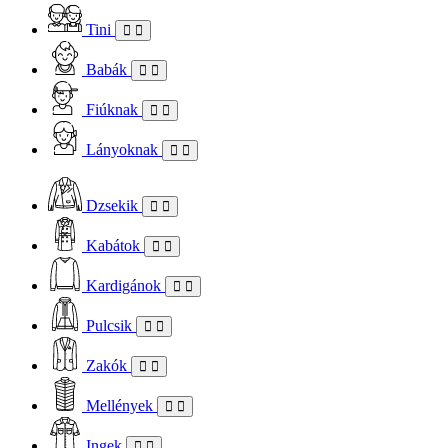
Tini
Babák
Fiúknak
Lányoknak
Dzsekik
Kabátok
Kardigánok
Pulcsik
Zakók
Mellények
Ingek