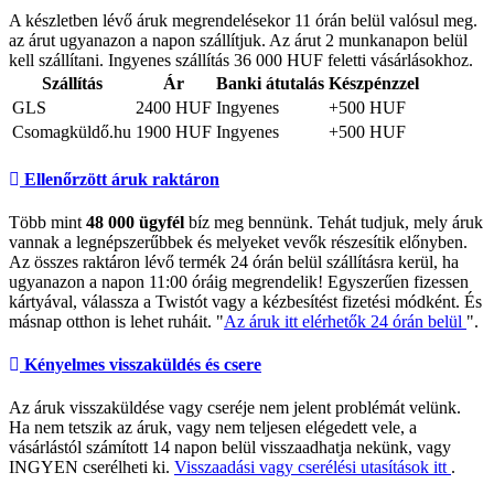
A készletben lévő áruk megrendelésekor 11 órán belül valósul meg.
az árut ugyanazon a napon szállítjuk. Az árut 2 munkanapon belül
kell szállítani. Ingyenes szállítás 36 000 HUF feletti vásárlásokhoz.
Szállítás
Ár
Banki átutalás
Készpénzzel
GLS
2400 HUF
Ingyenes
+500 HUF
Csomagküldő.hu
1900 HUF
Ingyenes
+500 HUF
Ellenőrzött áruk raktáron
Több mint
48 000 ügyfél
bíz meg bennünk. Tehát tudjuk, mely áruk
vannak a legnépszerűbbek és melyeket vevők részesítik előnyben.
Az összes raktáron lévő termék 24 órán belül szállításra kerül, ha
ugyanazon a napon 11:00 óráig megrendelik! Egyszerűen fizessen
kártyával, válassza a Twistót vagy a kézbesítést fizetési módként. És
másnap otthon is lehet ruháit. "
Az áruk itt elérhetők 24 órán belül
".
Kényelmes visszaküldés és csere
Az áruk visszaküldése vagy cseréje nem jelent problémát velünk.
Ha nem tetszik az áruk, vagy nem teljesen elégedett vele, a
vásárlástól számított 14 napon belül visszaadhatja nekünk, vagy
INGYEN cserélheti ki.
Visszaadási vagy cserélési utasítások itt
.