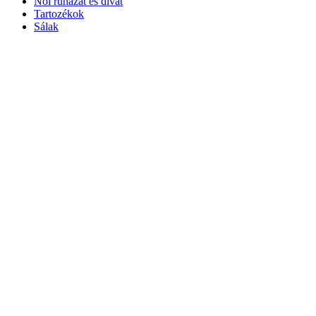
Női ruházat és divat
Tartozékok
Sálak