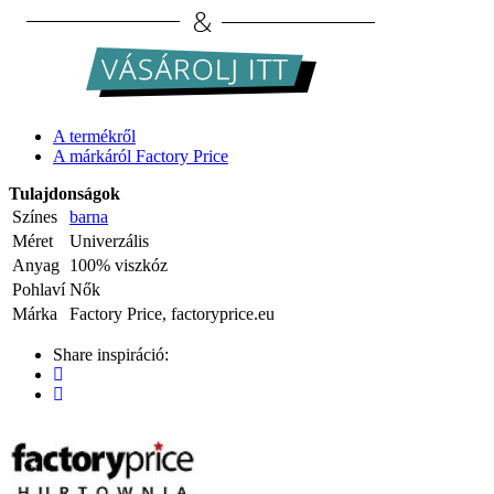
A termékről
A márkáról Factory Price
Tulajdonságok
Színes
barna
Méret
Univerzális
Anyag
100% viszkóz
Pohlaví
Nők
Márka
Factory Price, factoryprice.eu
Share inspiráció: