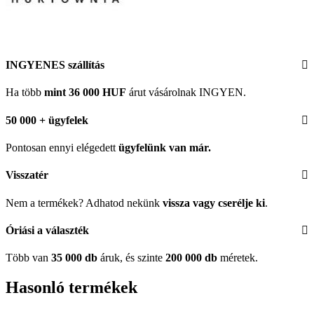
INGYENES szállítás
Ha több
mint 36 000 HUF
árut vásárolnak INGYEN.
50 000 + ügyfelek
Pontosan ennyi elégedett
ügyfelünk
van már.
Visszatér
Nem a termékek? Adhatod nekünk
vissza vagy cserélje ki
.
Óriási a választék
Több van
35 000 db
áruk, és szinte
200 000 db
méretek.
Hasonló termékek