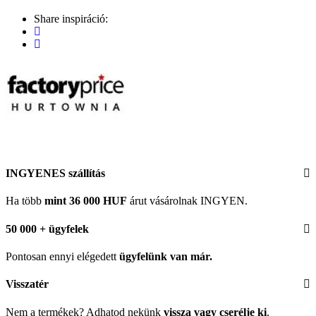
Share inspiráció:
INGYENES szállítás
Ha több
mint 36 000 HUF
árut vásárolnak INGYEN.
50 000 + ügyfelek
Pontosan ennyi elégedett
ügyfelünk
van már.
Visszatér
Nem a termékek? Adhatod nekünk
vissza vagy cserélje ki
.