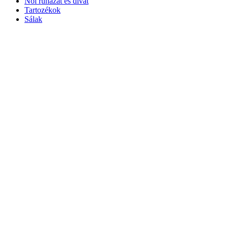
Női ruházat és divat
Tartozékok
Sálak