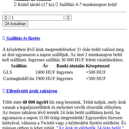
Külső tároló (17 ks)
Szállítás 4-7 munkanapon belül
A kosárban
Szállítás és fizetés
A készletben lévő áruk megrendelésekor 11 órán belül valósul meg.
az árut ugyanazon a napon szállítjuk. Az árut 2 munkanapon belül
kell szállítani. Ingyenes szállítás 36 000 HUF feletti vásárlásokhoz.
Szállítás
Ár
Banki átutalás
Készpénzzel
GLS
2400 HUF
Ingyenes
+500 HUF
Csomagküldő.hu
1900 HUF
Ingyenes
+500 HUF
Ellenőrzött áruk raktáron
Több mint
48 000 ügyfél
bíz meg bennünk. Tehát tudjuk, mely áruk
vannak a legnépszerűbbek és melyeket vevők részesítik előnyben.
Az összes raktáron lévő termék 24 órán belül szállításra kerül, ha
ugyanazon a napon 11:00 óráig megrendelik! Egyszerűen fizessen
kártyával, válassza a Twistót vagy a kézbesítést fizetési módként. És
másnap otthon is lehet ruháit. "
Az áruk itt elérhetők 24 órán belül
".