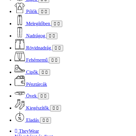
Pólók
Melegítőben
Nadrágog
Rövidnadrág
Fehérnemű
Cipők
Pénztárcák
Övek
Kiegészítők
Eladás
TheyWear