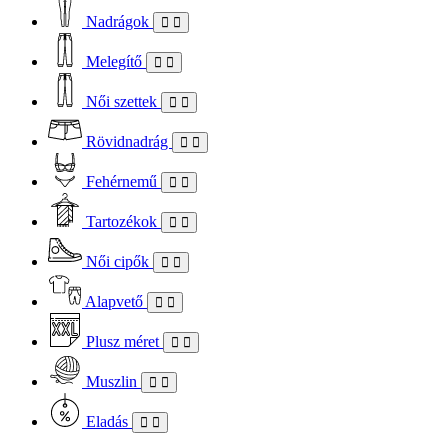
Nadrágok
Melegítő
Női szettek
Rövidnadrág
Fehérnemű
Tartozékok
Női cipők
Alapvető
Plusz méret
Muszlin
Eladás