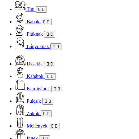
Tini
Babák
Fiúknak
Lányoknak
Dzsekik
Kabátok
Kardigánok
Pulcsik
Zakók
Mellények
Ingek