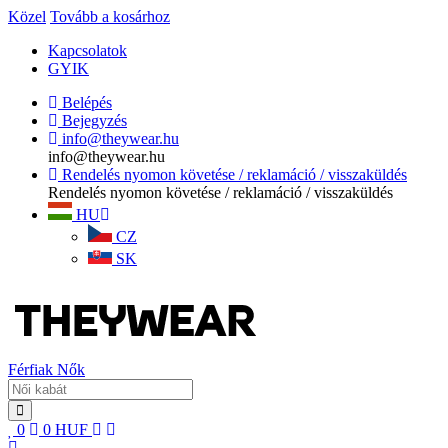
Közel
Tovább a kosárhoz
Kapcsolatok
GYIK
Belépés
Bejegyzés
info@theywear.hu
info@theywear.hu
Rendelés nyomon követése / reklamáció / visszaküldés
Rendelés nyomon követése / reklamáció / visszaküldés
HU
CZ
SK
Férfiak
Nők
0
0
HUF