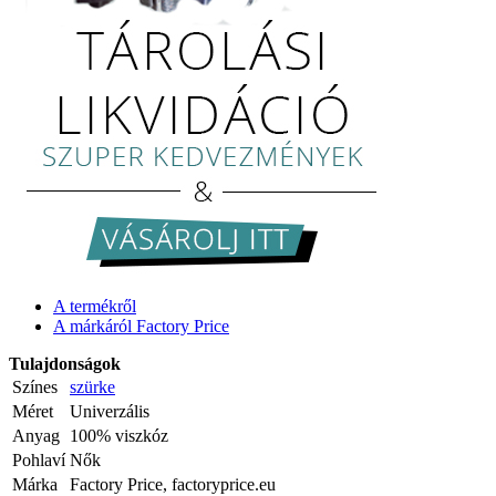
A termékről
A márkáról Factory Price
Tulajdonságok
Színes
szürke
Méret
Univerzális
Anyag
100% viszkóz
Pohlaví
Nők
Márka
Factory Price, factoryprice.eu