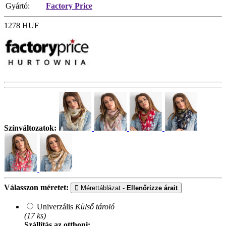
Gyártó:
Factory Price
1278
HUF
Színváltozatok:
Válasszon méretet:
Mérettáblázat -
Ellenőrizze árait
Univerzális
Külső tároló
(17 ks)
Szállítás az otthoni: