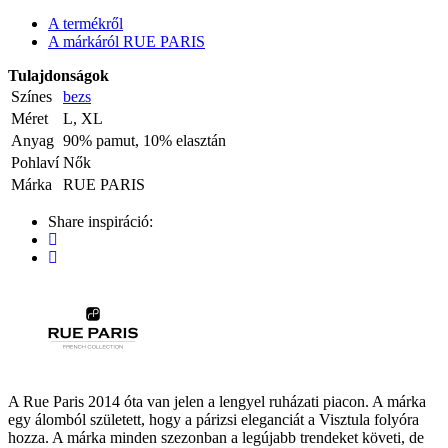
A termékről
A márkáról RUE PARIS
Tulajdonságok
Színes
bezs
Méret
L, XL
Anyag
90% pamut, 10% elasztán
Pohlaví
Nők
Márka
RUE PARIS
Share inspiráció:
A Rue Paris 2014 óta van jelen a lengyel ruházati piacon. A márka
egy álomból született, hogy a párizsi eleganciát a Visztula folyóra
hozza. A márka minden szezonban a legújabb trendeket követi, de