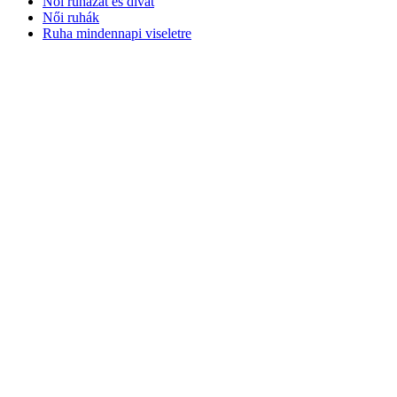
Női ruházat és divat
Női ruhák
Ruha mindennapi viseletre