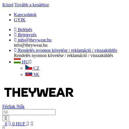
Közel
Tovább a kosárhoz
Kapcsolatok
GYIK
Belépés
Bejegyzés
info@theywear.hu
info@theywear.hu
Rendelés nyomon követése / reklamáció / visszaküldés
Rendelés nyomon követése / reklamáció / visszaküldés
HU
CZ
SK
Férfiak
Nők
0
0
HUF