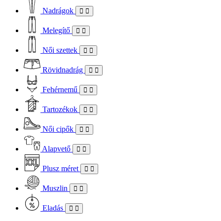
Nadrágok
Melegítő
Női szettek
Rövidnadrág
Fehérnemű
Tartozékok
Női cipők
Alapvető
Plusz méret
Muszlin
Eladás