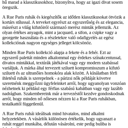
hű marad a klasszikusokhoz, bizonyítva, hogy az igazi divat sosem
öregszik.
A Rue Paris ruhák és kiegészítők az időtlen klasszikusokat ötvözik a
kortárs stílussal. A terveket egyrészt az egyszerűség és az elegancia,
másrészt a világ kifutóiról származó merész minták jellemzik. Az
olyan értékes anyagok, mint a jacquard, a sifon, a csipke vagy a
georgette használata és a részletekre való odafigyelés az egész
kollekciónak nagyon egységes jelleget kölcsönöz.
Minden Rue Paris kollekció alapja a fekete és a fehér. Ezt az
egyszerű palettát minden alkalommal egy érdekes színakcentussal,
divatos mintákkal, textúrák játékával vagy egy modern szabással
variáljuk. A márka által tervezett sziluett kompromisszum a kifutó
sziluett és az ultranőies homokóra alak között. A kínálatban férfi
ihletésű ruhák is szerepelnek - a párizsi nők példáját követve
szeretnénk meggyőzni ügyfeleinket arról, hogy ugyanolyan vonzóan
nézhetnek ki például egy férfias szabású kabátban vagy egy lazább
nadrágban. Szakembereink már a tervezéstől kezdve gondoskodnak
arról, hogy minden nő nőiesen nézzen ki a Rue Paris ruhákban,
testalkattól függetlenül.
A Rue Paris ruhái ideálisak mind hivatalos, mind alkalmi
helyzetekben. A vásárlók különösen értékelik, hogy ugyanazt a
ruhát reggel munkába, délután vásárolni, este pedig buliba is