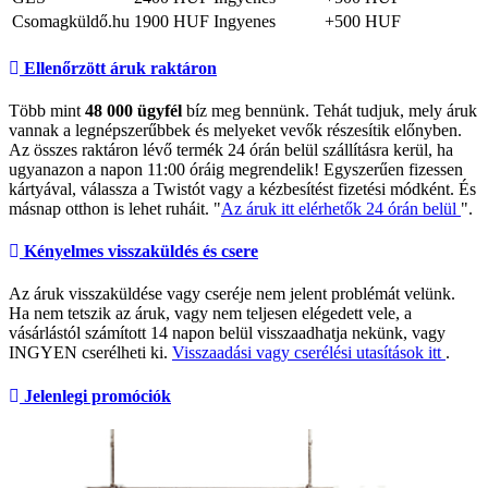
Csomagküldő.hu
1900 HUF
Ingyenes
+500 HUF
Ellenőrzött áruk raktáron
Több mint
48 000 ügyfél
bíz meg bennünk. Tehát tudjuk, mely áruk
vannak a legnépszerűbbek és melyeket vevők részesítik előnyben.
Az összes raktáron lévő termék 24 órán belül szállításra kerül, ha
ugyanazon a napon 11:00 óráig megrendelik! Egyszerűen fizessen
kártyával, válassza a Twistót vagy a kézbesítést fizetési módként. És
másnap otthon is lehet ruháit. "
Az áruk itt elérhetők 24 órán belül
".
Kényelmes visszaküldés és csere
Az áruk visszaküldése vagy cseréje nem jelent problémát velünk.
Ha nem tetszik az áruk, vagy nem teljesen elégedett vele, a
vásárlástól számított 14 napon belül visszaadhatja nekünk, vagy
INGYEN cserélheti ki.
Visszaadási vagy cserélési utasítások itt
.
Jelenlegi promóciók