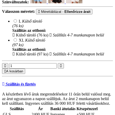
Színváltozatok:
Válasszon méretet:
Mérettáblázat -
Ellenőrizze árait
L
Külső tároló
(76 ks)
Szállítás az otthoni:
Külső tároló (76 ks)
Szállítás 4-7 munkanapon belül
XL
Külső tároló
(97 ks)
Szállítás az otthoni:
Külső tároló (97 ks)
Szállítás 4-7 munkanapon belül
A kosárban
Szállítás és fizetés
A készletben lévő áruk megrendelésekor 11 órán belül valósul meg.
az árut ugyanazon a napon szállítjuk. Az árut 2 munkanapon belül
kell szállítani. Ingyenes szállítás 36 000 HUF feletti vásárlásokhoz.
Szállítás
Ár
Banki átutalás
Készpénzzel
GLS
2400 HUF
Ingyenes
+500 HUF