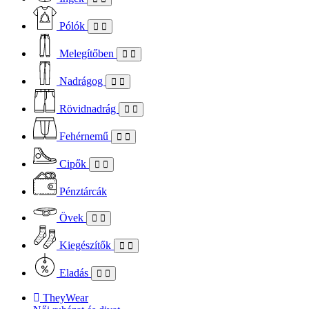
Pólók
Melegítőben
Nadrágog
Rövidnadrág
Fehérnemű
Cipők
Pénztárcák
Övek
Kiegészítők
Eladás
TheyWear