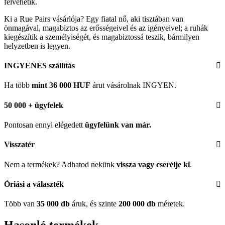
felvehetik.
Ki a Rue Pairs vásárlója? Egy fiatal nő, aki tisztában van
önmagával, magabiztos az erősségeivel és az igényeivel; a ruhák
kiegészítik a személyiségét, és magabiztossá teszik, bármilyen
helyzetben is legyen.
INGYENES szállítás
Ha több
mint 36 000 HUF
árut vásárolnak INGYEN.
50 000 + ügyfelek
Pontosan ennyi elégedett
ügyfelünk
van már.
Visszatér
Nem a termékek? Adhatod nekünk
vissza vagy cserélje ki
.
Óriási a választék
Több van
35 000 db
áruk, és szinte
200 000 db
méretek.
Hasonló termékek