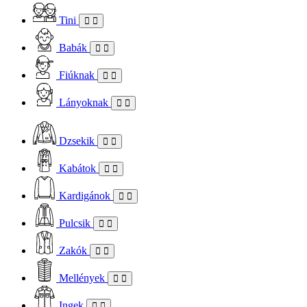
Tini
Babák
Fiúknak
Lányoknak
Dzsekik
Kabátok
Kardigánok
Pulcsik
Zakók
Mellények
Ingek