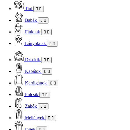
Tini
Babák
Fiúknak
Lányoknak
Dzsekik
Kabátok
Kardigánok
Pulcsik
Zakók
Mellények
Ingek