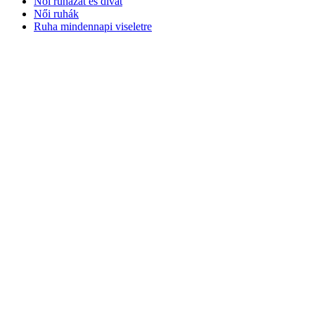
Női ruházat és divat
Női ruhák
Ruha mindennapi viseletre