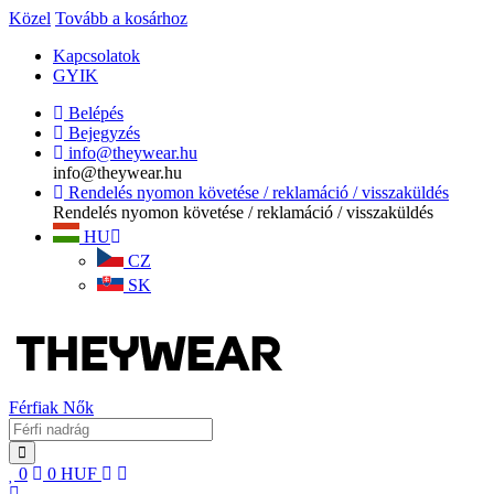
Közel
Tovább a kosárhoz
Kapcsolatok
GYIK
Belépés
Bejegyzés
info@theywear.hu
info@theywear.hu
Rendelés nyomon követése / reklamáció / visszaküldés
Rendelés nyomon követése / reklamáció / visszaküldés
HU
CZ
SK
Férfiak
Nők
0
0
HUF