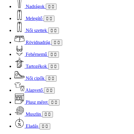
Nadrágok
Melegítő
Női szettek
Rövidnadrág
Fehérnemű
Tartozékok
Női cipők
Alapvető
Plusz méret
Muszlin
Eladás