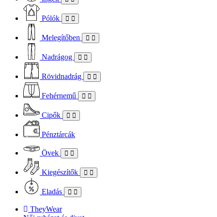
Pólók
Melegítőben
Nadrágog
Rövidnadrág
Fehérnemű
Cipők
Pénztárcák
Övek
Kiegészítők
Eladás
TheyWear