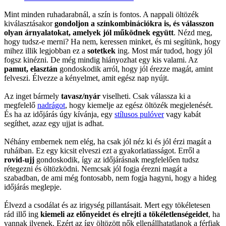
Mint minden ruhadarabnál, a szín is fontos. A nappali öltözék
kiválasztásakor
gondoljon a színkombinációkra is, és válasszon
olyan árnyalatokat, amelyek jól működnek együtt
. Nézd meg,
hogy tudsz-e merni? Ha nem, keressen minket, és mi segítünk, hogy
mihez illik legjobban ez a
sotetkek
ing. Most már tudod, hogy jól
fogsz kinézni. De még mindig hiányozhat egy kis valami. Az
pamut, elasztán
gondoskodik arról, hogy jól érezze magát, amint
felveszi. Élvezze a kényelmet, amit egész nap nyújt.
Az inget bármely
tavasz/nyár
viselheti. Csak válassza ki a
megfelelő
nadrágot
, hogy kiemelje az egész öltözék megjelenését.
És ha az időjárás úgy kívánja, egy
stílusos pulóver
vagy kabát
segíthet, azaz egy ujjat is adhat.
Néhány embernek nem elég, ha csak jól néz ki és jól érzi magát a
ruháiban. Ez egy kicsit elveszi ezt a gyakorlatiasságot. Erről a
rovid-ujj
gondoskodik, így az időjárásnak megfelelően tudsz
rétegezni és öltözködni. Nemcsak jól fogja érezni magát a
szabadban, de ami még fontosabb, nem fogja hagyni, hogy a hideg
időjárás meglepje.
Élvezd a csodálat és az irigység pillantásait. Mert egy tökéletesen
rád illő ing
kiemeli az előnyeidet és elrejti a tökéletlenségeidet
, ha
vannak ilyenek. Ezért az így öltözött nők ellenállhatatlanok a férfiak