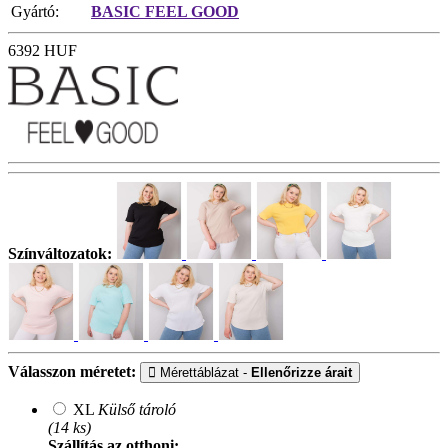
Gyártó:
BASIC FEEL GOOD
6392
HUF
Színváltozatok:
Válasszon méretet:
Mérettáblázat -
Ellenőrizze árait
XL
Külső tároló
(14 ks)
Szállítás az otthoni: