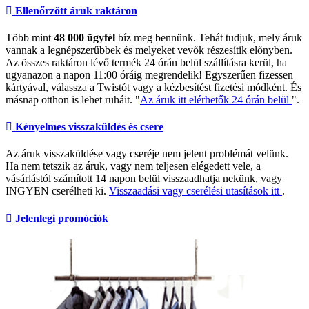
Ellenőrzött áruk raktáron
Több mint
48 000 ügyfél
bíz meg bennünk. Tehát tudjuk, mely áruk
vannak a legnépszerűbbek és melyeket vevők részesítik előnyben.
Az összes raktáron lévő termék 24 órán belül szállításra kerül, ha
ugyanazon a napon 11:00 óráig megrendelik! Egyszerűen fizessen
kártyával, válassza a Twistót vagy a kézbesítést fizetési módként. És
másnap otthon is lehet ruháit. "
Az áruk itt elérhetők 24 órán belül
".
Kényelmes visszaküldés és csere
Az áruk visszaküldése vagy cseréje nem jelent problémát velünk.
Ha nem tetszik az áruk, vagy nem teljesen elégedett vele, a
vásárlástól számított 14 napon belül visszaadhatja nekünk, vagy
INGYEN cserélheti ki.
Visszaadási vagy cserélési utasítások itt
.
Jelenlegi promóciók