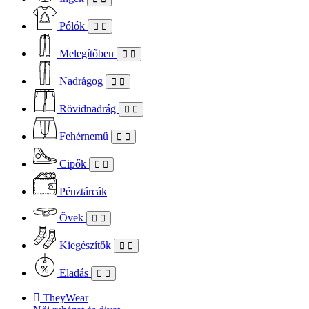
Pólók
Melegítőben
Nadrágog
Rövidnadrág
Fehérnemű
Cipők
Pénztárcák
Övek
Kiegészítők
Eladás
TheyWear