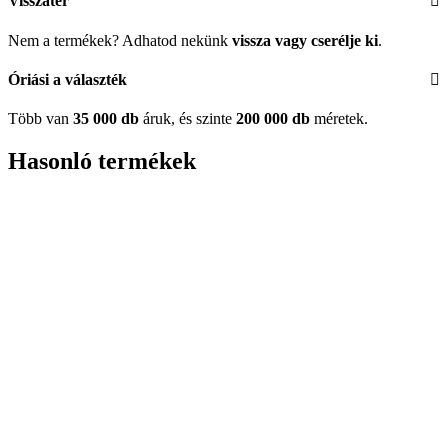
Visszatér
Nem a termékek? Adhatod nekünk
vissza vagy cserélje ki
.
Óriási a választék
Több van
35 000 db
áruk, és szinte
200 000 db
méretek.
Hasonló termékek