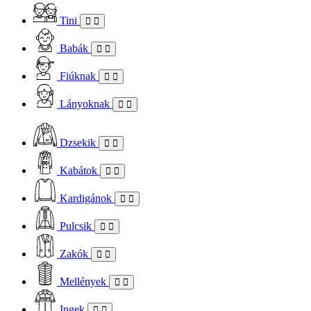
Tini
Babák
Fiúknak
Lányoknak
Dzsekik
Kabátok
Kardigánok
Pulcsik
Zakók
Mellények
Ingek