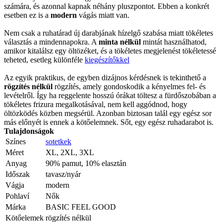
számára, és azonnal kapnak néhány pluszpontot. Ebben a konkrét
esetben ez is a
modern
vágás miatt van.
Nem csak a ruhatárad új darabjának hízelgő szabása miatt tökéletes
választás a mindennapokra. A
minta nélkül
mintát használhatod,
amikor kitalálsz egy öltözéket, és a tökéletes megjelenést tökéletessé
teheted, esetleg különféle
kiegészítőkkel
Az egyik praktikus, de egyben dizájnos kérdésnek is tekinthető a
rögzítés nélkül
rögzítés, amely gondoskodik a kényelmes fel- és
levételről. Így ha reggelente hosszú órákat töltesz a fürdőszobában a
tökéletes frizura megalkotásával, nem kell aggódnod, hogy
öltözködés közben megsérül. Azonban biztosan talál egy egész sor
más előnyét is ennek a kötőelemnek. Sőt, egy egész ruhadarabot is.
Tulajdonságok
Színes
sotetkek
Méret
XL, 2XL, 3XL
Anyag
90% pamut, 10% elasztán
Időszak
tavasz/nyár
Vágja
modern
Pohlaví
Nők
Márka
BASIC FEEL GOOD
Kötőelemek
rögzítés nélkül