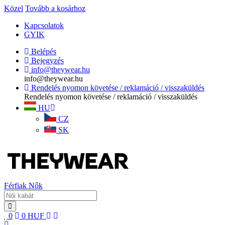
Közel
Tovább a kosárhoz
Kapcsolatok
GYIK
Belépés
Bejegyzés
info@theywear.hu
info@theywear.hu
Rendelés nyomon követése / reklamáció / visszaküldés
Rendelés nyomon követése / reklamáció / visszaküldés
HU
CZ
SK
Férfiak
Nők
0
0
HUF