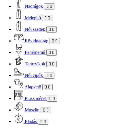
Nadrágok
Melegítő
Női szettek
Rövidnadrág
Fehérnemű
Tartozékok
Női cipők
Alapvető
Plusz méret
Muszlin
Eladás