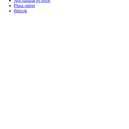
Női ruházat és divat
Plusz méret
Blúzok