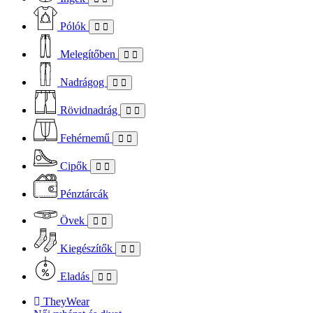
Pólók
Melegítőben
Nadrágog
Rövidnadrág
Fehérnemű
Cipők
Pénztárcák
Övek
Kiegészítők
Eladás
TheyWear