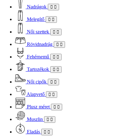
Nadrágok
Melegítő
Női szettek
Rövidnadrág
Fehérnemű
Tartozékok
Női cipők
Alapvető
Plusz méret
Muszlin
Eladás