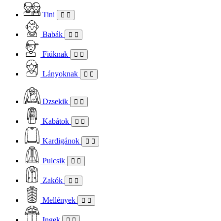
Tini
Babák
Fiúknak
Lányoknak
Dzsekik
Kabátok
Kardigánok
Pulcsik
Zakók
Mellények
Ingek