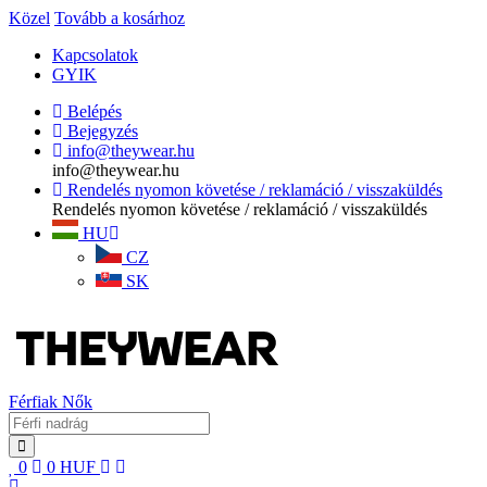
Közel
Tovább a kosárhoz
Kapcsolatok
GYIK
Belépés
Bejegyzés
info@theywear.hu
info@theywear.hu
Rendelés nyomon követése / reklamáció / visszaküldés
Rendelés nyomon követése / reklamáció / visszaküldés
HU
CZ
SK
Férfiak
Nők
0
0
HUF