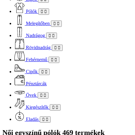
Pólók
Melegítőben
Nadrágog
Rövidnadrág
Fehérnemű
Cipők
Pénztárcák
Övek
Kiegészítők
Eladás
Női egyszínű pólók
469 termékek