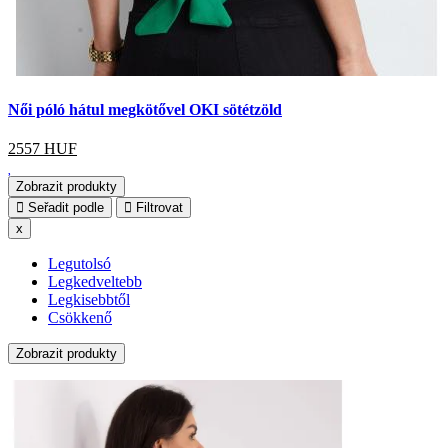
Női póló hátul megkötővel OKI sötétzöld
2557
HUF
Zobrazit produkty
Seřadit podle
Filtrovat
x
Legutolsó
Legkedveltebb
Legkisebbtől
Csökkenő
Zobrazit produkty