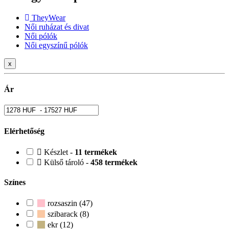
TheyWear
Női ruházat és divat
Női pólók
Női egyszínű pólók
x
Ár
Elérhetőség
Készlet -
11 termékek
Külső tároló -
458 termékek
Színes
rozsaszin (47)
szibarack (8)
ekr (12)