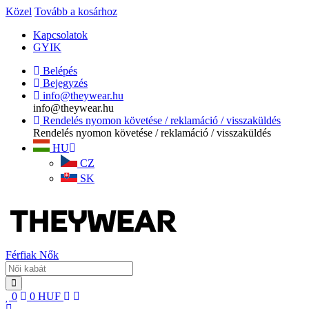
Közel
Tovább a kosárhoz
Kapcsolatok
GYIK
Belépés
Bejegyzés
info@theywear.hu
info@theywear.hu
Rendelés nyomon követése / reklamáció / visszaküldés
Rendelés nyomon követése / reklamáció / visszaküldés
HU
CZ
SK
Férfiak
Nők
0
0
HUF