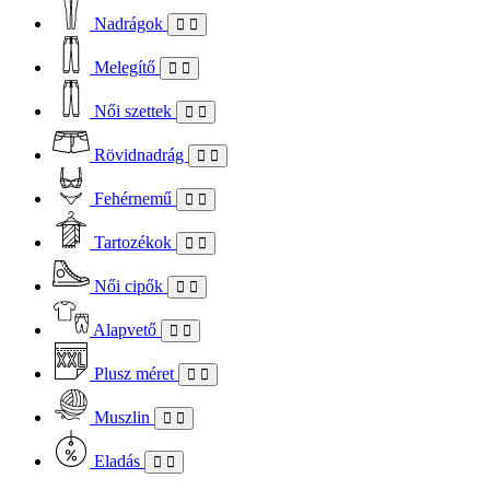
Nadrágok
Melegítő
Női szettek
Rövidnadrág
Fehérnemű
Tartozékok
Női cipők
Alapvető
Plusz méret
Muszlin
Eladás