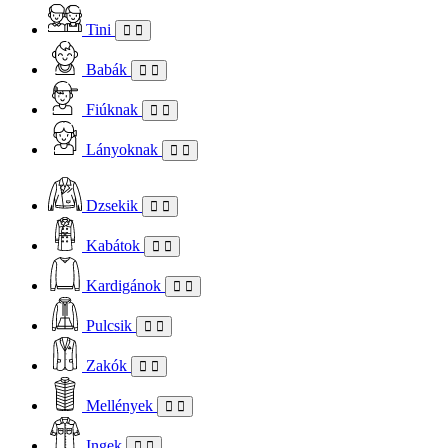
Tini
Babák
Fiúknak
Lányoknak
Dzsekik
Kabátok
Kardigánok
Pulcsik
Zakók
Mellények
Ingek