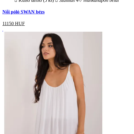
Külső tároló (5 ks)
Szállítás 4-7 munkanapon belül
Női póló SWAN bézs
11150
HUF