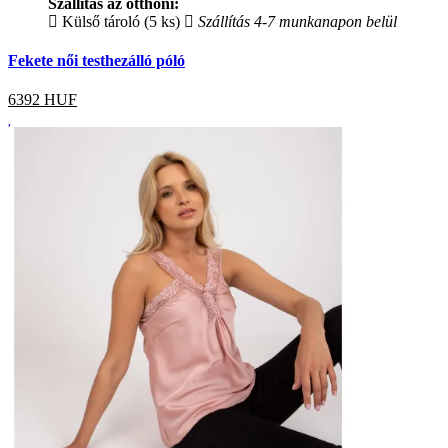
Szállítás az otthoni:
Külső tároló (5 ks)
Szállítás 4-7 munkanapon belül
Fekete női testhezálló póló
6392
HUF