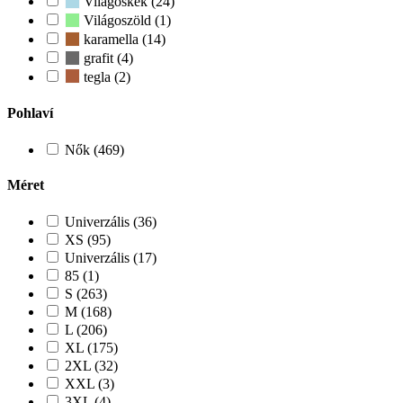
Világoskék (24)
Világoszöld (1)
karamella (14)
grafit (4)
tegla (2)
Pohlaví
Nők (469)
Méret
Univerzális (36)
XS (95)
Univerzális (17)
85 (1)
S (263)
M (168)
L (206)
XL (175)
2XL (32)
XXL (3)
3XL (4)