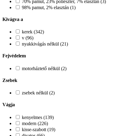
70% pamut, 23% poliészter, 7% elasztán (3)
98% pamut, 2% elasztán (1)
Kivágva a
kerek (342)
v (96)
nyakkivágás nélkül (21)
Fejvédelem
motorháztető nélkül (2)
Zsebek
zsebek nélkül (2)
Vágja
kenyelmes (139)
modern (226)
kisse-szabott (19)
divatos (66)