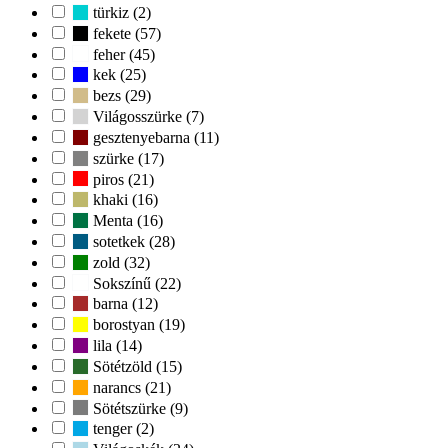
türkiz (2)
fekete (57)
feher (45)
kek (25)
bezs (29)
Világosszürke (7)
gesztenyebarna (11)
szürke (17)
piros (21)
khaki (16)
Menta (16)
sotetkek (28)
zold (32)
Sokszínű (22)
barna (12)
borostyan (19)
lila (14)
Sötétzöld (15)
narancs (21)
Sötétszürke (9)
tenger (2)