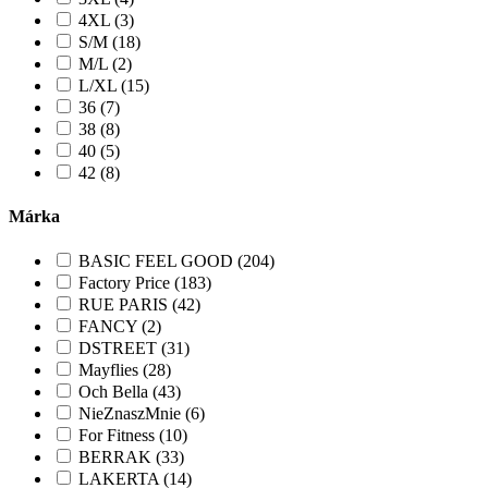
4XL (3)
S/M (18)
M/L (2)
L/XL (15)
36 (7)
38 (8)
40 (5)
42 (8)
Márka
BASIC FEEL GOOD (204)
Factory Price (183)
RUE PARIS (42)
FANCY (2)
DSTREET (31)
Mayflies (28)
Och Bella (43)
NieZnaszMnie (6)
For Fitness (10)
BERRAK (33)
LAKERTA (14)