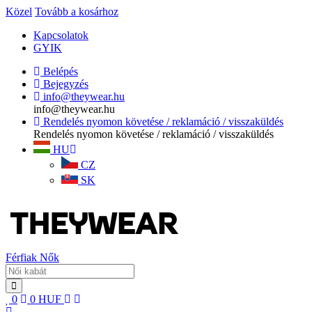
Közel
Tovább a kosárhoz
Kapcsolatok
GYIK
Belépés
Bejegyzés
info@theywear.hu
info@theywear.hu
Rendelés nyomon követése / reklamáció / visszaküldés
Rendelés nyomon követése / reklamáció / visszaküldés
HU
CZ
SK
Férfiak
Nők
0
0
HUF