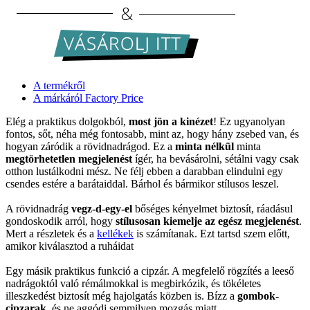
A termékről
A márkáról Factory Price
Elég a praktikus dolgokból,
most jön a kinézet
! Ez ugyanolyan
fontos, sőt, néha még fontosabb, mint az, hogy hány zsebed van, és
hogyan záródik a rövidnadrágod. Ez a
minta nélkül
minta
megtörhetetlen megjelenést
ígér, ha bevásárolni, sétálni vagy csak
otthon lustálkodni mész. Ne félj ebben a darabban elindulni egy
csendes estére a barátaiddal. Bárhol és bármikor stílusos leszel.
A rövidnadrág
vegz-d-egy-el
bőséges kényelmet biztosít, ráadásul
gondoskodik arról, hogy
stílusosan kiemelje az egész megjelenést
.
Mert a részletek és a
kellékek
is számítanak. Ezt tartsd szem előtt,
amikor kiválasztod a ruháidat
Egy másik praktikus funkció a cipzár. A megfelelő rögzítés a leeső
nadrágoktól való rémálmokkal is megbirkózik, és tökéletes
illeszkedést biztosít még hajolgatás közben is. Bízz a
gombok-
cipzarak
, és ne aggódj semmilyen mozgás miatt.