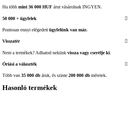
Ha több
mint 36 000 HUF
árut vásárolnak INGYEN.
50 000 + ügyfelek
Pontosan ennyi elégedett
ügyfelünk
van már.
Visszatér
Nem a termékek? Adhatod nekünk
vissza vagy cserélje ki
.
Óriási a választék
Több van
35 000 db
áruk, és szinte
200 000 db
méretek.
Hasonló termékek