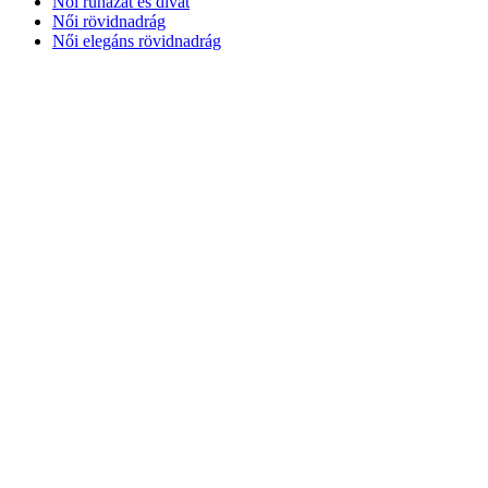
Női ruházat és divat
Női rövidnadrág
Női elegáns rövidnadrág