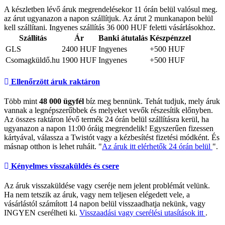
A készletben lévő áruk megrendelésekor 11 órán belül valósul meg.
az árut ugyanazon a napon szállítjuk. Az árut 2 munkanapon belül
kell szállítani. Ingyenes szállítás 36 000 HUF feletti vásárlásokhoz.
Szállítás
Ár
Banki átutalás
Készpénzzel
GLS
2400 HUF
Ingyenes
+500 HUF
Csomagküldő.hu
1900 HUF
Ingyenes
+500 HUF
Ellenőrzött áruk raktáron
Több mint
48 000 ügyfél
bíz meg bennünk. Tehát tudjuk, mely áruk
vannak a legnépszerűbbek és melyeket vevők részesítik előnyben.
Az összes raktáron lévő termék 24 órán belül szállításra kerül, ha
ugyanazon a napon 11:00 óráig megrendelik! Egyszerűen fizessen
kártyával, válassza a Twistót vagy a kézbesítést fizetési módként. És
másnap otthon is lehet ruháit. "
Az áruk itt elérhetők 24 órán belül
".
Kényelmes visszaküldés és csere
Az áruk visszaküldése vagy cseréje nem jelent problémát velünk.
Ha nem tetszik az áruk, vagy nem teljesen elégedett vele, a
vásárlástól számított 14 napon belül visszaadhatja nekünk, vagy
INGYEN cserélheti ki.
Visszaadási vagy cserélési utasítások itt
.