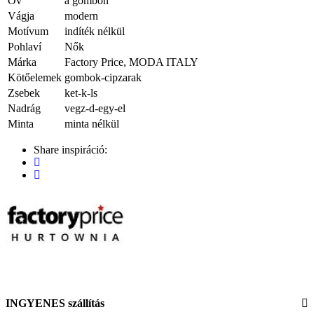
Öv
a gombon
Vágja
modern
Motívum
indíték nélkül
Pohlaví
Nők
Márka
Factory Price, MODA ITALY
Kötőelemek
gombok-cipzarak
Zsebek
ket-k-ls
Nadrág
vegz-d-egy-el
Minta
minta nélkül
Share inspiráció:
INGYENES szállítás