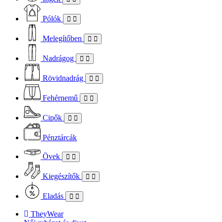
Pólók
Melegítőben
Nadrágog
Rövidnadrág
Fehérnemű
Cipők
Pénztárcák
Övek
Kiegészítők
Eladás
TheyWear