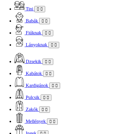
Tini
Babák
Fiúknak
Lányoknak
Dzsekik
Kabátok
Kardigánok
Pulcsik
Zakók
Mellények
Ingek