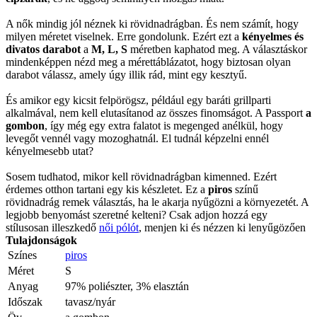
A nők mindig jól néznek ki rövidnadrágban. És nem számít, hogy
milyen méretet viselnek. Erre gondolunk. Ezért ezt a
kényelmes és
divatos darabot
a
M, L, S
méretben kaphatod meg. A választáskor
mindenképpen nézd meg a mérettáblázatot, hogy biztosan olyan
darabot válassz, amely úgy illik rád, mint egy kesztyű.
És amikor egy kicsit felpörögsz, például egy baráti grillparti
alkalmával, nem kell elutasítanod az összes finomságot. A Passport
a
gombon
, így még egy extra falatot is megenged anélkül, hogy
levegőt vennél vagy mozoghatnál. El tudnál képzelni ennél
kényelmesebb utat?
Sosem tudhatod, mikor kell rövidnadrágban kimenned. Ezért
érdemes otthon tartani egy kis készletet. Ez a
piros
színű
rövidnadrág remek választás, ha le akarja nyűgözni a környezetét. A
legjobb benyomást szeretné kelteni? Csak adjon hozzá egy
stílusosan illeszkedő
női pólót
, menjen ki és nézzen ki lenyűgözően
Tulajdonságok
Színes
piros
Méret
S
Anyag
97% poliészter, 3% elasztán
Időszak
tavasz/nyár