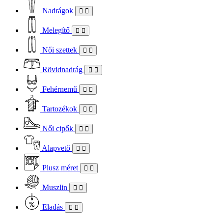
Nadrágok
Melegítő
Női szettek
Rövidnadrág
Fehérnemű
Tartozékok
Női cipők
Alapvető
Plusz méret
Muszlin
Eladás