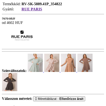
Termékkód:
RV-SK-5889.41P_354822
Gyártó:
RUE PARIS
7670 HUF
od 4602
HUF
Színváltozatok:
Válasszon méretet:
Mérettáblázat -
Ellenőrizze árait