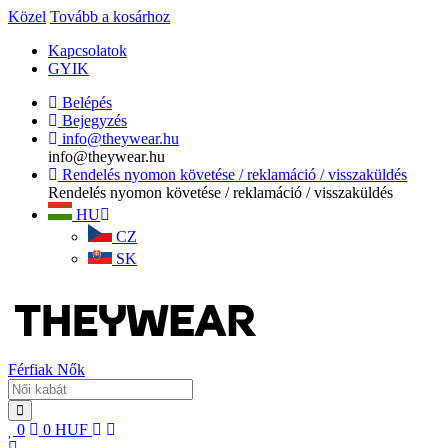
Közel
Tovább a kosárhoz
Kapcsolatok
GYIK
Belépés
Bejegyzés
info@theywear.hu
info@theywear.hu
Rendelés nyomon követése / reklamáció / visszaküldés
Rendelés nyomon követése / reklamáció / visszaküldés
HU
CZ
SK
Férfiak
Nők
0
0
HUF