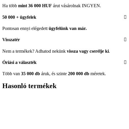
Ha több
mint 36 000 HUF
árut vásárolnak INGYEN.
50 000 + ügyfelek
Pontosan ennyi elégedett
ügyfelünk
van már.
Visszatér
Nem a termékek? Adhatod nekünk
vissza vagy cserélje ki
.
Óriási a választék
Több van
35 000 db
áruk, és szinte
200 000 db
méretek.
Hasonló termékek