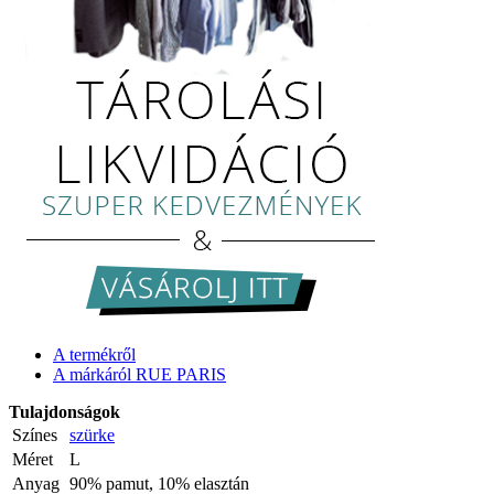
A termékről
A márkáról RUE PARIS
Tulajdonságok
Színes
szürke
Méret
L
Anyag
90% pamut, 10% elasztán