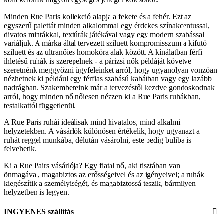
Minden Rue Paris kollekció alapja a fekete és a fehér. Ezt az
egyszerű palettát minden alkalommal egy érdekes színakcentussal,
divatos mintákkal, textúrák játékával vagy egy modern szabással
variáljuk. A márka által tervezett sziluett kompromisszum a kifutó
sziluett és az ultranőies homokóra alak között. A kínálatban férfi
ihletésű ruhák is szerepelnek - a párizsi nők példáját követve
szeretnénk meggyőzni ügyfeleinket arról, hogy ugyanolyan vonzóan
nézhetnek ki például egy férfias szabású kabátban vagy egy lazább
nadrágban. Szakembereink már a tervezéstől kezdve gondoskodnak
arról, hogy minden nő nőiesen nézzen ki a Rue Paris ruhákban,
testalkattól függetlenül.
A Rue Paris ruhái ideálisak mind hivatalos, mind alkalmi
helyzetekben. A vásárlók különösen értékelik, hogy ugyanazt a
ruhát reggel munkába, délután vásárolni, este pedig buliba is
felvehetik.
Ki a Rue Pairs vásárlója? Egy fiatal nő, aki tisztában van
önmagával, magabiztos az erősségeivel és az igényeivel; a ruhák
kiegészítik a személyiségét, és magabiztossá teszik, bármilyen
helyzetben is legyen.
INGYENES szállítás