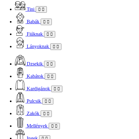
Tini
Babák
Fiúknak
Lányoknak
Dzsekik
Kabátok
Kardigánok
Pulcsik
Zakók
Mellények
Ingek