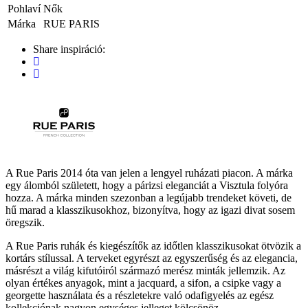
Pohlaví
Nők
Márka
RUE PARIS
Share inspiráció:
A Rue Paris 2014 óta van jelen a lengyel ruházati piacon. A márka
egy álomból született, hogy a párizsi eleganciát a Visztula folyóra
hozza. A márka minden szezonban a legújabb trendeket követi, de
hű marad a klasszikusokhoz, bizonyítva, hogy az igazi divat sosem
öregszik.
A Rue Paris ruhák és kiegészítők az időtlen klasszikusokat ötvözik a
kortárs stílussal. A terveket egyrészt az egyszerűség és az elegancia,
másrészt a világ kifutóiról származó merész minták jellemzik. Az
olyan értékes anyagok, mint a jacquard, a sifon, a csipke vagy a
georgette használata és a részletekre való odafigyelés az egész
kollekciónak nagyon egységes jelleget kölcsönöz.