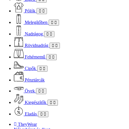
Pólók
Melegítőben
Nadrágog
Rövidnadrág
Fehérnemű
Cipők
Pénztárcák
Övek
Kiegészítők
Eladás
TheyWear