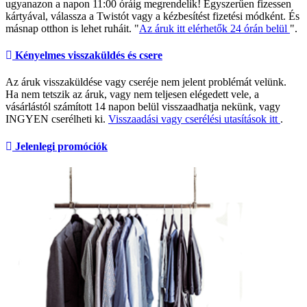
ugyanazon a napon 11:00 óráig megrendelik! Egyszerűen fizessen
kártyával, válassza a Twistót vagy a kézbesítést fizetési módként. És
másnap otthon is lehet ruháit. "
Az áruk itt elérhetők 24 órán belül
".
Kényelmes visszaküldés és csere
Az áruk visszaküldése vagy cseréje nem jelent problémát velünk.
Ha nem tetszik az áruk, vagy nem teljesen elégedett vele, a
vásárlástól számított 14 napon belül visszaadhatja nekünk, vagy
INGYEN cserélheti ki.
Visszaadási vagy cserélési utasítások itt
.
Jelenlegi promóciók