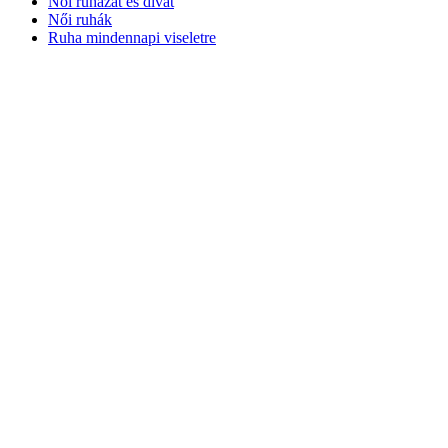
Női ruházat és divat
Női ruhák
Ruha mindennapi viseletre