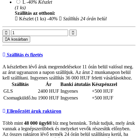
L
-40%
Készlet
(1 ks)
Szállítás az otthoni:
Készlet (1 ks)
-40%
Szállítás 24 órán belül
A kosárban
Szállítás és fizetés
A készletben lévő áruk megrendelésekor 11 órán belül valósul meg.
az árut ugyanazon a napon szállítjuk. Az árut 2 munkanapon belül
kell szállítani. Ingyenes szállítás 36 000 HUF feletti vásárlásokhoz.
Szállítás
Ár
Banki átutalás
Készpénzzel
GLS
2400 HUF
Ingyenes
+500 HUF
Csomagküldő.hu
1900 HUF
Ingyenes
+500 HUF
Ellenőrzött áruk raktáron
Több mint
48 000 ügyfél
bíz meg bennünk. Tehát tudjuk, mely áruk
vannak a legnépszerűbbek és melyeket vevők részesítik előnyben.
Az összes raktáron lévő termék 24 órán belül szállításra kerül, ha