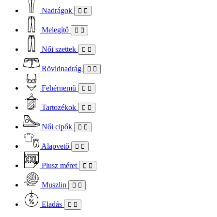
Nadrágok
Melegítő
Női szettek
Rövidnadrág
Fehérnemű
Tartozékok
Női cipők
Alapvető
Plusz méret
Muszlin
Eladás