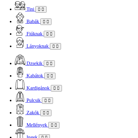
Tini
Babák
Fiúknak
Lányoknak
Dzsekik
Kabátok
Kardigánok
Pulcsik
Zakók
Mellények
Ingek