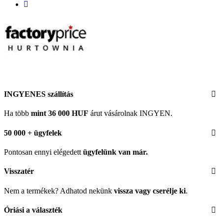
INGYENES szállítás
Ha több
mint 36 000 HUF
árut vásárolnak INGYEN.
50 000 + ügyfelek
Pontosan ennyi elégedett
ügyfelünk
van már.
Visszatér
Nem a termékek? Adhatod nekünk
vissza vagy cserélje ki
.
Óriási a választék