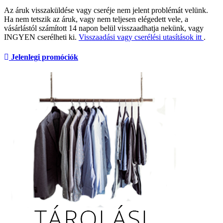
Az áruk visszaküldése vagy cseréje nem jelent problémát velünk.
Ha nem tetszik az áruk, vagy nem teljesen elégedett vele, a
vásárlástól számított 14 napon belül visszaadhatja nekünk, vagy
INGYEN cserélheti ki.
Visszaadási vagy cserélési utasítások itt
.
Jelenlegi promóciók