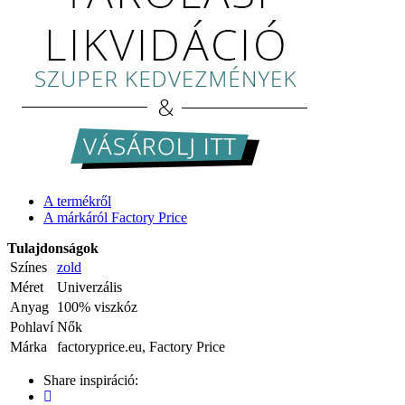
A termékről
A márkáról Factory Price
Tulajdonságok
Színes
zold
Méret
Univerzális
Anyag
100% viszkóz
Pohlaví
Nők
Márka
factoryprice.eu, Factory Price
Share inspiráció: