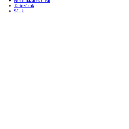
Női ruházat és divat
Tartozékok
Sálak