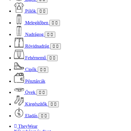
Pólók
Melegítőben
Nadrágog
Rövidnadrág
Fehérnemű
Cipők
Pénztárcák
Övek
Kiegészítők
Eladás
TheyWear