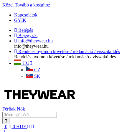
Közel
Tovább a kosárhoz
Kapcsolatok
GYIK
Belépés
Bejegyzés
info@theywear.hu
info@theywear.hu
Rendelés nyomon követése / reklamáció / visszaküldés
Rendelés nyomon követése / reklamáció / visszaküldés
HU
CZ
SK
Férfiak
Nők
0
0
HUF