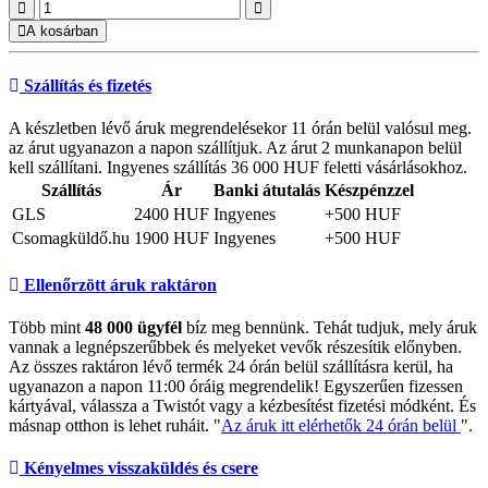
A kosárban
Szállítás és fizetés
A készletben lévő áruk megrendelésekor 11 órán belül valósul meg.
az árut ugyanazon a napon szállítjuk. Az árut 2 munkanapon belül
kell szállítani. Ingyenes szállítás 36 000 HUF feletti vásárlásokhoz.
Szállítás
Ár
Banki átutalás
Készpénzzel
GLS
2400 HUF
Ingyenes
+500 HUF
Csomagküldő.hu
1900 HUF
Ingyenes
+500 HUF
Ellenőrzött áruk raktáron
Több mint
48 000 ügyfél
bíz meg bennünk. Tehát tudjuk, mely áruk
vannak a legnépszerűbbek és melyeket vevők részesítik előnyben.
Az összes raktáron lévő termék 24 órán belül szállításra kerül, ha
ugyanazon a napon 11:00 óráig megrendelik! Egyszerűen fizessen
kártyával, válassza a Twistót vagy a kézbesítést fizetési módként. És
másnap otthon is lehet ruháit. "
Az áruk itt elérhetők 24 órán belül
".
Kényelmes visszaküldés és csere