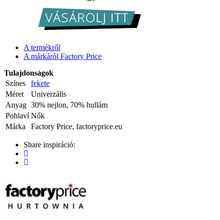
A termékről
A márkáról Factory Price
Tulajdonságok
Színes
fekete
Méret
Univerzális
Anyag
30% nejlon, 70% hullám
Pohlaví
Nők
Márka
Factory Price, factoryprice.eu
Share inspiráció: