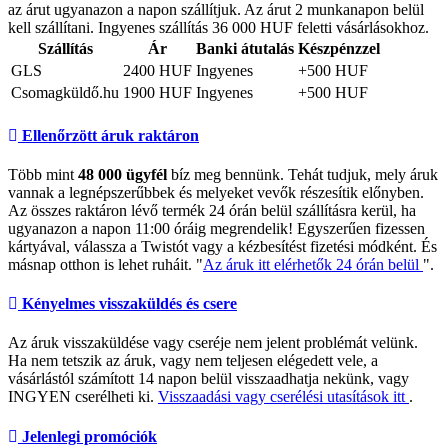
az árut ugyanazon a napon szállítjuk. Az árut 2 munkanapon belül
kell szállítani. Ingyenes szállítás 36 000 HUF feletti vásárlásokhoz.
Szállítás
Ár
Banki átutalás
Készpénzzel
GLS
2400 HUF
Ingyenes
+500 HUF
Csomagküldő.hu
1900 HUF
Ingyenes
+500 HUF
Ellenőrzött áruk raktáron
Több mint
48 000 ügyfél
bíz meg bennünk. Tehát tudjuk, mely áruk
vannak a legnépszerűbbek és melyeket vevők részesítik előnyben.
Az összes raktáron lévő termék 24 órán belül szállításra kerül, ha
ugyanazon a napon 11:00 óráig megrendelik! Egyszerűen fizessen
kártyával, válassza a Twistót vagy a kézbesítést fizetési módként. És
másnap otthon is lehet ruháit. "
Az áruk itt elérhetők 24 órán belül
".
Kényelmes visszaküldés és csere
Az áruk visszaküldése vagy cseréje nem jelent problémát velünk.
Ha nem tetszik az áruk, vagy nem teljesen elégedett vele, a
vásárlástól számított 14 napon belül visszaadhatja nekünk, vagy
INGYEN cserélheti ki.
Visszaadási vagy cserélési utasítások itt
.
Jelenlegi promóciók