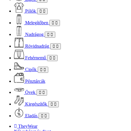
Pólók
Melegítőben
Nadrágog
Rövidnadrág
Fehérnemű
Cipők
Pénztárcák
Övek
Kiegészítők
Eladás
TheyWear