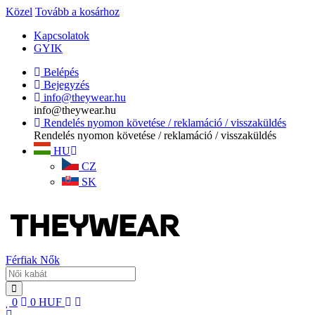
Közel
Tovább a kosárhoz
Kapcsolatok
GYIK
Belépés
Bejegyzés
info@theywear.hu
info@theywear.hu
Rendelés nyomon követése / reklamáció / visszaküldés
Rendelés nyomon követése / reklamáció / visszaküldés
HU
CZ
SK
Férfiak
Nők
0
0
HUF