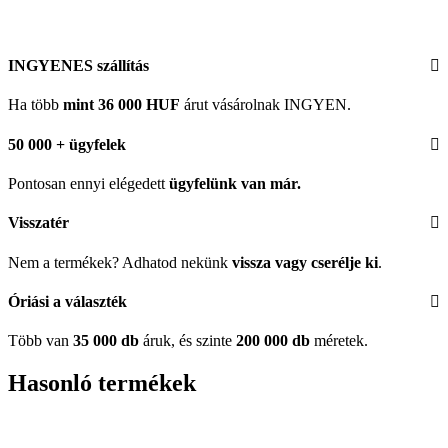
INGYENES szállítás
Ha több
mint 36 000 HUF
árut vásárolnak INGYEN.
50 000 + ügyfelek
Pontosan ennyi elégedett
ügyfelünk
van már.
Visszatér
Nem a termékek? Adhatod nekünk
vissza vagy cserélje ki
.
Óriási a választék
Több van
35 000 db
áruk, és szinte
200 000 db
méretek.
Hasonló termékek