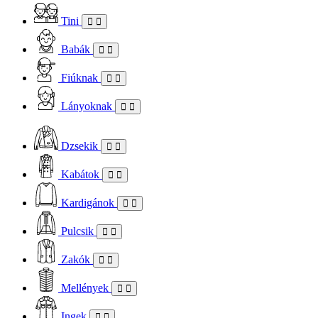
Tini
Babák
Fiúknak
Lányoknak
Dzsekik
Kabátok
Kardigánok
Pulcsik
Zakók
Mellények
Ingek