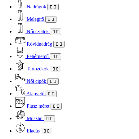
Nadrágok
Melegítő
Női szettek
Rövidnadrág
Fehérnemű
Tartozékok
Női cipők
Alapvető
Plusz méret
Muszlin
Eladás