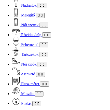
Nadrágok
Melegítő
Női szettek
Rövidnadrág
Fehérnemű
Tartozékok
Női cipők
Alapvető
Plusz méret
Muszlin
Eladás