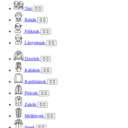
Tini
Babák
Fiúknak
Lányoknak
Dzsekik
Kabátok
Kardigánok
Pulcsik
Zakók
Mellények
Ingek