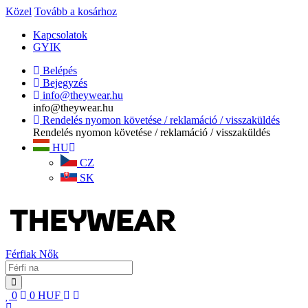
Közel
Tovább a kosárhoz
Kapcsolatok
GYIK
Belépés
Bejegyzés
info@theywear.hu
info@theywear.hu
Rendelés nyomon követése / reklamáció / visszaküldés
Rendelés nyomon követése / reklamáció / visszaküldés
HU
CZ
SK
Férfiak
Nők
0
0
HUF