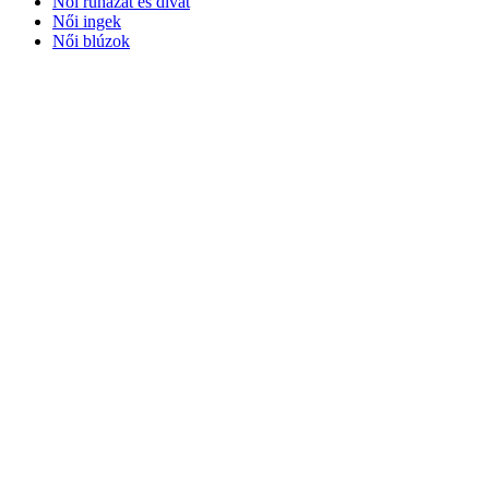
Női ruházat és divat
Női ingek
Női blúzok