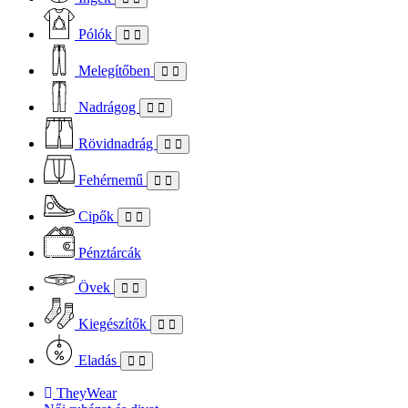
Pólók
Melegítőben
Nadrágog
Rövidnadrág
Fehérnemű
Cipők
Pénztárcák
Övek
Kiegészítők
Eladás
TheyWear