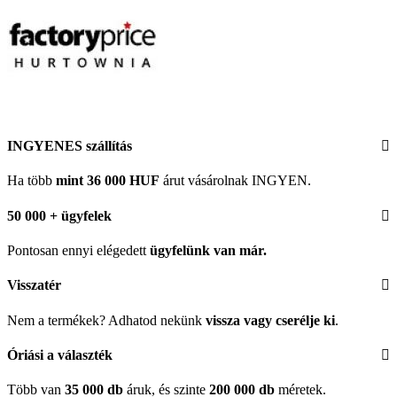
INGYENES szállítás
Ha több
mint 36 000 HUF
árut vásárolnak INGYEN.
50 000 + ügyfelek
Pontosan ennyi elégedett
ügyfelünk
van már.
Visszatér
Nem a termékek? Adhatod nekünk
vissza vagy cserélje ki
.
Óriási a választék
Több van
35 000 db
áruk, és szinte
200 000 db
méretek.