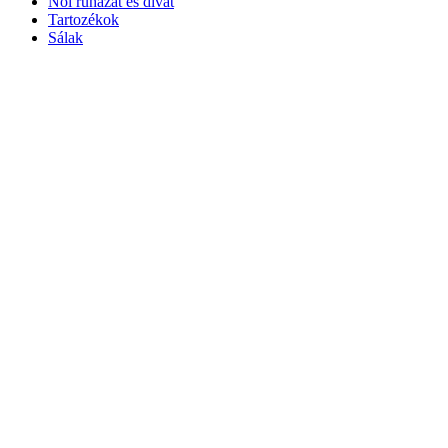
Női ruházat és divat
Tartozékok
Sálak