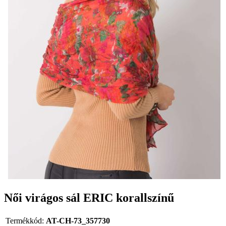
Női virágos sál ERIC korallszínű
Termékkód:
AT-CH-73_357730