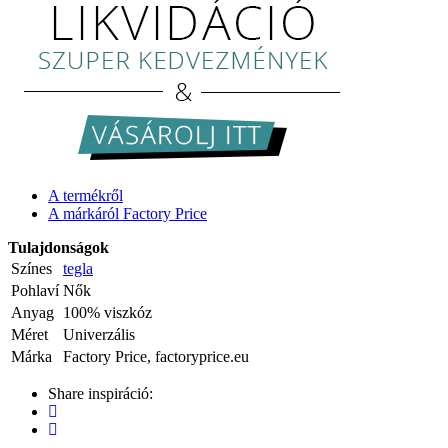
A termékről
A márkáról Factory Price
Tulajdonságok
Színes
tegla
Pohlaví
Nők
Anyag
100% viszkóz
Méret
Univerzális
Márka
Factory Price, factoryprice.eu
Share inspiráció: