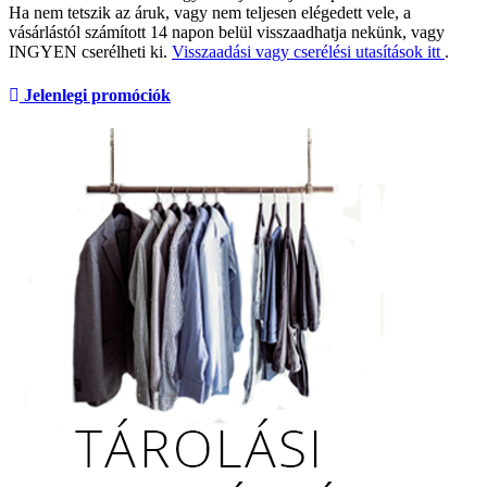
Ha nem tetszik az áruk, vagy nem teljesen elégedett vele, a
vásárlástól számított 14 napon belül visszaadhatja nekünk, vagy
INGYEN cserélheti ki.
Visszaadási vagy cserélési utasítások itt
.
Jelenlegi promóciók