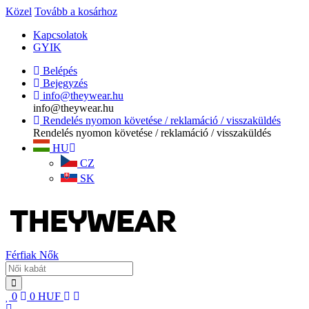
Közel
Tovább a kosárhoz
Kapcsolatok
GYIK
Belépés
Bejegyzés
info@theywear.hu
info@theywear.hu
Rendelés nyomon követése / reklamáció / visszaküldés
Rendelés nyomon követése / reklamáció / visszaküldés
HU
CZ
SK
Férfiak
Nők
0
0
HUF