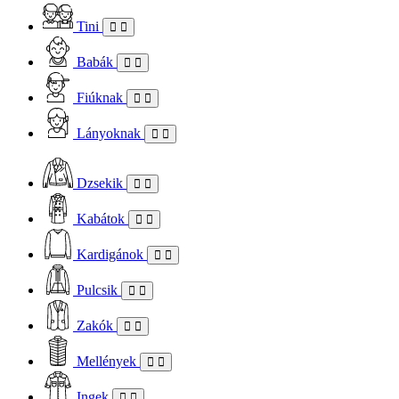
Tini
Babák
Fiúknak
Lányoknak
Dzsekik
Kabátok
Kardigánok
Pulcsik
Zakók
Mellények
Ingek