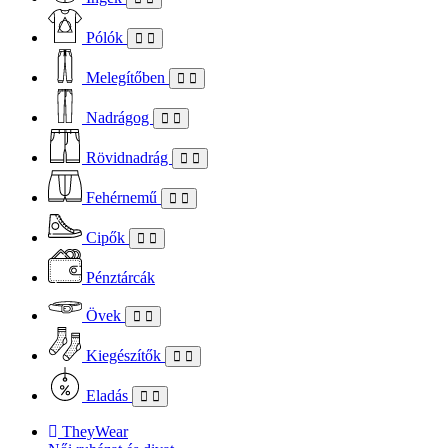
Pólók
Melegítőben
Nadrágog
Rövidnadrág
Fehérnemű
Cipők
Pénztárcák
Övek
Kiegészítők
Eladás
TheyWear