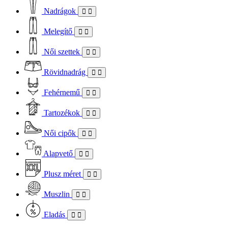
Nadrágok
Melegítő
Női szettek
Rövidnadrág
Fehérnemű
Tartozékok
Női cipők
Alapvető
Plusz méret
Muszlin
Eladás