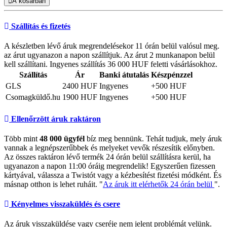
A kosárban
Szállítás és fizetés
A készletben lévő áruk megrendelésekor 11 órán belül valósul meg.
az árut ugyanazon a napon szállítjuk. Az árut 2 munkanapon belül
kell szállítani. Ingyenes szállítás 36 000 HUF feletti vásárlásokhoz.
Szállítás
Ár
Banki átutalás
Készpénzzel
GLS
2400 HUF
Ingyenes
+500 HUF
Csomagküldő.hu
1900 HUF
Ingyenes
+500 HUF
Ellenőrzött áruk raktáron
Több mint
48 000 ügyfél
bíz meg bennünk. Tehát tudjuk, mely áruk
vannak a legnépszerűbbek és melyeket vevők részesítik előnyben.
Az összes raktáron lévő termék 24 órán belül szállításra kerül, ha
ugyanazon a napon 11:00 óráig megrendelik! Egyszerűen fizessen
kártyával, válassza a Twistót vagy a kézbesítést fizetési módként. És
másnap otthon is lehet ruháit. "
Az áruk itt elérhetők 24 órán belül
".
Kényelmes visszaküldés és csere
Az áruk visszaküldése vagy cseréje nem jelent problémát velünk.