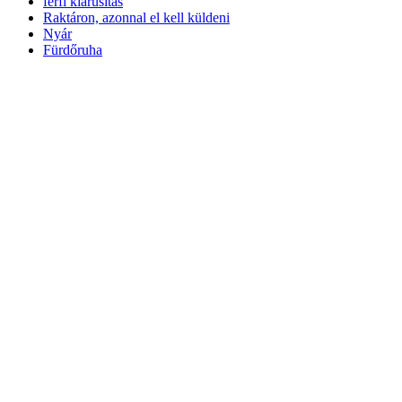
férfi kiárusítás
Raktáron, azonnal el kell küldeni
Nyár
Fürdőruha