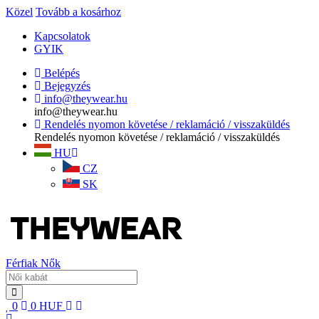
Közel
Tovább a kosárhoz
Kapcsolatok
GYIK
Belépés
Bejegyzés
info@theywear.hu
info@theywear.hu
Rendelés nyomon követése / reklamáció / visszaküldés
Rendelés nyomon követése / reklamáció / visszaküldés
HU
CZ
SK
Férfiak
Nők
0
0
HUF