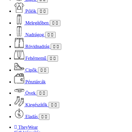
Pólók
Melegítőben
Nadrágog
Rövidnadrág
Fehérnemű
Cipők
Pénztárcák
Övek
Kiegészítők
Eladás
TheyWear