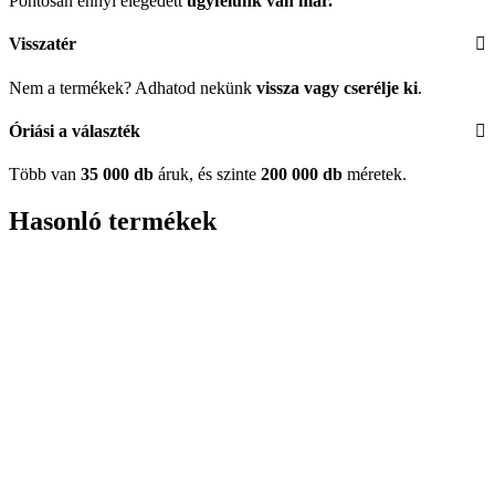
Pontosan ennyi elégedett
ügyfelünk
van már.
Visszatér
Nem a termékek? Adhatod nekünk
vissza vagy cserélje ki
.
Óriási a választék
Több van
35 000 db
áruk, és szinte
200 000 db
méretek.
Hasonló termékek