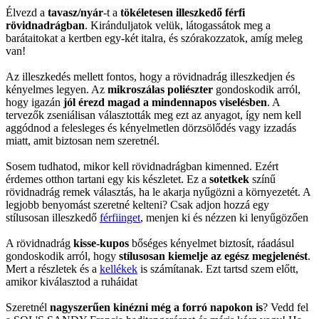
Élvezd a
tavasz/nyár
-t a
tökéletesen illeszkedő férfi
rövidnadrágban
. Kiránduljatok velük, látogassátok meg a
barátaitokat a kertben egy-két italra, és szórakozzatok, amíg meleg
van!
Az illeszkedés mellett fontos, hogy a rövidnadrág illeszkedjen és
kényelmes legyen. Az
mikroszálas poliészter
gondoskodik arról,
hogy igazán
jól érezd magad a mindennapos viselésben
. A
tervezők zseniálisan választották meg ezt az anyagot, így nem kell
aggódnod a felesleges és kényelmetlen dörzsölődés vagy izzadás
miatt, amit biztosan nem szeretnél.
Sosem tudhatod, mikor kell rövidnadrágban kimenned. Ezért
érdemes otthon tartani egy kis készletet. Ez a
sotetkek
színű
rövidnadrág remek választás, ha le akarja nyűgözni a környezetét. A
legjobb benyomást szeretné kelteni? Csak adjon hozzá egy
stílusosan illeszkedő
férfiinget
, menjen ki és nézzen ki lenyűgözően
A rövidnadrág
kisse-kupos
bőséges kényelmet biztosít, ráadásul
gondoskodik arról, hogy
stílusosan kiemelje az egész megjelenést
.
Mert a részletek és a
kellékek
is számítanak. Ezt tartsd szem előtt,
amikor kiválasztod a ruháidat
Szeretnél
nagyszerűen kinézni még a forró napokon is
? Vedd fel