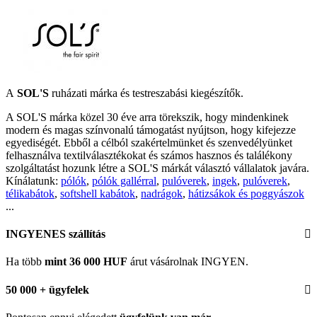
A
SOL'S
ruházati márka és testreszabási kiegészítők.
A SOL'S márka közel 30 éve arra törekszik, hogy mindenkinek
modern és magas színvonalú támogatást nyújtson, hogy kifejezze
egyediségét. Ebből a célból szakértelmünket és szenvedélyünket
felhasználva textilválasztékokat és számos hasznos és találékony
szolgáltatást hozunk létre a SOL'S márkát választó vállalatok javára.
Kínálatunk:
pólók
,
pólók gallérral
,
pulóverek
,
ingek
,
pulóverek
,
télikabátok
,
softshell kabátok
,
nadrágok
,
hátizsákok és poggyászok
...
INGYENES szállítás
Ha több
mint 36 000 HUF
árut vásárolnak INGYEN.
50 000 + ügyfelek