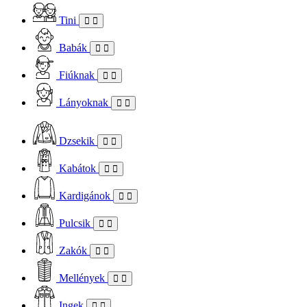
Tini
Babák
Fiúknak
Lányoknak
Dzsekik
Kabátok
Kardigánok
Pulcsik
Zakók
Mellények
Ingek