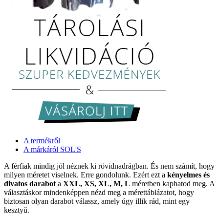
A termékről
A márkáról SOL'S
A férfiak mindig jól néznek ki rövidnadrágban. És nem számít, hogy
milyen méretet viselnek. Erre gondolunk. Ezért ezt a
kényelmes és
divatos darabot
a
XXL, XS, XL, M, L
méretben kaphatod meg. A
választáskor mindenképpen nézd meg a mérettáblázatot, hogy
biztosan olyan darabot válassz, amely úgy illik rád, mint egy
kesztyű.