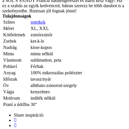
a SOL'S SANDY Francia haditengerészet és máris kész vagy! Ha
ez a szabás az egyik kedvenced, bátran szerezz be több darabot is a
szekrényedbe. Biztosan jól fognak jönni!
Tulajdonságok
Színes
sotetkek
Méret
XL, XXL
Kötőelemek
zsinórzsinór
Zsebek
ket-k-ls
Nadrág
kisse-kupos
Minta
minta nélkül
Vlastnosti
sublimation, peta
Pohlaví
Férfiak
Anyag
100% mikroszálas poliészter
Időszak
tavasz/nyár
Öv
allithato-zsinorral-szegely
Vágja
kenyelmes
Motívum
indíték nélkül
Praní a údržba
30°
Share inspiráció: