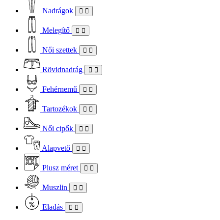
Nadrágok
Melegítő
Női szettek
Rövidnadrág
Fehérnemű
Tartozékok
Női cipők
Alapvető
Plusz méret
Muszlin
Eladás