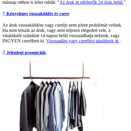
másnap otthon is lehet ruháit. "
Az áruk itt elérhetők 24 órán belül
".
Kényelmes visszaküldés és csere
Az áruk visszaküldése vagy cseréje nem jelent problémát velünk.
Ha nem tetszik az áruk, vagy nem teljesen elégedett vele, a
vásárlástól számított 14 napon belül visszaadhatja nekünk, vagy
INGYEN cserélheti ki.
Visszaadási vagy cserélési utasítások itt
.
Jelenlegi promóciók