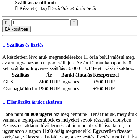
Szállítás az otthoni:
Készlet (1 ks)
Szállítás 24 órán belül
A kosárban
Szállítás és fizetés
A készletben lévő áruk megrendelésekor 11 órán belül valósul meg.
az árut ugyanazon a napon szállítjuk. Az árut 2 munkanapon belül
kell szállítani. Ingyenes szállítás 36 000 HUF feletti vásárlásokhoz.
Szállítás
Ár
Banki átutalás
Készpénzzel
GLS
2400 HUF
Ingyenes
+500 HUF
Csomagküldő.hu
1900 HUF
Ingyenes
+500 HUF
Ellenőrzött áruk raktáron
Több mint
48 000 ügyfél
bíz meg bennünk. Tehát tudjuk, mely áruk
vannak a legnépszerűbbek és melyeket vevők részesítik előnyben.
Az összes raktáron lévő termék 24 órán belül szállításra kerül, ha
ugyanazon a napon 11:00 óráig megrendelik! Egyszerűen fizessen
kártyával, válassza a Twistót vagy a kézbesítést fizetési módként. És