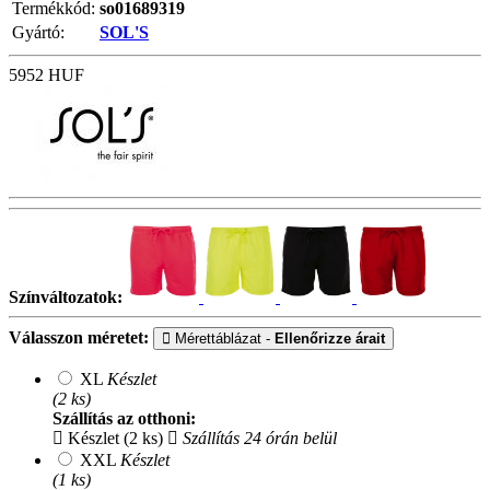
Termékkód:
so01689319
Gyártó:
SOL'S
5952
HUF
Színváltozatok:
Válasszon méretet:
Mérettáblázat -
Ellenőrizze árait
XL
Készlet
(2 ks)
Szállítás az otthoni:
Készlet (2 ks)
Szállítás 24 órán belül
XXL
Készlet
(1 ks)