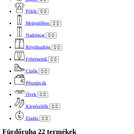
Pólók
Melegítőben
Nadrágog
Rövidnadrág
Fehérnemű
Cipők
Pénztárcák
Övek
Kiegészítők
Eladás
Fürdőruha
22 termékek