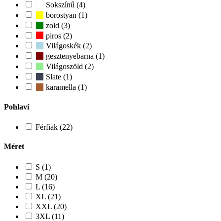
Sokszínű (4)
borostyan (1)
zold (3)
piros (2)
Világoskék (2)
gesztenyebarna (1)
Világoszöld (2)
Slate (1)
karamella (1)
Pohlaví
Férfiak (22)
Méret
S (1)
M (20)
L (16)
XL (21)
XXL (20)
3XL (11)