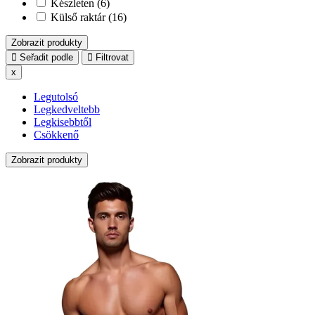
Készleten (6)
Külső raktár (16)
Zobrazit produkty
Seřadit podle
Filtrovat
x
Legutolsó
Legkedveltebb
Legkisebbtől
Csökkenő
Zobrazit produkty