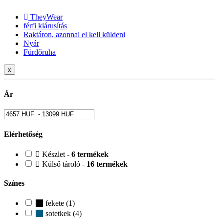
TheyWear
férfi kiárusítás
Raktáron, azonnal el kell küldeni
Nyár
Fürdőruha
x
Ár
Elérhetőség
Készlet -
6 termékek
Külső tároló -
16 termékek
Színes
fekete (1)
sotetkek (4)