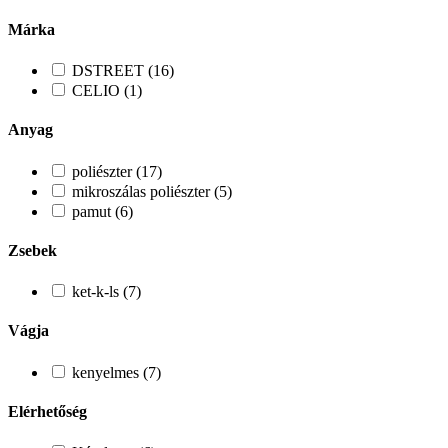
Márka
DSTREET (16)
CELIO (1)
Anyag
poliészter (17)
mikroszálas poliészter (5)
pamut (6)
Zsebek
ket-k-ls (7)
Vágja
kenyelmes (7)
Elérhetőség