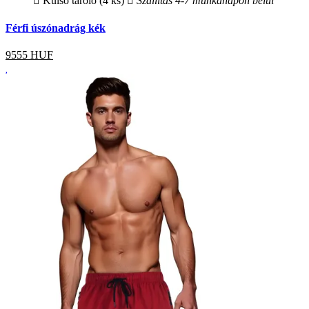
Külső tároló (4 ks)
Szállítás 4-7 munkanapon belül
Férfi úszónadrág kék
9555
HUF