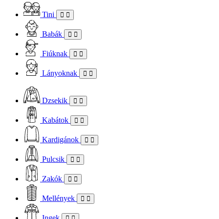
Tini
Babák
Fiúknak
Lányoknak
Dzsekik
Kabátok
Kardigánok
Pulcsik
Zakók
Mellények
Ingek