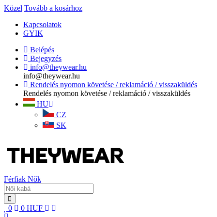
Közel
Tovább a kosárhoz
Kapcsolatok
GYIK
Belépés
Bejegyzés
info@theywear.hu
info@theywear.hu
Rendelés nyomon követése / reklamáció / visszaküldés
Rendelés nyomon követése / reklamáció / visszaküldés
HU
CZ
SK
Férfiak
Nők
0
0
HUF