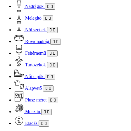
Nadrágok
Melegítő
Női szettek
Rövidnadrág
Fehérnemű
Tartozékok
Női cipők
Alapvető
Plusz méret
Muszlin
Eladás