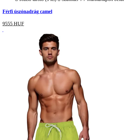
Férfi úszónadrág camel
9555
HUF