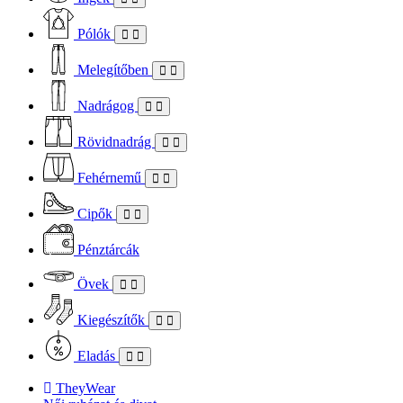
Pólók
Melegítőben
Nadrágog
Rövidnadrág
Fehérnemű
Cipők
Pénztárcák
Övek
Kiegészítők
Eladás
TheyWear