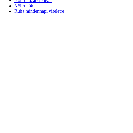
Női ruházat és divat
Női ruhák
Ruha mindennapi viseletre