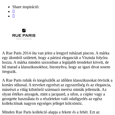
Share inspiráció:
A Rue Paris 2014 óta van jelen a lengyel ruházati piacon. A márka
egy álomból született, hogy a párizsi eleganciát a Visztula folyóra
hozza. A márka minden szezonban a legújabb trendeket követi, de
hű marad a klasszikusokhoz, bizonyítva, hogy az igazi divat sosem
öregszik.
A Rue Paris ruhák és kiegészítők az időtlen klasszikusokat ötvözik a
kortárs stílussal. A terveket egyrészt az egyszerűség és az elegancia,
másrészt a világ kifutóiról származó merész minták jellemzik. Az
olyan értékes anyagok, mint a jacquard, a sifon, a csipke vagy a
georgette használata és a részletekre való odafigyelés az egész
kollekciónak nagyon egységes jelleget kölcsönöz.
Minden Rue Paris kollekció alapja a fekete és a fehér. Ezt az