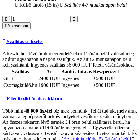
Külső tároló (15 ks)
Szállítás 4-7 munkanapon belül
A kosárban
Szállítás és fizetés
A készletben lévő áruk megrendelésekor 11 órán belül valósul meg.
az árut ugyanazon a napon szállítjuk. Az árut 2 munkanapon belül
kell szállítani. Ingyenes szállítás 36 000 HUF feletti vásárlásokhoz.
Szállítás
Ár
Banki átutalás
Készpénzzel
GLS
2400 HUF
Ingyenes
+500 HUF
Csomagküldő.hu
1900 HUF
Ingyenes
+500 HUF
Ellenőrzött áruk raktáron
Több mint
48 000 ügyfél
bíz meg bennünk. Tehát tudjuk, mely áruk
vannak a legnépszerűbbek és melyeket vevők részesítik előnyben.
Az összes raktáron lévő termék 24 órán belül szállításra kerül, ha
ugyanazon a napon 11:00 óráig megrendelik! Egyszerűen fizessen
kártyával, válassza a Twistót vagy a kézbesítést fizetési módként. És
másnap otthon is lehet ruháit. "
Az áruk itt elérhetők 24 órán belül
".