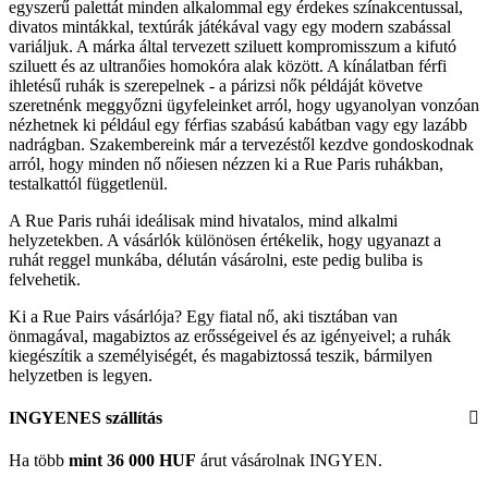
egyszerű palettát minden alkalommal egy érdekes színakcentussal,
divatos mintákkal, textúrák játékával vagy egy modern szabással
variáljuk. A márka által tervezett sziluett kompromisszum a kifutó
sziluett és az ultranőies homokóra alak között. A kínálatban férfi
ihletésű ruhák is szerepelnek - a párizsi nők példáját követve
szeretnénk meggyőzni ügyfeleinket arról, hogy ugyanolyan vonzóan
nézhetnek ki például egy férfias szabású kabátban vagy egy lazább
nadrágban. Szakembereink már a tervezéstől kezdve gondoskodnak
arról, hogy minden nő nőiesen nézzen ki a Rue Paris ruhákban,
testalkattól függetlenül.
A Rue Paris ruhái ideálisak mind hivatalos, mind alkalmi
helyzetekben. A vásárlók különösen értékelik, hogy ugyanazt a
ruhát reggel munkába, délután vásárolni, este pedig buliba is
felvehetik.
Ki a Rue Pairs vásárlója? Egy fiatal nő, aki tisztában van
önmagával, magabiztos az erősségeivel és az igényeivel; a ruhák
kiegészítik a személyiségét, és magabiztossá teszik, bármilyen
helyzetben is legyen.
INGYENES szállítás
Ha több
mint 36 000 HUF
árut vásárolnak INGYEN.