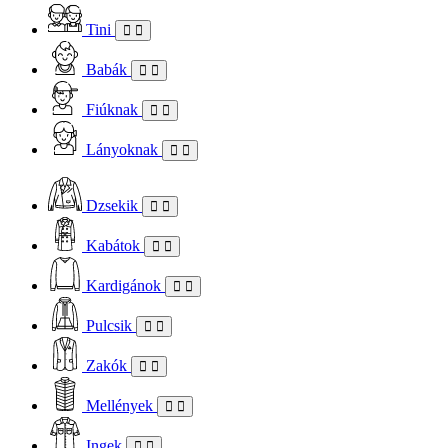
Tini
Babák
Fiúknak
Lányoknak
Dzsekik
Kabátok
Kardigánok
Pulcsik
Zakók
Mellények
Ingek