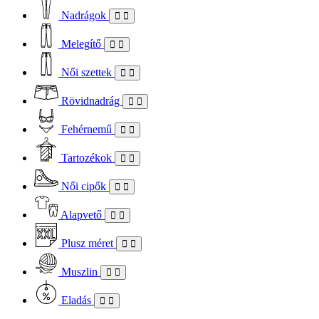
Nadrágok
Melegítő
Női szettek
Rövidnadrág
Fehérnemű
Tartozékok
Női cipők
Alapvető
Plusz méret
Muszlin
Eladás