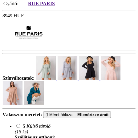
Gyártó:
RUE PARIS
8949
HUF
Színváltozatok:
Válasszon méretet:
Mérettáblázat -
Ellenőrizze árait
S
Külső tároló
(15 ks)
Szállítás az otthoni: