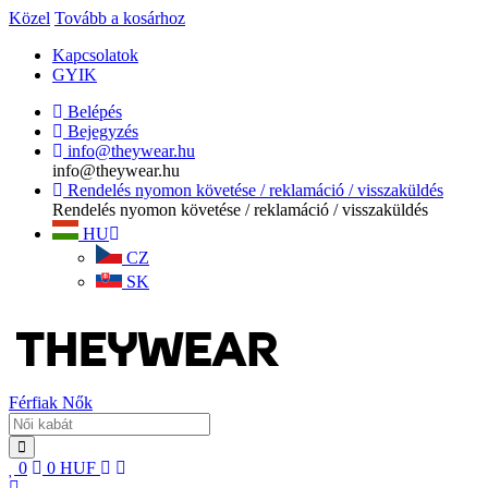
Közel
Tovább a kosárhoz
Kapcsolatok
GYIK
Belépés
Bejegyzés
info@theywear.hu
info@theywear.hu
Rendelés nyomon követése / reklamáció / visszaküldés
Rendelés nyomon követése / reklamáció / visszaküldés
HU
CZ
SK
Férfiak
Nők
0
0
HUF