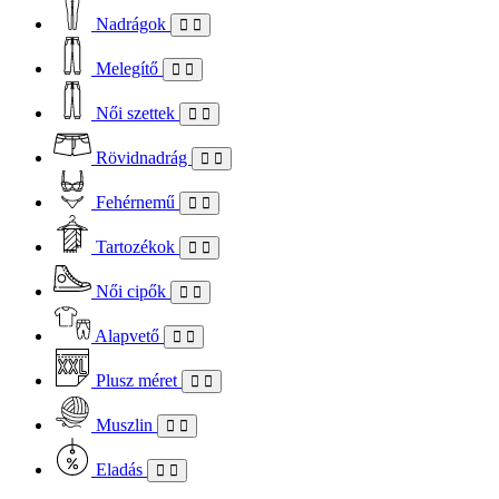
Nadrágok
Melegítő
Női szettek
Rövidnadrág
Fehérnemű
Tartozékok
Női cipők
Alapvető
Plusz méret
Muszlin
Eladás