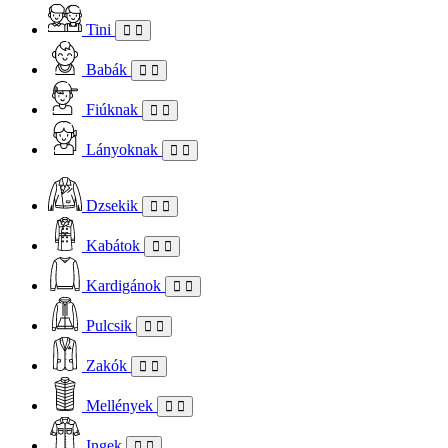
Tini
Babák
Fiúknak
Lányoknak
Dzsekik
Kabátok
Kardigánok
Pulcsik
Zakók
Mellények
Ingek