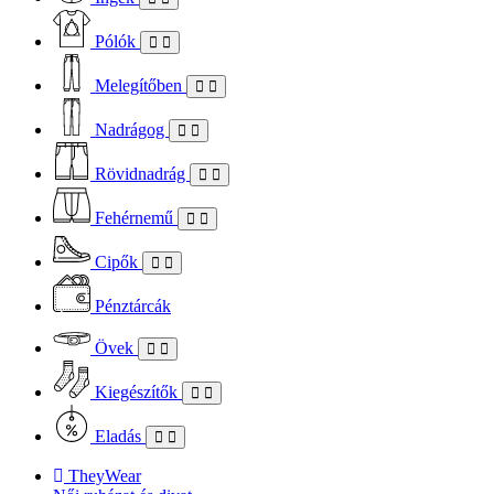
Pólók
Melegítőben
Nadrágog
Rövidnadrág
Fehérnemű
Cipők
Pénztárcák
Övek
Kiegészítők
Eladás
TheyWear