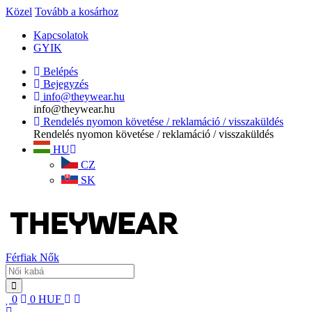
Közel
Tovább a kosárhoz
Kapcsolatok
GYIK
Belépés
Bejegyzés
info@theywear.hu
info@theywear.hu
Rendelés nyomon követése / reklamáció / visszaküldés
Rendelés nyomon követése / reklamáció / visszaküldés
HU
CZ
SK
Férfiak
Nők
0
0
HUF