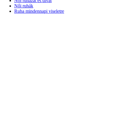
Női ruházat és divat
Női ruhák
Ruha mindennapi viseletre