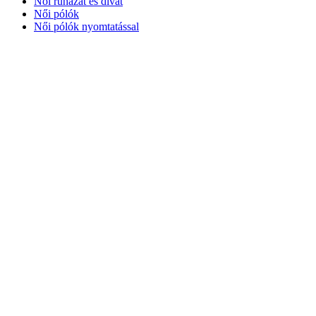
Női ruházat és divat
Női pólók
Női pólók nyomtatással