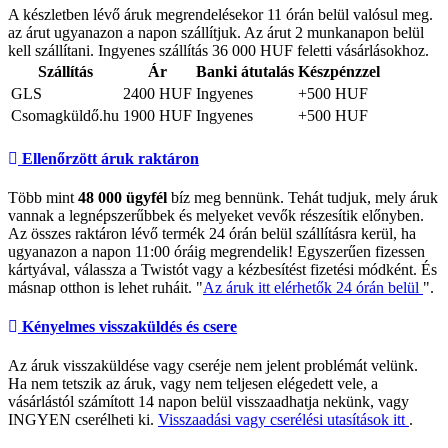
A készletben lévő áruk megrendelésekor 11 órán belül valósul meg.
az árut ugyanazon a napon szállítjuk. Az árut 2 munkanapon belül
kell szállítani. Ingyenes szállítás 36 000 HUF feletti vásárlásokhoz.
Szállítás
Ár
Banki átutalás
Készpénzzel
GLS
2400 HUF
Ingyenes
+500 HUF
Csomagküldő.hu
1900 HUF
Ingyenes
+500 HUF
Ellenőrzött áruk raktáron
Több mint
48 000 ügyfél
bíz meg bennünk. Tehát tudjuk, mely áruk
vannak a legnépszerűbbek és melyeket vevők részesítik előnyben.
Az összes raktáron lévő termék 24 órán belül szállításra kerül, ha
ugyanazon a napon 11:00 óráig megrendelik! Egyszerűen fizessen
kártyával, válassza a Twistót vagy a kézbesítést fizetési módként. És
másnap otthon is lehet ruháit. "
Az áruk itt elérhetők 24 órán belül
".
Kényelmes visszaküldés és csere
Az áruk visszaküldése vagy cseréje nem jelent problémát velünk.
Ha nem tetszik az áruk, vagy nem teljesen elégedett vele, a
vásárlástól számított 14 napon belül visszaadhatja nekünk, vagy
INGYEN cserélheti ki.
Visszaadási vagy cserélési utasítások itt
.