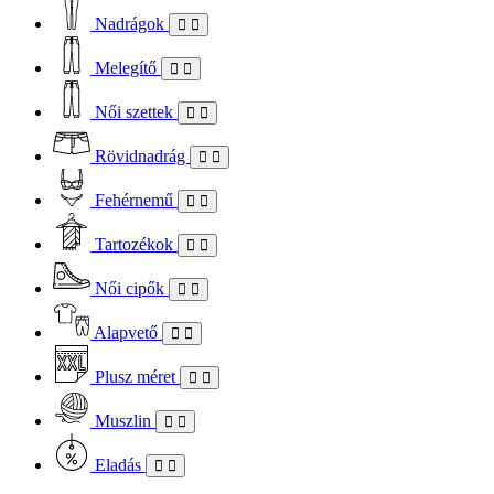
Nadrágok
Melegítő
Női szettek
Rövidnadrág
Fehérnemű
Tartozékok
Női cipők
Alapvető
Plusz méret
Muszlin
Eladás