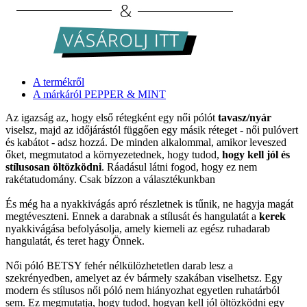
A termékről
A márkáról PEPPER & MINT
Az igazság az, hogy első rétegként egy női pólót
tavasz/nyár
viselsz, majd az időjárástól függően egy másik réteget - női pulóvert
és kabátot - adsz hozzá. De minden alkalommal, amikor leveszed
őket, megmutatod a környezetednek, hogy tudod,
hogy kell jól és
stílusosan öltözködni
. Ráadásul látni fogod, hogy ez nem
rakétatudomány. Csak bízzon a választékunkban
És még ha a nyakkivágás apró részletnek is tűnik, ne hagyja magát
megtéveszteni. Ennek a darabnak a stílusát és hangulatát a
kerek
nyakkivágása befolyásolja, amely kiemeli az egész ruhadarab
hangulatát, és teret hagy Önnek.
Női póló BETSY fehér nélkülözhetetlen darab lesz a
szekrényedben, amelyet az év bármely szakában viselhetsz. Egy
modern és stílusos női póló nem hiányozhat egyetlen ruhatárból
sem. Ez megmutatja, hogy tudod, hogyan kell jól öltözködni egy