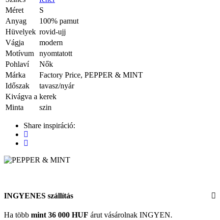
Méret
S
Anyag
100% pamut
Hüvelyek
rovid-ujj
Vágja
modern
Motívum
nyomtatott
Pohlaví
Nők
Márka
Factory Price, PEPPER & MINT
Időszak
tavasz/nyár
Kivágva a
kerek
Minta
szin
Share inspiráció:
INGYENES szállítás
Ha több
mint 36 000 HUF
árut vásárolnak INGYEN.