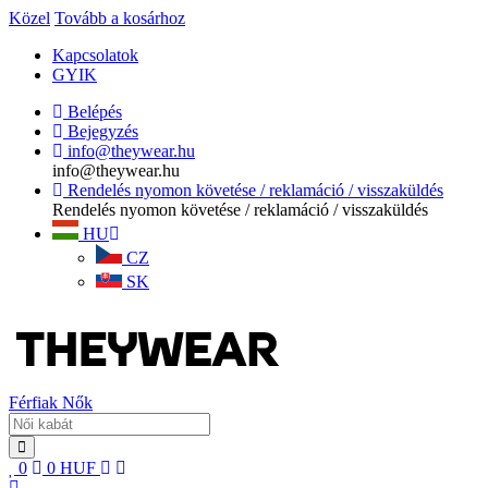
Közel
Tovább a kosárhoz
Kapcsolatok
GYIK
Belépés
Bejegyzés
info@theywear.hu
info@theywear.hu
Rendelés nyomon követése / reklamáció / visszaküldés
Rendelés nyomon követése / reklamáció / visszaküldés
HU
CZ
SK
Férfiak
Nők
0
0
HUF