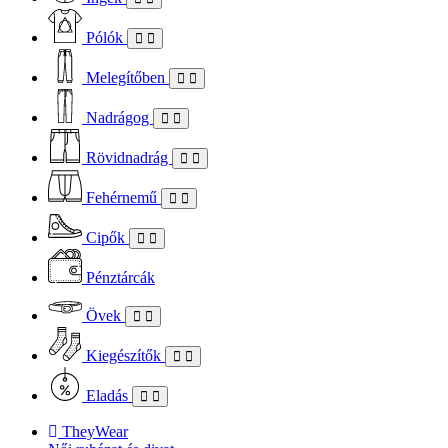
Pólók
Melegítőben
Nadrágog
Rövidnadrág
Fehérnemű
Cipők
Pénztárcák
Övek
Kiegészítők
Eladás
TheyWear