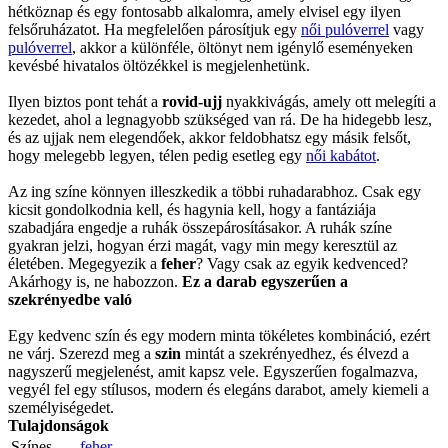
hétköznap és egy fontosabb alkalomra, amely elvisel egy ilyen
felsőruházatot. Ha megfelelően párosítjuk egy
női pulóverrel
vagy
pulóverrel
, akkor a különféle, öltönyt nem igénylő eseményeken
kevésbé hivatalos öltözékkel is megjelenhetünk.
Ilyen biztos pont tehát a
rovid-ujj
nyakkivágás, amely ott melegíti a
kezedet, ahol a legnagyobb szükséged van rá. De ha hidegebb lesz,
és az ujjak nem elegendőek, akkor feldobhatsz egy másik felsőt,
hogy melegebb legyen, télen pedig esetleg egy
női kabátot
.
Az ing színe könnyen illeszkedik a többi ruhadarabhoz. Csak egy
kicsit gondolkodnia kell, és hagynia kell, hogy a fantáziája
szabadjára engedje a ruhák összepárosításakor. A ruhák színe
gyakran jelzi, hogyan érzi magát, vagy min megy keresztül az
életében. Megegyezik a
feher
? Vagy csak az egyik kedvenced?
Akárhogy is, ne habozzon.
Ez a darab egyszerűen a
szekrényedbe való
Egy kedvenc szín és egy modern minta tökéletes kombináció, ezért
ne várj. Szerezd meg a
szin
mintát a szekrényedhez, és élvezd a
nagyszerű megjelenést, amit kapsz vele. Egyszerűen fogalmazva,
vegyél fel egy stílusos, modern és elegáns darabot, amely kiemeli a
személyiségedet.
Tulajdonságok
Színes
feher