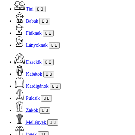
Tini
Babák
Fiúknak
Lányoknak
Dzsekik
Kabátok
Kardigánok
Pulcsik
Zakók
Mellények
Ingek