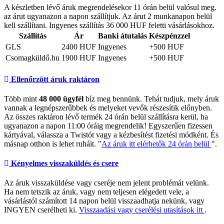
A készletben lévő áruk megrendelésekor 11 órán belül valósul meg.
az árut ugyanazon a napon szállítjuk. Az árut 2 munkanapon belül
kell szállítani. Ingyenes szállítás 36 000 HUF feletti vásárlásokhoz.
Szállítás
Ár
Banki átutalás
Készpénzzel
GLS
2400 HUF
Ingyenes
+500 HUF
Csomagküldő.hu
1900 HUF
Ingyenes
+500 HUF
Ellenőrzött áruk raktáron
Több mint
48 000 ügyfél
bíz meg bennünk. Tehát tudjuk, mely áruk
vannak a legnépszerűbbek és melyeket vevők részesítik előnyben.
Az összes raktáron lévő termék 24 órán belül szállításra kerül, ha
ugyanazon a napon 11:00 óráig megrendelik! Egyszerűen fizessen
kártyával, válassza a Twistót vagy a kézbesítést fizetési módként. És
másnap otthon is lehet ruháit. "
Az áruk itt elérhetők 24 órán belül
".
Kényelmes visszaküldés és csere
Az áruk visszaküldése vagy cseréje nem jelent problémát velünk.
Ha nem tetszik az áruk, vagy nem teljesen elégedett vele, a
vásárlástól számított 14 napon belül visszaadhatja nekünk, vagy
INGYEN cserélheti ki.
Visszaadási vagy cserélési utasítások itt
.