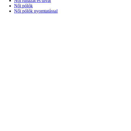
Női ruházat és divat
Női pólók
Női pólók nyomtatással