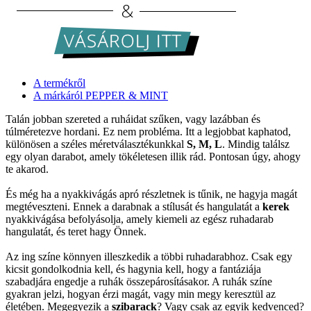
A termékről
A márkáról PEPPER & MINT
Talán jobban szereted a ruháidat szűken, vagy lazábban és
túlméretezve hordani. Ez nem probléma. Itt a legjobbat kaphatod,
különösen a széles méretválasztékunkkal
S, M, L
. Mindig találsz
egy olyan darabot, amely tökéletesen illik rád. Pontosan úgy, ahogy
te akarod.
És még ha a nyakkivágás apró részletnek is tűnik, ne hagyja magát
megtéveszteni. Ennek a darabnak a stílusát és hangulatát a
kerek
nyakkivágása befolyásolja, amely kiemeli az egész ruhadarab
hangulatát, és teret hagy Önnek.
Az ing színe könnyen illeszkedik a többi ruhadarabhoz. Csak egy
kicsit gondolkodnia kell, és hagynia kell, hogy a fantáziája
szabadjára engedje a ruhák összepárosításakor. A ruhák színe
gyakran jelzi, hogyan érzi magát, vagy min megy keresztül az
életében. Megegyezik a
szibarack
? Vagy csak az egyik kedvenced?