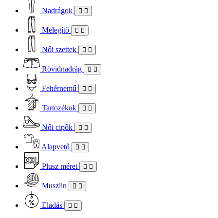
Nadrágok
Melegítő
Női szettek
Rövidnadrág
Fehérnemű
Tartozékok
Női cipők
Alapvető
Plusz méret
Muszlin
Eladás