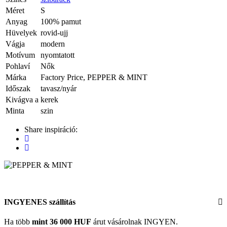
Méret
S
Anyag
100% pamut
Hüvelyek
rovid-ujj
Vágja
modern
Motívum
nyomtatott
Pohlaví
Nők
Márka
Factory Price, PEPPER & MINT
Időszak
tavasz/nyár
Kivágva a
kerek
Minta
szin
Share inspiráció:
INGYENES szállítás
Ha több
mint 36 000 HUF
árut vásárolnak INGYEN.