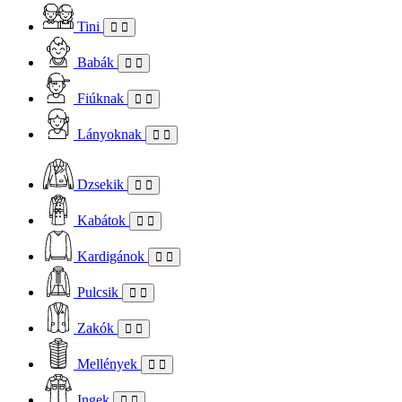
Tini
Babák
Fiúknak
Lányoknak
Dzsekik
Kabátok
Kardigánok
Pulcsik
Zakók
Mellények
Ingek