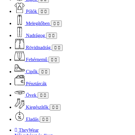
Pólók
Melegítőben
Nadrágog
Rövidnadrág
Fehérnemű
Cipők
Pénztárcák
Övek
Kiegészítők
Eladás
TheyWear