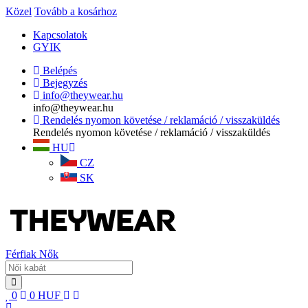
Közel
Tovább a kosárhoz
Kapcsolatok
GYIK
Belépés
Bejegyzés
info@theywear.hu
info@theywear.hu
Rendelés nyomon követése / reklamáció / visszaküldés
Rendelés nyomon követése / reklamáció / visszaküldés
HU
CZ
SK
Férfiak
Nők
0
0
HUF