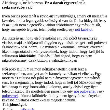
Akárhogy is, ne habozzon.
Ez a darab egyszerűen a
szekrényedbe való
Ilyen biztos pont tehát a
rovid-ujj
nyakkivágás, amely ott melegíti a
kezedet, ahol a legnagyobb szükséged van rá. De ha hidegebb lesz,
és az ujjak nem elegendőek, akkor feldobhatsz egy másik felsőt,
hogy melegebb legyen, télen pedig esetleg egy
női kabátot
.
Az igazság az, hogy első rétegként egy női pólót
tavasz/nyár
viselsz, majd az időjárástól függően egy másik réteget - női pulóvert
és kabátot - adsz hozzá. De minden alkalommal, amikor leveszed
őket, megmutatod a környezetednek, hogy tudod,
hogy kell jól és
stílusosan öltözködni
. Ráadásul látni fogod, hogy ez nem
rakétatudomány. Csak bízzon a választékunkban
Női póló BETSY salmon nélkülözhetetlen darab lesz a
szekrényedben, amelyet az év bármely szakában viselhetsz. Egy
modern és stílusos női póló nem hiányozhat egyetlen ruhatárból
sem. Ez megmutatja, hogy tudod, hogyan kell jól öltözködni egy
hétköznap és egy fontosabb alkalomra, amely elvisel egy ilyen
felsőruházatot. Ha megfelelően párosítjuk egy
női pulóverrel
vagy
pulóverrel
, akkor a különféle, öltönyt nem igénylő eseményeken
kevésbé hivatalos öltözékkel is megjelenhetünk.
Tulajdonságok
Színes
szibarack