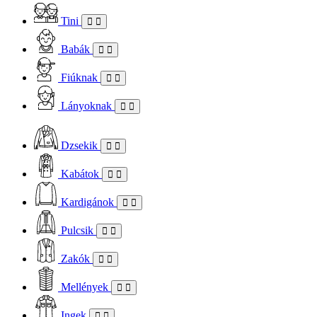
Tini
Babák
Fiúknak
Lányoknak
Dzsekik
Kabátok
Kardigánok
Pulcsik
Zakók
Mellények
Ingek