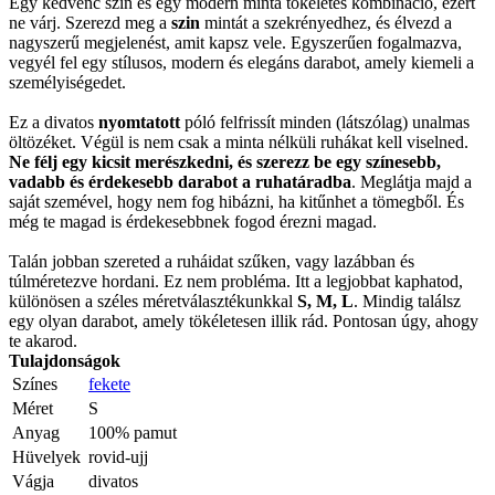
Egy kedvenc szín és egy modern minta tökéletes kombináció, ezért
ne várj. Szerezd meg a
szin
mintát a szekrényedhez, és élvezd a
nagyszerű megjelenést, amit kapsz vele. Egyszerűen fogalmazva,
vegyél fel egy stílusos, modern és elegáns darabot, amely kiemeli a
személyiségedet.
Ez a divatos
nyomtatott
póló felfrissít minden (látszólag) unalmas
öltözéket. Végül is nem csak a minta nélküli ruhákat kell viselned.
Ne félj egy kicsit merészkedni, és szerezz be egy színesebb,
vadabb és érdekesebb darabot a ruhatáradba
. Meglátja majd a
saját szemével, hogy nem fog hibázni, ha kitűnhet a tömegből. És
még te magad is érdekesebbnek fogod érezni magad.
Talán jobban szereted a ruháidat szűken, vagy lazábban és
túlméretezve hordani. Ez nem probléma. Itt a legjobbat kaphatod,
különösen a széles méretválasztékunkkal
S, M, L
. Mindig találsz
egy olyan darabot, amely tökéletesen illik rád. Pontosan úgy, ahogy
te akarod.
Tulajdonságok
Színes
fekete
Méret
S
Anyag
100% pamut
Hüvelyek
rovid-ujj
Vágja
divatos