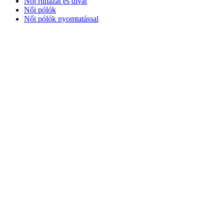
Női ruházat és divat
Női pólók
Női pólók nyomtatással