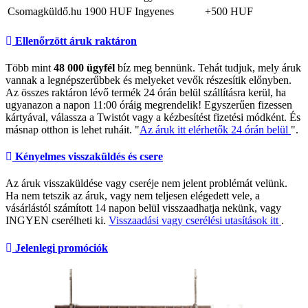
Csomagküldő.hu
1900 HUF
Ingyenes
+500 HUF
Ellenőrzött áruk raktáron
Több mint
48 000 ügyfél
bíz meg bennünk. Tehát tudjuk, mely áruk
vannak a legnépszerűbbek és melyeket vevők részesítik előnyben.
Az összes raktáron lévő termék 24 órán belül szállításra kerül, ha
ugyanazon a napon 11:00 óráig megrendelik! Egyszerűen fizessen
kártyával, válassza a Twistót vagy a kézbesítést fizetési módként. És
másnap otthon is lehet ruháit. "
Az áruk itt elérhetők 24 órán belül
".
Kényelmes visszaküldés és csere
Az áruk visszaküldése vagy cseréje nem jelent problémát velünk.
Ha nem tetszik az áruk, vagy nem teljesen elégedett vele, a
vásárlástól számított 14 napon belül visszaadhatja nekünk, vagy
INGYEN cserélheti ki.
Visszaadási vagy cserélési utasítások itt
.
Jelenlegi promóciók