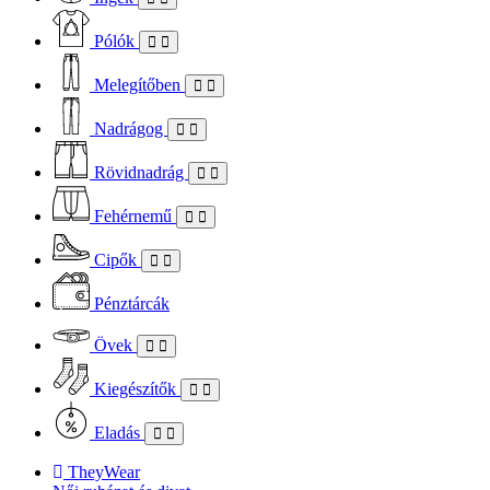
Pólók
Melegítőben
Nadrágog
Rövidnadrág
Fehérnemű
Cipők
Pénztárcák
Övek
Kiegészítők
Eladás
TheyWear