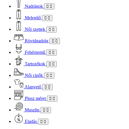
Nadrágok
Melegítő
Női szettek
Rövidnadrág
Fehérnemű
Tartozékok
Női cipők
Alapvető
Plusz méret
Muszlin
Eladás