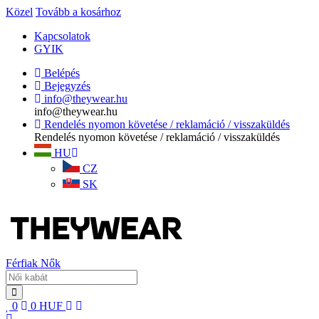
Közel
Tovább a kosárhoz
Kapcsolatok
GYIK
Belépés
Bejegyzés
info@theywear.hu
info@theywear.hu
Rendelés nyomon követése / reklamáció / visszaküldés
Rendelés nyomon követése / reklamáció / visszaküldés
HU
CZ
SK
Férfiak
Nők
0
0
HUF