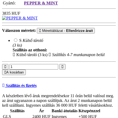
Gyártó:
PEPPER & MINT
3835
HUF
Válasszon méretet:
Mérettáblázat -
Ellenőrizze árait
S
Külső tároló
(3 ks)
Szállítás az otthoni:
Külső tároló (3 ks)
Szállítás 4-7 munkanapon belül
A kosárban
Szállítás és fizetés
A készletben lévő áruk megrendelésekor 11 órán belül valósul meg.
az árut ugyanazon a napon szállítjuk. Az árut 2 munkanapon belül
kell szállítani. Ingyenes szállítás 36 000 HUF feletti vásárlásokhoz.
Szállítás
Ár
Banki átutalás
Készpénzzel
GLS
2400 HUF
Ingyenes
+500 HUF