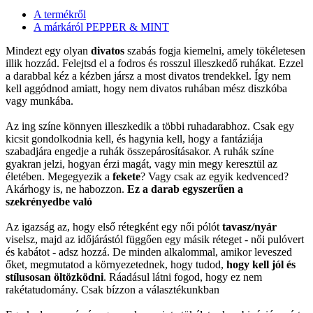
A termékről
A márkáról PEPPER & MINT
Mindezt egy olyan
divatos
szabás fogja kiemelni, amely tökéletesen
illik hozzád. Felejtsd el a fodros és rosszul illeszkedő ruhákat. Ezzel
a darabbal kéz a kézben jársz a most divatos trendekkel. Így nem
kell aggódnod amiatt, hogy nem divatos ruhában mész diszkóba
vagy munkába.
Az ing színe könnyen illeszkedik a többi ruhadarabhoz. Csak egy
kicsit gondolkodnia kell, és hagynia kell, hogy a fantáziája
szabadjára engedje a ruhák összepárosításakor. A ruhák színe
gyakran jelzi, hogyan érzi magát, vagy min megy keresztül az
életében. Megegyezik a
fekete
? Vagy csak az egyik kedvenced?
Akárhogy is, ne habozzon.
Ez a darab egyszerűen a
szekrényedbe való
Az igazság az, hogy első rétegként egy női pólót
tavasz/nyár
viselsz, majd az időjárástól függően egy másik réteget - női pulóvert
és kabátot - adsz hozzá. De minden alkalommal, amikor leveszed
őket, megmutatod a környezetednek, hogy tudod,
hogy kell jól és
stílusosan öltözködni
. Ráadásul látni fogod, hogy ez nem
rakétatudomány. Csak bízzon a választékunkban