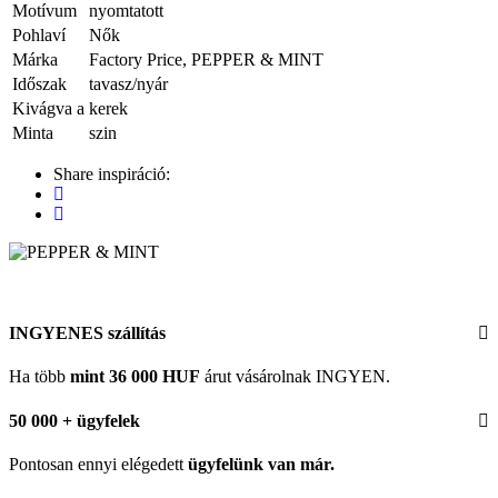
Motívum
nyomtatott
Pohlaví
Nők
Márka
Factory Price, PEPPER & MINT
Időszak
tavasz/nyár
Kivágva a
kerek
Minta
szin
Share inspiráció:
INGYENES szállítás
Ha több
mint 36 000 HUF
árut vásárolnak INGYEN.
50 000 + ügyfelek
Pontosan ennyi elégedett
ügyfelünk
van már.