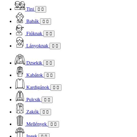
Tini
Babák
Fiúknak
Lányoknak
Dzsekik
Kabátok
Kardigánok
Pulcsik
Zakók
Mellények
Ingek