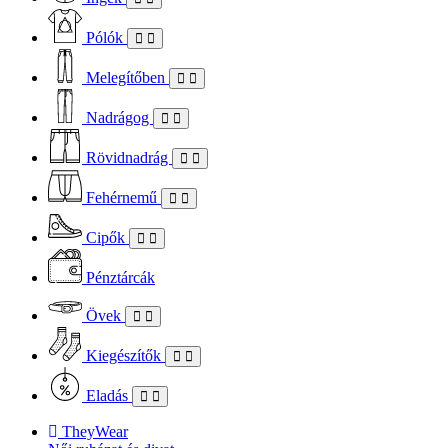
Pólók
Melegítőben
Nadrágog
Rövidnadrág
Fehérnemű
Cipők
Pénztárcák
Övek
Kiegészítők
Eladás
TheyWear