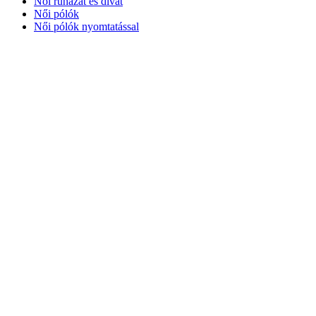
Női ruházat és divat
Női pólók
Női pólók nyomtatással