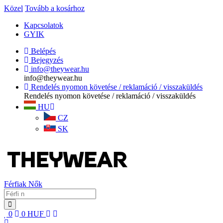
Közel
Tovább a kosárhoz
Kapcsolatok
GYIK
Belépés
Bejegyzés
info@theywear.hu
info@theywear.hu
Rendelés nyomon követése / reklamáció / visszaküldés
Rendelés nyomon követése / reklamáció / visszaküldés
HU
CZ
SK
Férfiak
Nők
0
0
HUF