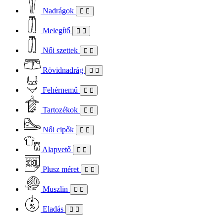
Nadrágok
Melegítő
Női szettek
Rövidnadrág
Fehérnemű
Tartozékok
Női cipők
Alapvető
Plusz méret
Muszlin
Eladás