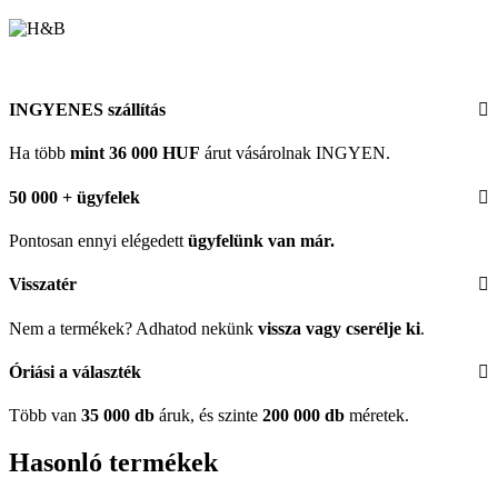
INGYENES szállítás
Ha több
mint 36 000 HUF
árut vásárolnak INGYEN.
50 000 + ügyfelek
Pontosan ennyi elégedett
ügyfelünk
van már.
Visszatér
Nem a termékek? Adhatod nekünk
vissza vagy cserélje ki
.
Óriási a választék
Több van
35 000 db
áruk, és szinte
200 000 db
méretek.
Hasonló termékek