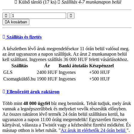
Külső tároló (17 ks)
Szállítás 4-7 munkanapon belül
A kosárban
Szállítás és fizetés
A készletben lévő áruk megrendelésekor 11 órán belül valósul meg.
az árut ugyanazon a napon szállítjuk. Az árut 2 munkanapon belül
kell szállítani. Ingyenes szállítás 36 000 HUF feletti vásárlásokhoz.
Szállítás
Ár
Banki átutalás
Készpénzzel
GLS
2400 HUF
Ingyenes
+500 HUF
Csomagküldő.hu
1900 HUF
Ingyenes
+500 HUF
Ellenőrzött áruk raktáron
Több mint
48 000 ügyfél
bíz meg bennünk. Tehát tudjuk, mely áruk
vannak a legnépszerűbbek és melyeket vevők részesítik előnyben.
Az összes raktáron lévő termék 24 órán belül szállításra kerül, ha
ugyanazon a napon 11:00 óráig megrendelik! Egyszerűen fizessen
kártyával, válassza a Twistót vagy a kézbesítést fizetési módként. És
másnap otthon is lehet ruháit. "
Az áruk itt elérhetők 24 órán belül
".