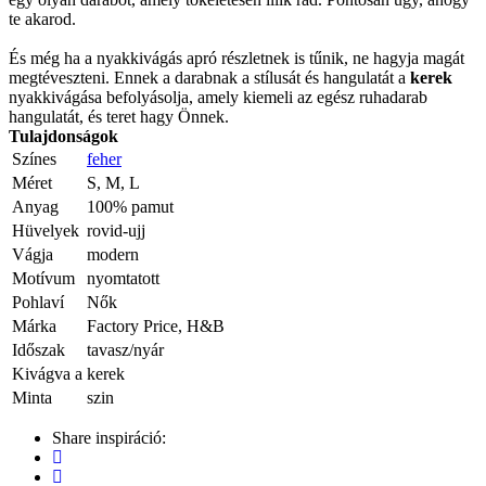
te akarod.
És még ha a nyakkivágás apró részletnek is tűnik, ne hagyja magát
megtéveszteni. Ennek a darabnak a stílusát és hangulatát a
kerek
nyakkivágása befolyásolja, amely kiemeli az egész ruhadarab
hangulatát, és teret hagy Önnek.
Tulajdonságok
Színes
feher
Méret
S, M, L
Anyag
100% pamut
Hüvelyek
rovid-ujj
Vágja
modern
Motívum
nyomtatott
Pohlaví
Nők
Márka
Factory Price, H&B
Időszak
tavasz/nyár
Kivágva a
kerek
Minta
szin
Share inspiráció: