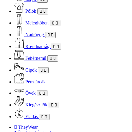
Pólók
Melegítőben
Nadrágog
Rövidnadrág
Fehérnemű
Cipők
Pénztárcák
Övek
Kiegészítők
Eladás
TheyWear