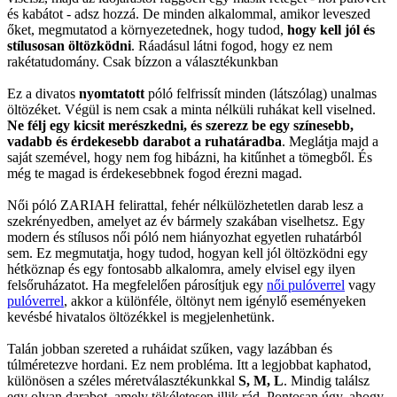
és kabátot - adsz hozzá. De minden alkalommal, amikor leveszed
őket, megmutatod a környezetednek, hogy tudod,
hogy kell jól és
stílusosan öltözködni
. Ráadásul látni fogod, hogy ez nem
rakétatudomány. Csak bízzon a választékunkban
Ez a divatos
nyomtatott
póló felfrissít minden (látszólag) unalmas
öltözéket. Végül is nem csak a minta nélküli ruhákat kell viselned.
Ne félj egy kicsit merészkedni, és szerezz be egy színesebb,
vadabb és érdekesebb darabot a ruhatáradba
. Meglátja majd a
saját szemével, hogy nem fog hibázni, ha kitűnhet a tömegből. És
még te magad is érdekesebbnek fogod érezni magad.
Női póló ZARIAH felirattal, fehér nélkülözhetetlen darab lesz a
szekrényedben, amelyet az év bármely szakában viselhetsz. Egy
modern és stílusos női póló nem hiányozhat egyetlen ruhatárból
sem. Ez megmutatja, hogy tudod, hogyan kell jól öltözködni egy
hétköznap és egy fontosabb alkalomra, amely elvisel egy ilyen
felsőruházatot. Ha megfelelően párosítjuk egy
női pulóverrel
vagy
pulóverrel
, akkor a különféle, öltönyt nem igénylő eseményeken
kevésbé hivatalos öltözékkel is megjelenhetünk.
Talán jobban szereted a ruháidat szűken, vagy lazábban és
túlméretezve hordani. Ez nem probléma. Itt a legjobbat kaphatod,
különösen a széles méretválasztékunkkal
S, M, L
. Mindig találsz
egy olyan darabot, amely tökéletesen illik rád. Pontosan úgy, ahogy