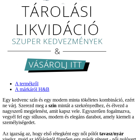
A termékről
A márkáról H&B
Egy kedvenc szín és egy modern minta tökéletes kombináció, ezért
ne várj. Szerezd meg a
szin
mintát a szekrényedhez, és élvezd a
nagyszerű megjelenést, amit kapsz vele. Egyszerűen fogalmazva,
vegyél fel egy stílusos, modern és elegáns darabot, amely kiemeli a
személyiségedet.
Az igazság az, hogy első rétegként egy női pólót
tavasz/nyár
viselsz, majd az időjárástól függően egy másik réteget - női pulóvert