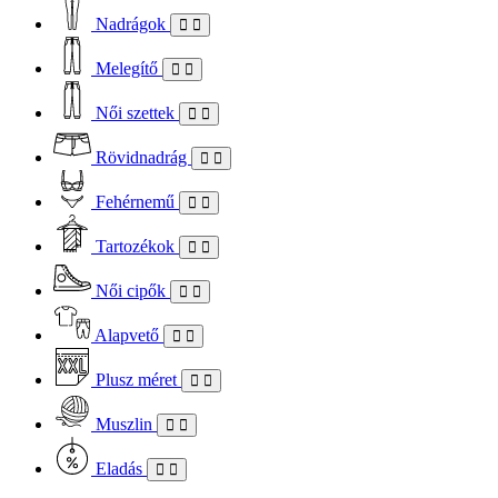
Nadrágok
Melegítő
Női szettek
Rövidnadrág
Fehérnemű
Tartozékok
Női cipők
Alapvető
Plusz méret
Muszlin
Eladás