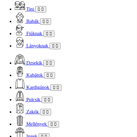
Tini
Babák
Fiúknak
Lányoknak
Dzsekik
Kabátok
Kardigánok
Pulcsik
Zakók
Mellények
Ingek