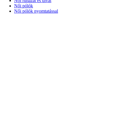
Női ruházat és divat
Női pólók
Női pólók nyomtatással