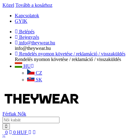
Közel
Tovább a kosárhoz
Kapcsolatok
GYIK
Belépés
Bejegyzés
info@theywear.hu
info@theywear.hu
Rendelés nyomon követése / reklamáció / visszaküldés
Rendelés nyomon követése / reklamáció / visszaküldés
HU
CZ
SK
Férfiak
Nők
0
0
HUF