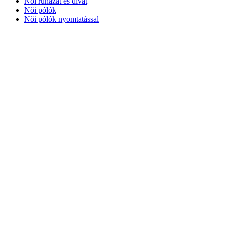
Női ruházat és divat
Női pólók
Női pólók nyomtatással