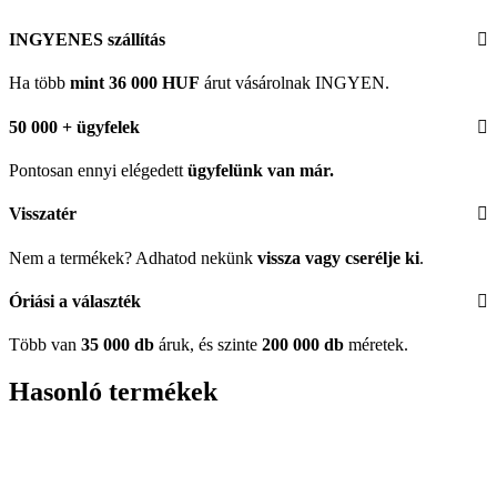
INGYENES szállítás
Ha több
mint 36 000 HUF
árut vásárolnak INGYEN.
50 000 + ügyfelek
Pontosan ennyi elégedett
ügyfelünk
van már.
Visszatér
Nem a termékek? Adhatod nekünk
vissza vagy cserélje ki
.
Óriási a választék
Több van
35 000 db
áruk, és szinte
200 000 db
méretek.
Hasonló termékek