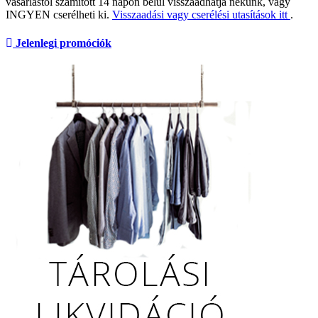
vásárlástól számított 14 napon belül visszaadhatja nekünk, vagy
INGYEN cserélheti ki.
Visszaadási vagy cserélési utasítások itt
.
Jelenlegi promóciók