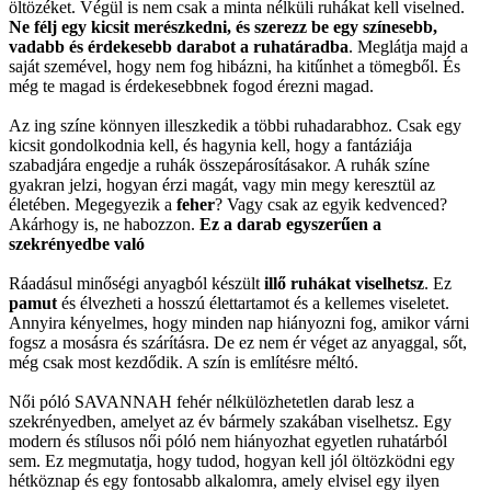
öltözéket. Végül is nem csak a minta nélküli ruhákat kell viselned.
Ne félj egy kicsit merészkedni, és szerezz be egy színesebb,
vadabb és érdekesebb darabot a ruhatáradba
. Meglátja majd a
saját szemével, hogy nem fog hibázni, ha kitűnhet a tömegből. És
még te magad is érdekesebbnek fogod érezni magad.
Az ing színe könnyen illeszkedik a többi ruhadarabhoz. Csak egy
kicsit gondolkodnia kell, és hagynia kell, hogy a fantáziája
szabadjára engedje a ruhák összepárosításakor. A ruhák színe
gyakran jelzi, hogyan érzi magát, vagy min megy keresztül az
életében. Megegyezik a
feher
? Vagy csak az egyik kedvenced?
Akárhogy is, ne habozzon.
Ez a darab egyszerűen a
szekrényedbe való
Ráadásul minőségi anyagból készült
illő ruhákat viselhetsz
. Ez
pamut
és élvezheti a hosszú élettartamot és a kellemes viseletet.
Annyira kényelmes, hogy minden nap hiányozni fog, amikor várni
fogsz a mosásra és szárításra. De ez nem ér véget az anyaggal, sőt,
még csak most kezdődik. A szín is említésre méltó.
Női póló SAVANNAH fehér nélkülözhetetlen darab lesz a
szekrényedben, amelyet az év bármely szakában viselhetsz. Egy
modern és stílusos női póló nem hiányozhat egyetlen ruhatárból
sem. Ez megmutatja, hogy tudod, hogyan kell jól öltözködni egy
hétköznap és egy fontosabb alkalomra, amely elvisel egy ilyen