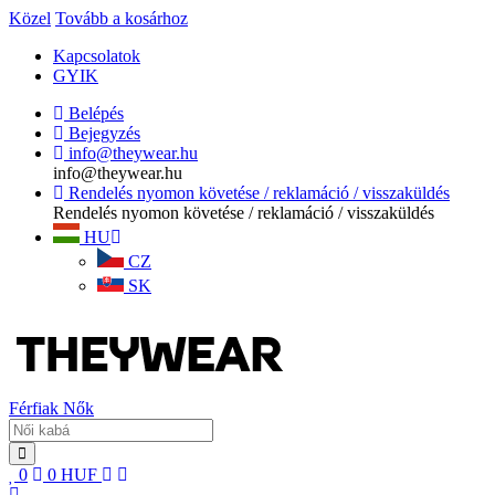
Közel
Tovább a kosárhoz
Kapcsolatok
GYIK
Belépés
Bejegyzés
info@theywear.hu
info@theywear.hu
Rendelés nyomon követése / reklamáció / visszaküldés
Rendelés nyomon követése / reklamáció / visszaküldés
HU
CZ
SK
Férfiak
Nők
0
0
HUF