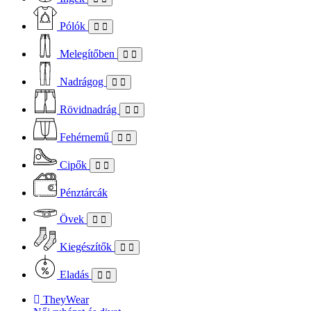
Pólók
Melegítőben
Nadrágog
Rövidnadrág
Fehérnemű
Cipők
Pénztárcák
Övek
Kiegészítők
Eladás
TheyWear