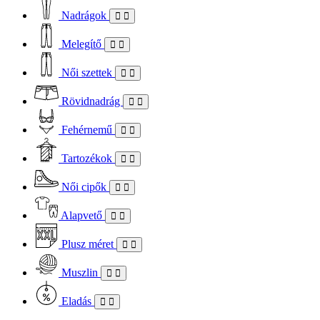
Nadrágok
Melegítő
Női szettek
Rövidnadrág
Fehérnemű
Tartozékok
Női cipők
Alapvető
Plusz méret
Muszlin
Eladás