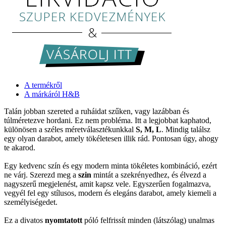
A termékről
A márkáról H&B
Talán jobban szereted a ruháidat szűken, vagy lazábban és
túlméretezve hordani. Ez nem probléma. Itt a legjobbat kaphatod,
különösen a széles méretválasztékunkkal
S, M, L
. Mindig találsz
egy olyan darabot, amely tökéletesen illik rád. Pontosan úgy, ahogy
te akarod.
Egy kedvenc szín és egy modern minta tökéletes kombináció, ezért
ne várj. Szerezd meg a
szin
mintát a szekrényedhez, és élvezd a
nagyszerű megjelenést, amit kapsz vele. Egyszerűen fogalmazva,
vegyél fel egy stílusos, modern és elegáns darabot, amely kiemeli a
személyiségedet.
Ez a divatos
nyomtatott
póló felfrissít minden (látszólag) unalmas