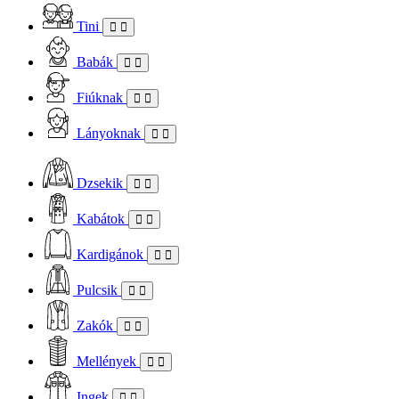
Tini
Babák
Fiúknak
Lányoknak
Dzsekik
Kabátok
Kardigánok
Pulcsik
Zakók
Mellények
Ingek