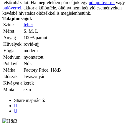
felsőruházatot. Ha megfelelően párosítjuk egy
női pulóverrel
vagy
pulóverrel
, akkor a különféle, öltönyt nem igénylő eseményeken
kevésbé hivatalos öltözékkel is megjelenhetünk.
Tulajdonságok
Színes
feher
Méret
S, M, L
Anyag
100% pamut
Hüvelyek
rovid-ujj
Vágja
modern
Motívum
nyomtatott
Pohlaví
Nők
Márka
Factory Price, H&B
Időszak
tavasz/nyár
Kivágva a
kerek
Minta
szin
Share inspiráció: