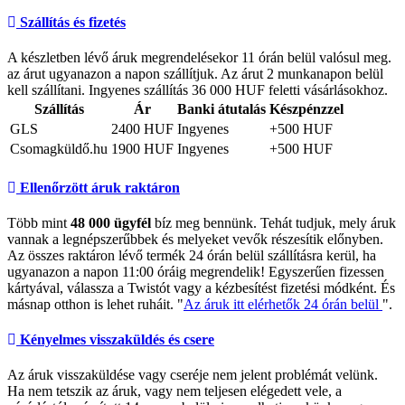
Szállítás és fizetés
A készletben lévő áruk megrendelésekor 11 órán belül valósul meg.
az árut ugyanazon a napon szállítjuk. Az árut 2 munkanapon belül
kell szállítani. Ingyenes szállítás 36 000 HUF feletti vásárlásokhoz.
Szállítás
Ár
Banki átutalás
Készpénzzel
GLS
2400 HUF
Ingyenes
+500 HUF
Csomagküldő.hu
1900 HUF
Ingyenes
+500 HUF
Ellenőrzött áruk raktáron
Több mint
48 000 ügyfél
bíz meg bennünk. Tehát tudjuk, mely áruk
vannak a legnépszerűbbek és melyeket vevők részesítik előnyben.
Az összes raktáron lévő termék 24 órán belül szállításra kerül, ha
ugyanazon a napon 11:00 óráig megrendelik! Egyszerűen fizessen
kártyával, válassza a Twistót vagy a kézbesítést fizetési módként. És
másnap otthon is lehet ruháit. "
Az áruk itt elérhetők 24 órán belül
".
Kényelmes visszaküldés és csere
Az áruk visszaküldése vagy cseréje nem jelent problémát velünk.
Ha nem tetszik az áruk, vagy nem teljesen elégedett vele, a