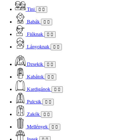
Tini
Babák
Fiúknak
Lányoknak
Dzsekik
Kabátok
Kardigánok
Pulcsik
Zakók
Mellények
Ingek