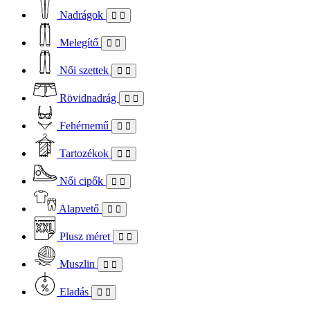
Nadrágok
Melegítő
Női szettek
Rövidnadrág
Fehérnemű
Tartozékok
Női cipők
Alapvető
Plusz méret
Muszlin
Eladás