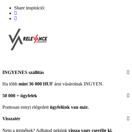
Share inspiráció:
INGYENES szállítás
Ha több
mint 36 000 HUF
árut vásárolnak INGYEN.
50 000 + ügyfelek
Pontosan ennyi elégedett
ügyfelünk
van már.
Visszatér
Nem a termékek? Adhatod nekünk
vissza vagy cserélje ki
.