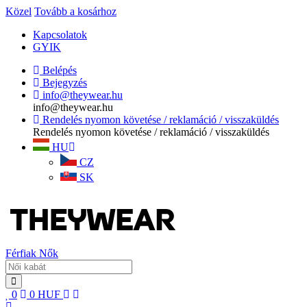
Közel
Tovább a kosárhoz
Kapcsolatok
GYIK
Belépés
Bejegyzés
info@theywear.hu
info@theywear.hu
Rendelés nyomon követése / reklamáció / visszaküldés
Rendelés nyomon követése / reklamáció / visszaküldés
HU
CZ
SK
Férfiak
Nők
0
0
HUF