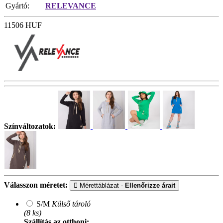
Gyártó:
RELEVANCE
11506
HUF
Színváltozatok:
Válasszon méretet:
Mérettáblázat -
Ellenőrizze árait
S/M
Külső tároló
(8 ks)
Szállítás az otthoni: