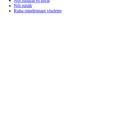
Női ruházat és divat
Női ruhák
Ruha mindennapi viseletre