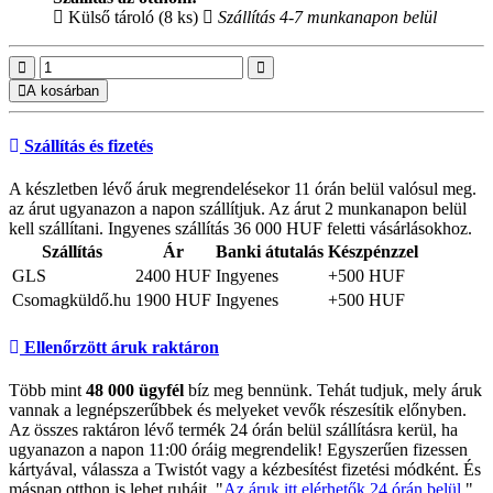
Külső tároló (8 ks)
Szállítás 4-7 munkanapon belül
A kosárban
Szállítás és fizetés
A készletben lévő áruk megrendelésekor 11 órán belül valósul meg.
az árut ugyanazon a napon szállítjuk. Az árut 2 munkanapon belül
kell szállítani. Ingyenes szállítás 36 000 HUF feletti vásárlásokhoz.
Szállítás
Ár
Banki átutalás
Készpénzzel
GLS
2400 HUF
Ingyenes
+500 HUF
Csomagküldő.hu
1900 HUF
Ingyenes
+500 HUF
Ellenőrzött áruk raktáron
Több mint
48 000 ügyfél
bíz meg bennünk. Tehát tudjuk, mely áruk
vannak a legnépszerűbbek és melyeket vevők részesítik előnyben.
Az összes raktáron lévő termék 24 órán belül szállításra kerül, ha
ugyanazon a napon 11:00 óráig megrendelik! Egyszerűen fizessen
kártyával, válassza a Twistót vagy a kézbesítést fizetési módként. És
másnap otthon is lehet ruháit. "
Az áruk itt elérhetők 24 órán belül
".