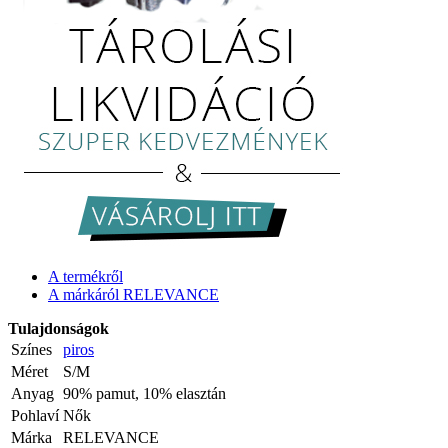
A termékről
A márkáról RELEVANCE
Tulajdonságok
Színes
piros
Méret
S/M
Anyag
90% pamut, 10% elasztán
Pohlaví
Nők
Márka
RELEVANCE