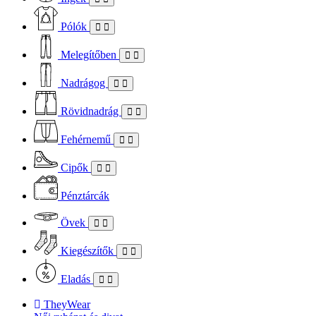
Pólók
Melegítőben
Nadrágog
Rövidnadrág
Fehérnemű
Cipők
Pénztárcák
Övek
Kiegészítők
Eladás
TheyWear