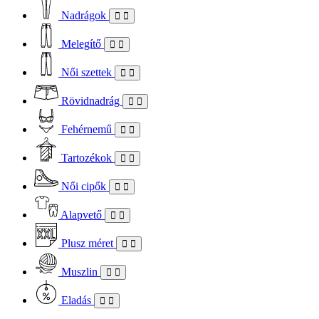
Nadrágok
Melegítő
Női szettek
Rövidnadrág
Fehérnemű
Tartozékok
Női cipők
Alapvető
Plusz méret
Muszlin
Eladás