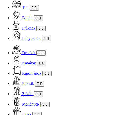
Tini
Babák
Fiúknak
Lányoknak
Dzsekik
Kabátok
Kardigánok
Pulcsik
Zakók
Mellények
Ingek