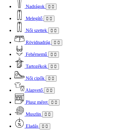
Nadrágok
Melegítő
Női szettek
Rövidnadrág
Fehérnemű
Tartozékok
Női cipők
Alapvető
Plusz méret
Muszlin
Eladás