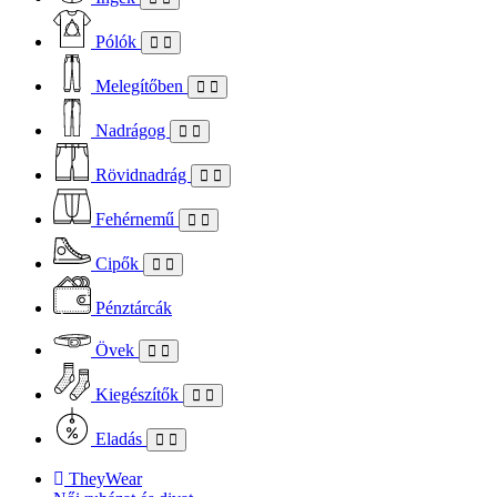
Pólók
Melegítőben
Nadrágog
Rövidnadrág
Fehérnemű
Cipők
Pénztárcák
Övek
Kiegészítők
Eladás
TheyWear