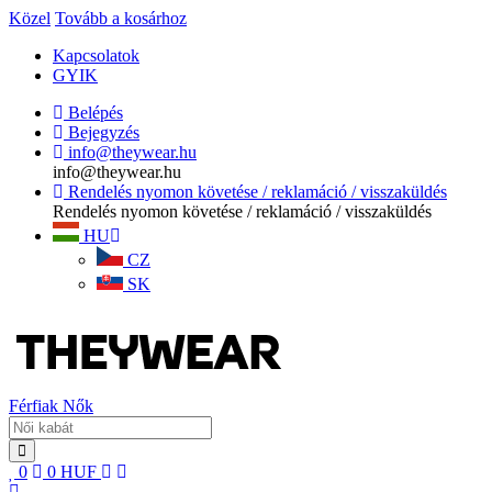
Közel
Tovább a kosárhoz
Kapcsolatok
GYIK
Belépés
Bejegyzés
info@theywear.hu
info@theywear.hu
Rendelés nyomon követése / reklamáció / visszaküldés
Rendelés nyomon követése / reklamáció / visszaküldés
HU
CZ
SK
Férfiak
Nők
0
0
HUF