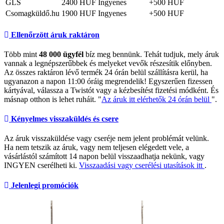
GLS
2400 HUF
Ingyenes
+500 HUF
Csomagküldő.hu
1900 HUF
Ingyenes
+500 HUF
Ellenőrzött áruk raktáron
Több mint
48 000 ügyfél
bíz meg bennünk. Tehát tudjuk, mely áruk
vannak a legnépszerűbbek és melyeket vevők részesítik előnyben.
Az összes raktáron lévő termék 24 órán belül szállításra kerül, ha
ugyanazon a napon 11:00 óráig megrendelik! Egyszerűen fizessen
kártyával, válassza a Twistót vagy a kézbesítést fizetési módként. És
másnap otthon is lehet ruháit. "
Az áruk itt elérhetők 24 órán belül
".
Kényelmes visszaküldés és csere
Az áruk visszaküldése vagy cseréje nem jelent problémát velünk.
Ha nem tetszik az áruk, vagy nem teljesen elégedett vele, a
vásárlástól számított 14 napon belül visszaadhatja nekünk, vagy
INGYEN cserélheti ki.
Visszaadási vagy cserélési utasítások itt
.
Jelenlegi promóciók