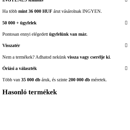
Ha több
mint 36 000 HUF
árut vásárolnak INGYEN.
50 000 + ügyfelek
Pontosan ennyi elégedett
ügyfelünk
van már.
Visszatér
Nem a termékek? Adhatod nekünk
vissza vagy cserélje ki
.
Óriási a választék
Több van
35 000 db
áruk, és szinte
200 000 db
méretek.
Hasonló termékek