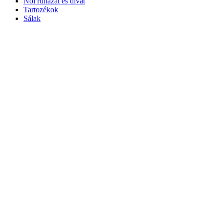
Női ruházat és divat
Tartozékok
Sálak