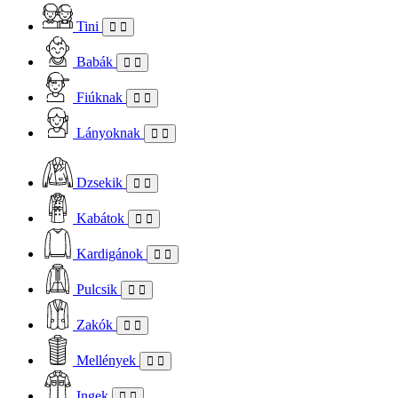
Tini
Babák
Fiúknak
Lányoknak
Dzsekik
Kabátok
Kardigánok
Pulcsik
Zakók
Mellények
Ingek