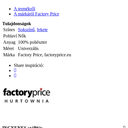
A termékről
A márkáról Factory Price
Tulajdonságok
Színes
Sokszínű
,
fekete
Pohlaví
Nők
Anyag
100% poliészter
Méret
Univerzális
Márka
Factory Price, factoryprice.eu
Share inspiráció:
INGYENES szállítás