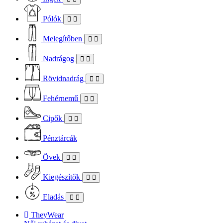
Pólók
Melegítőben
Nadrágog
Rövidnadrág
Fehérnemű
Cipők
Pénztárcák
Övek
Kiegészítők
Eladás
TheyWear