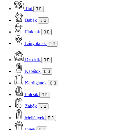
Tini
Babák
Fiúknak
Lányoknak
Dzsekik
Kabátok
Kardigánok
Pulcsik
Zakók
Mellények
Ingek