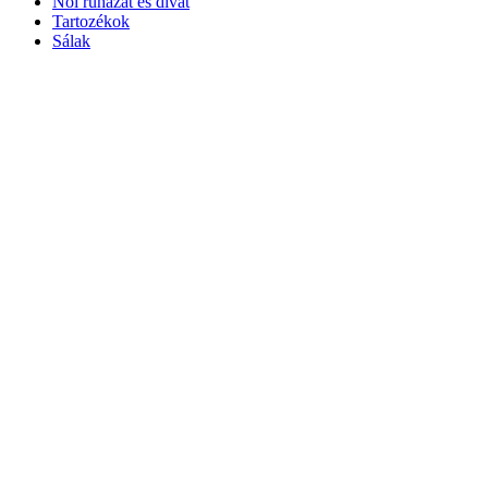
Női ruházat és divat
Tartozékok
Sálak