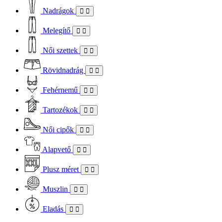
Nadrágok
Melegítő
Női szettek
Rövidnadrág
Fehérnemű
Tartozékok
Női cipők
Alapvető
Plusz méret
Muszlin
Eladás