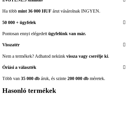
Ha több
mint 36 000 HUF
árut vásárolnak INGYEN.
50 000 + ügyfelek
Pontosan ennyi elégedett
ügyfelünk
van már.
Visszatér
Nem a termékek? Adhatod nekünk
vissza vagy cserélje ki
.
Óriási a választék
Több van
35 000 db
áruk, és szinte
200 000 db
méretek.
Hasonló termékek