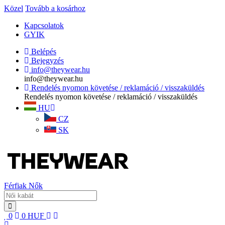
Közel
Tovább a kosárhoz
Kapcsolatok
GYIK
Belépés
Bejegyzés
info@theywear.hu
info@theywear.hu
Rendelés nyomon követése / reklamáció / visszaküldés
Rendelés nyomon követése / reklamáció / visszaküldés
HU
CZ
SK
Férfiak
Nők
0
0
HUF