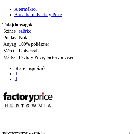
A termékről
A márkáról Factory Price
Tulajdonságok
Színes
szürke
Pohlaví
Nők
Anyag
100% poliészter
Méret
Univerzális
Márka
Factory Price, factoryprice.eu
Share inspiráció:
INGYENES szállítás