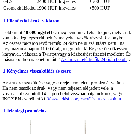
GLS
2400 HUF
Ingyenes
+500 HUF
Csomagküldő.hu
1900 HUF
Ingyenes
+500 HUF
Ellenőrzött áruk raktáron
Több mint
48 000 ügyfél
bíz meg bennünk. Tehát tudjuk, mely áruk
vannak a legnépszerűbbek és melyeket vevők részesítik előnyben.
Az összes raktáron lévő termék 24 órán belül szállításra kerül, ha
ugyanazon a napon 11:00 óráig megrendelik! Egyszerűen fizessen
kártyával, válassza a Twistót vagy a kézbesítést fizetési módként. És
másnap otthon is lehet ruháit. "
Az áruk itt elérhetők 24 órán belül
".
Kényelmes visszaküldés és csere
Az áruk visszaküldése vagy cseréje nem jelent problémát velünk.
Ha nem tetszik az áruk, vagy nem teljesen elégedett vele, a
vásárlástól számított 14 napon belül visszaadhatja nekünk, vagy
INGYEN cserélheti ki.
Visszaadási vagy cserélési utasítások itt
.
Jelenlegi promóciók