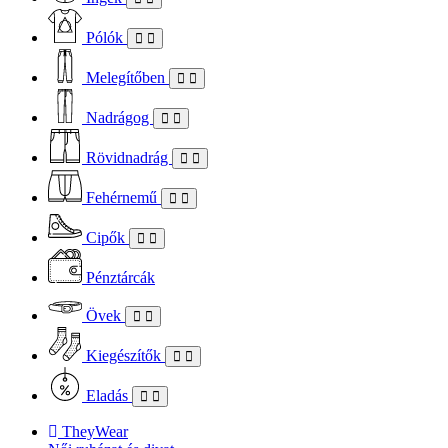
Pólók
Melegítőben
Nadrágog
Rövidnadrág
Fehérnemű
Cipők
Pénztárcák
Övek
Kiegészítők
Eladás
TheyWear