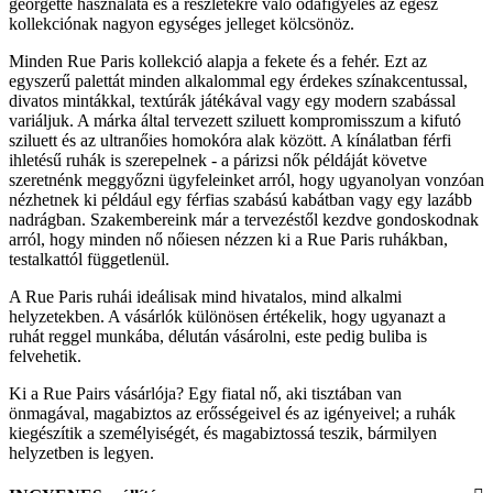
georgette használata és a részletekre való odafigyelés az egész
kollekciónak nagyon egységes jelleget kölcsönöz.
Minden Rue Paris kollekció alapja a fekete és a fehér. Ezt az
egyszerű palettát minden alkalommal egy érdekes színakcentussal,
divatos mintákkal, textúrák játékával vagy egy modern szabással
variáljuk. A márka által tervezett sziluett kompromisszum a kifutó
sziluett és az ultranőies homokóra alak között. A kínálatban férfi
ihletésű ruhák is szerepelnek - a párizsi nők példáját követve
szeretnénk meggyőzni ügyfeleinket arról, hogy ugyanolyan vonzóan
nézhetnek ki például egy férfias szabású kabátban vagy egy lazább
nadrágban. Szakembereink már a tervezéstől kezdve gondoskodnak
arról, hogy minden nő nőiesen nézzen ki a Rue Paris ruhákban,
testalkattól függetlenül.
A Rue Paris ruhái ideálisak mind hivatalos, mind alkalmi
helyzetekben. A vásárlók különösen értékelik, hogy ugyanazt a
ruhát reggel munkába, délután vásárolni, este pedig buliba is
felvehetik.
Ki a Rue Pairs vásárlója? Egy fiatal nő, aki tisztában van
önmagával, magabiztos az erősségeivel és az igényeivel; a ruhák
kiegészítik a személyiségét, és magabiztossá teszik, bármilyen
helyzetben is legyen.