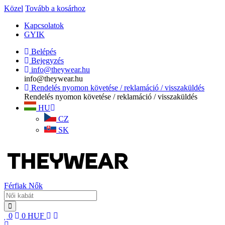
Közel
Tovább a kosárhoz
Kapcsolatok
GYIK
Belépés
Bejegyzés
info@theywear.hu
info@theywear.hu
Rendelés nyomon követése / reklamáció / visszaküldés
Rendelés nyomon követése / reklamáció / visszaküldés
HU
CZ
SK
Férfiak
Nők
0
0
HUF