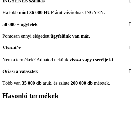
INGYENES szállítás
Ha több
mint 36 000 HUF
árut vásárolnak INGYEN.
50 000 + ügyfelek
Pontosan ennyi elégedett
ügyfelünk
van már.
Visszatér
Nem a termékek? Adhatod nekünk
vissza vagy cserélje ki
.
Óriási a választék
Több van
35 000 db
áruk, és szinte
200 000 db
méretek.
Hasonló termékek