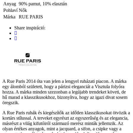
Anyag
90% pamut, 10% elasztán
Pohlaví
Nők
Márka
RUE PARIS
Share inspiráció:
A Rue Paris 2014 óta van jelen a lengyel ruházati piacon. A márka
egy álomból született, hogy a párizsi eleganciát a Visztula folyóra
hozza. A márka minden szezonban a legújabb trendeket követi, de
hű marad a klasszikusokhoz, bizonyítva, hogy az igazi divat sosem
öregszik.
A Rue Paris ruhák és kiegészítők az időtlen klasszikusokat ötvözik a
kortárs stílussal. A terveket egyrészt az egyszerűség és az elegancia,
másrészt a világ kifutóiról származó merész minták jellemzik. Az
olyan értékes anyagok, mint a jacquard, a sifon, a csipke vagy a