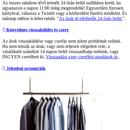
Az összes raktáron lévő termék 24 órán belül szállításra kerül, ha
ugyanazon a napon 11:00 óráig megrendelik! Egyszerűen fizessen
kártyával, válassza a Twistót vagy a kézbesítést fizetési módként. És
másnap otthon is lehet ruháit. "
Az áruk itt elérhetők 24 órán belül
".
Kényelmes visszaküldés és csere
Az áruk visszaküldése vagy cseréje nem jelent problémát velünk.
Ha nem tetszik az áruk, vagy nem teljesen elégedett vele, a
vásárlástól számított 14 napon belül visszaadhatja nekünk, vagy
INGYEN cserélheti ki.
Visszaadási vagy cserélési utasítások itt
.
Jelenlegi promóciók