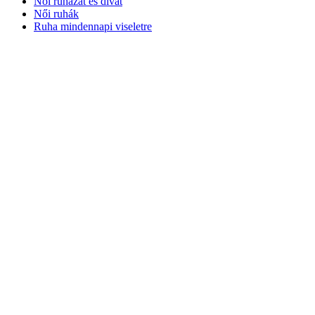
Női ruházat és divat
Női ruhák
Ruha mindennapi viseletre