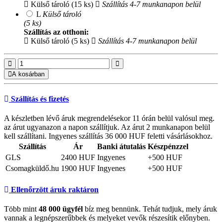
Külső tároló (15 ks)
Szállítás 4-7 munkanapon belül
L
Külső tároló
(5 ks)
Szállítás az otthoni:
Külső tároló (5 ks)
Szállítás 4-7 munkanapon belül
A kosárban
Szállítás és fizetés
A készletben lévő áruk megrendelésekor 11 órán belül valósul meg.
az árut ugyanazon a napon szállítjuk. Az árut 2 munkanapon belül
kell szállítani. Ingyenes szállítás 36 000 HUF feletti vásárlásokhoz.
Szállítás
Ár
Banki átutalás
Készpénzzel
GLS
2400 HUF
Ingyenes
+500 HUF
Csomagküldő.hu
1900 HUF
Ingyenes
+500 HUF
Ellenőrzött áruk raktáron
Több mint
48 000 ügyfél
bíz meg bennünk. Tehát tudjuk, mely áruk
vannak a legnépszerűbbek és melyeket vevők részesítik előnyben.