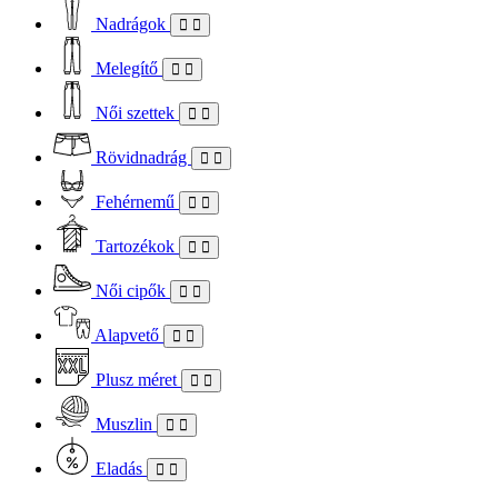
Nadrágok
Melegítő
Női szettek
Rövidnadrág
Fehérnemű
Tartozékok
Női cipők
Alapvető
Plusz méret
Muszlin
Eladás