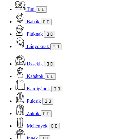
Tini
Babák
Fiúknak
Lányoknak
Dzsekik
Kabátok
Kardigánok
Pulcsik
Zakók
Mellények
Ingek