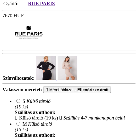
Gyártó:
RUE PARIS
7670
HUF
Színváltozatok:
Válasszon méretet:
Mérettáblázat -
Ellenőrizze árait
S
Külső tároló
(19 ks)
Szállítás az otthoni:
Külső tároló (19 ks)
Szállítás 4-7 munkanapon belül
M
Külső tároló
(15 ks)
Szállítás az otthoni: