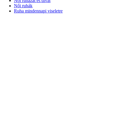
Női ruházat és divat
Női ruhák
Ruha mindennapi viseletre