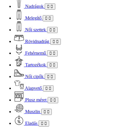
Nadrágok
Melegítő
Női szettek
Rövidnadrág
Fehérnemű
Tartozékok
Női cipők
Alapvető
Plusz méret
Muszlin
Eladás