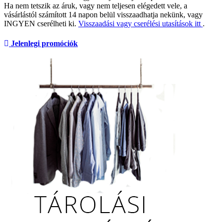
Ha nem tetszik az áruk, vagy nem teljesen elégedett vele, a
vásárlástól számított 14 napon belül visszaadhatja nekünk, vagy
INGYEN cserélheti ki.
Visszaadási vagy cserélési utasítások itt
.
Jelenlegi promóciók