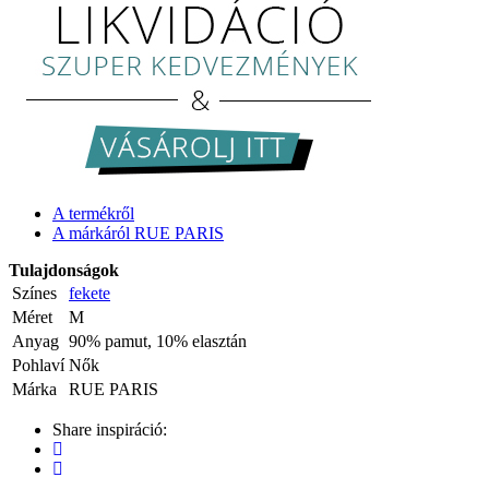
A termékről
A márkáról RUE PARIS
Tulajdonságok
Színes
fekete
Méret
M
Anyag
90% pamut, 10% elasztán
Pohlaví
Nők
Márka
RUE PARIS
Share inspiráció: