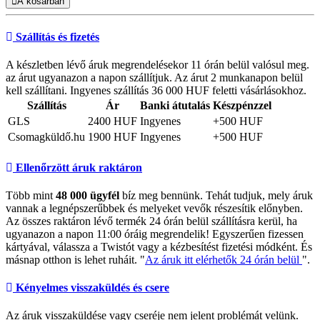
A kosárban
Szállítás és fizetés
A készletben lévő áruk megrendelésekor 11 órán belül valósul meg.
az árut ugyanazon a napon szállítjuk. Az árut 2 munkanapon belül
kell szállítani. Ingyenes szállítás 36 000 HUF feletti vásárlásokhoz.
Szállítás
Ár
Banki átutalás
Készpénzzel
GLS
2400 HUF
Ingyenes
+500 HUF
Csomagküldő.hu
1900 HUF
Ingyenes
+500 HUF
Ellenőrzött áruk raktáron
Több mint
48 000 ügyfél
bíz meg bennünk. Tehát tudjuk, mely áruk
vannak a legnépszerűbbek és melyeket vevők részesítik előnyben.
Az összes raktáron lévő termék 24 órán belül szállításra kerül, ha
ugyanazon a napon 11:00 óráig megrendelik! Egyszerűen fizessen
kártyával, válassza a Twistót vagy a kézbesítést fizetési módként. És
másnap otthon is lehet ruháit. "
Az áruk itt elérhetők 24 órán belül
".
Kényelmes visszaküldés és csere
Az áruk visszaküldése vagy cseréje nem jelent problémát velünk.