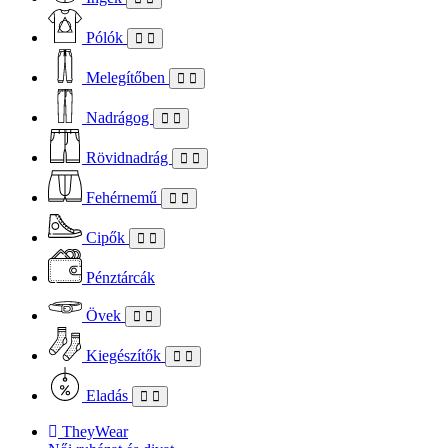
Pólók
Melegítőben
Nadrágog
Rövidnadrág
Fehérnemű
Cipők
Pénztárcák
Övek
Kiegészítők
Eladás
TheyWear