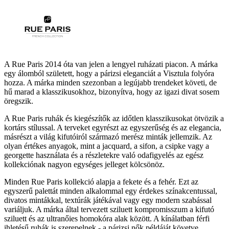
A Rue Paris 2014 óta van jelen a lengyel ruházati piacon. A márka
egy álomból született, hogy a párizsi eleganciát a Visztula folyóra
hozza. A márka minden szezonban a legújabb trendeket követi, de
hű marad a klasszikusokhoz, bizonyítva, hogy az igazi divat sosem
öregszik.
A Rue Paris ruhák és kiegészítők az időtlen klasszikusokat ötvözik a
kortárs stílussal. A terveket egyrészt az egyszerűség és az elegancia,
másrészt a világ kifutóiról származó merész minták jellemzik. Az
olyan értékes anyagok, mint a jacquard, a sifon, a csipke vagy a
georgette használata és a részletekre való odafigyelés az egész
kollekciónak nagyon egységes jelleget kölcsönöz.
Minden Rue Paris kollekció alapja a fekete és a fehér. Ezt az
egyszerű palettát minden alkalommal egy érdekes színakcentussal,
divatos mintákkal, textúrák játékával vagy egy modern szabással
variáljuk. A márka által tervezett sziluett kompromisszum a kifutó
sziluett és az ultranőies homokóra alak között. A kínálatban férfi
ihletésű ruhák is szerepelnek - a párizsi nők példáját követve