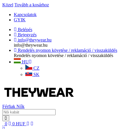
Közel
Tovább a kosárhoz
Kapcsolatok
GYIK
Belépés
Bejegyzés
info@theywear.hu
info@theywear.hu
Rendelés nyomon követése / reklamáció / visszaküldés
Rendelés nyomon követése / reklamáció / visszaküldés
HU
CZ
SK
Férfiak
Nők
0
0
HUF