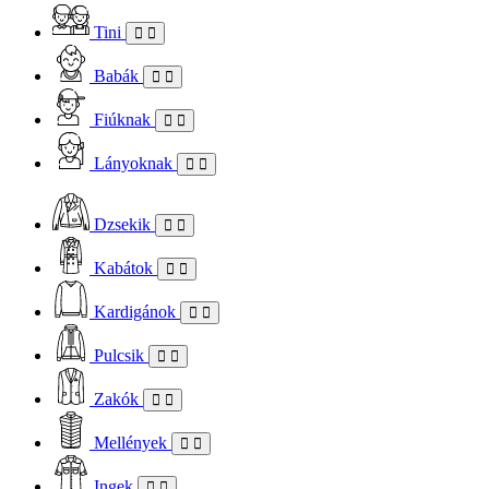
Tini
Babák
Fiúknak
Lányoknak
Dzsekik
Kabátok
Kardigánok
Pulcsik
Zakók
Mellények
Ingek