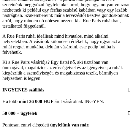
szeretnénk meggyőzni ügyfeleinket arról, hogy ugyanolyan vonzóan
nézhetnek ki például egy férfias szabású kabátban vagy egy lazább
nadrágban. Szakembereink már a tervezéstől kezdve gondoskodnak
arról, hogy minden nő nőiesen nézzen ki a Rue Paris ruhákban,
testalkattól függetlenül.
A Rue Paris ruhái ideálisak mind hivatalos, mind alkalmi
helyzetekben. A vásárlók különösen értékelik, hogy ugyanazt a
ruhát reggel munkába, délután vásárolni, este pedig buliba is
felvehetik.
Ki a Rue Pairs vásárlója? Egy fiatal nő, aki tisztában van
önmagával, magabiztos az erősségeivel és az igényeivel; a ruhák
kiegészítik a személyiségét, és magabiztossá teszik, bármilyen
helyzetben is legyen.
INGYENES szállítás
Ha több
mint 36 000 HUF
árut vásárolnak INGYEN.
50 000 + ügyfelek
Pontosan ennyi elégedett
ügyfelünk
van már.