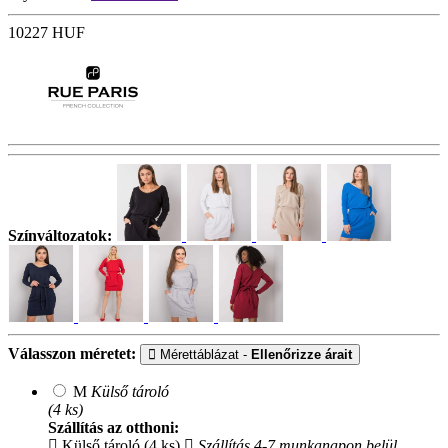
10227
HUF
Színváltozatok:
Válasszon méretet:
Mérettáblázat -
Ellenőrizze árait
M
Külső tároló
(4 ks)
Szállítás az otthoni:
Külső tároló (4 ks)
Szállítás 4-7 munkanapon belül