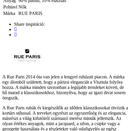
Anyag
90% pamut, 10% elasztán
Pohlaví
Nők
Márka
RUE PARIS
Share inspiráció:
A Rue Paris 2014 óta van jelen a lengyel ruházati piacon. A márka
egy álomból született, hogy a párizsi eleganciát a Visztula folyóra
hozza. A márka minden szezonban a legújabb trendeket követi, de
hű marad a klasszikusokhoz, bizonyítva, hogy az igazi divat sosem
öregszik.
A Rue Paris ruhák és kiegészítők az időtlen klasszikusokat ötvözik a
kortárs stílussal. A terveket egyrészt az egyszerűség és az elegancia,
másrészt a világ kifutóiról származó merész minták jellemzik. Az
olyan értékes anyagok, mint a jacquard, a sifon, a csipke vagy a
georgette használata és a részletekre való odafigyelés az egész