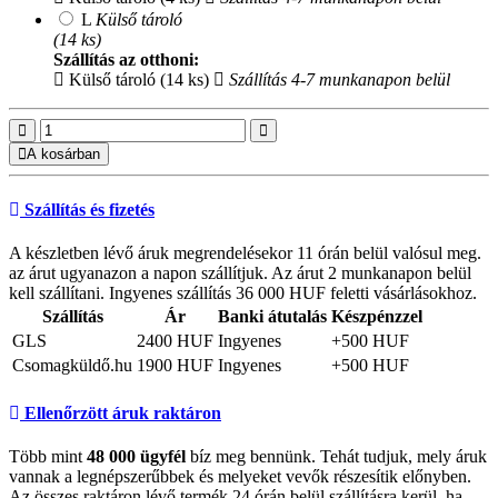
L
Külső tároló
(14 ks)
Szállítás az otthoni:
Külső tároló (14 ks)
Szállítás 4-7 munkanapon belül
A kosárban
Szállítás és fizetés
A készletben lévő áruk megrendelésekor 11 órán belül valósul meg.
az árut ugyanazon a napon szállítjuk. Az árut 2 munkanapon belül
kell szállítani. Ingyenes szállítás 36 000 HUF feletti vásárlásokhoz.
Szállítás
Ár
Banki átutalás
Készpénzzel
GLS
2400 HUF
Ingyenes
+500 HUF
Csomagküldő.hu
1900 HUF
Ingyenes
+500 HUF
Ellenőrzött áruk raktáron
Több mint
48 000 ügyfél
bíz meg bennünk. Tehát tudjuk, mely áruk
vannak a legnépszerűbbek és melyeket vevők részesítik előnyben.
Az összes raktáron lévő termék 24 órán belül szállításra kerül, ha