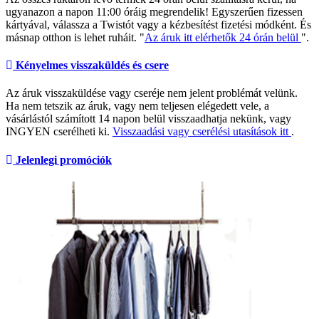
ugyanazon a napon 11:00 óráig megrendelik! Egyszerűen fizessen
kártyával, válassza a Twistót vagy a kézbesítést fizetési módként. És
másnap otthon is lehet ruháit. "
Az áruk itt elérhetők 24 órán belül
".
Kényelmes visszaküldés és csere
Az áruk visszaküldése vagy cseréje nem jelent problémát velünk.
Ha nem tetszik az áruk, vagy nem teljesen elégedett vele, a
vásárlástól számított 14 napon belül visszaadhatja nekünk, vagy
INGYEN cserélheti ki.
Visszaadási vagy cserélési utasítások itt
.
Jelenlegi promóciók