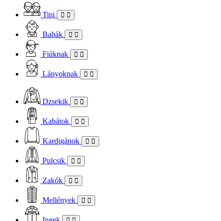
Tini
Babák
Fiúknak
Lányoknak
Dzsekik
Kabátok
Kardigánok
Pulcsik
Zakók
Mellények
Ingek