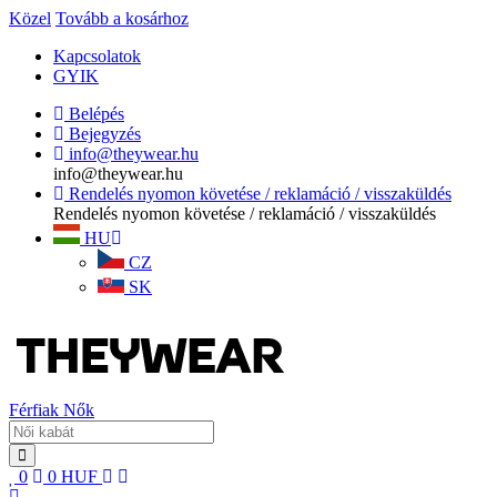
Közel
Tovább a kosárhoz
Kapcsolatok
GYIK
Belépés
Bejegyzés
info@theywear.hu
info@theywear.hu
Rendelés nyomon követése / reklamáció / visszaküldés
Rendelés nyomon követése / reklamáció / visszaküldés
HU
CZ
SK
Férfiak
Nők
0
0
HUF