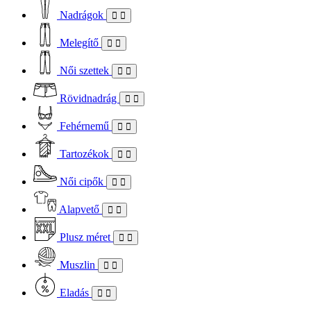
Nadrágok
Melegítő
Női szettek
Rövidnadrág
Fehérnemű
Tartozékok
Női cipők
Alapvető
Plusz méret
Muszlin
Eladás