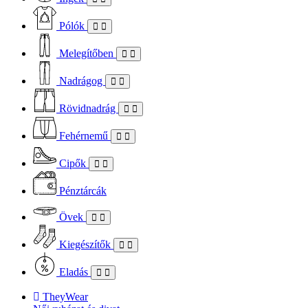
Pólók
Melegítőben
Nadrágog
Rövidnadrág
Fehérnemű
Cipők
Pénztárcák
Övek
Kiegészítők
Eladás
TheyWear