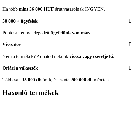
Ha több
mint 36 000 HUF
árut vásárolnak INGYEN.
50 000 + ügyfelek
Pontosan ennyi elégedett
ügyfelünk
van már.
Visszatér
Nem a termékek? Adhatod nekünk
vissza vagy cserélje ki
.
Óriási a választék
Több van
35 000 db
áruk, és szinte
200 000 db
méretek.
Hasonló termékek