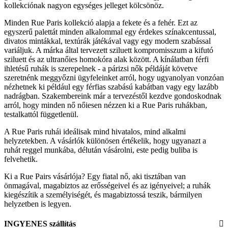
kollekciónak nagyon egységes jelleget kölcsönöz.
Minden Rue Paris kollekció alapja a fekete és a fehér. Ezt az
egyszerű palettát minden alkalommal egy érdekes színakcentussal,
divatos mintákkal, textúrák játékával vagy egy modern szabással
variáljuk. A márka által tervezett sziluett kompromisszum a kifutó
sziluett és az ultranőies homokóra alak között. A kínálatban férfi
ihletésű ruhák is szerepelnek - a párizsi nők példáját követve
szeretnénk meggyőzni ügyfeleinket arról, hogy ugyanolyan vonzóan
nézhetnek ki például egy férfias szabású kabátban vagy egy lazább
nadrágban. Szakembereink már a tervezéstől kezdve gondoskodnak
arról, hogy minden nő nőiesen nézzen ki a Rue Paris ruhákban,
testalkattól függetlenül.
A Rue Paris ruhái ideálisak mind hivatalos, mind alkalmi
helyzetekben. A vásárlók különösen értékelik, hogy ugyanazt a
ruhát reggel munkába, délután vásárolni, este pedig buliba is
felvehetik.
Ki a Rue Pairs vásárlója? Egy fiatal nő, aki tisztában van
önmagával, magabiztos az erősségeivel és az igényeivel; a ruhák
kiegészítik a személyiségét, és magabiztossá teszik, bármilyen
helyzetben is legyen.
INGYENES szállítás