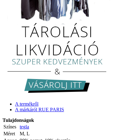
A termékről
A márkáról RUE PARIS
Tulajdonságok
Színes
tegla
Méret
M, L