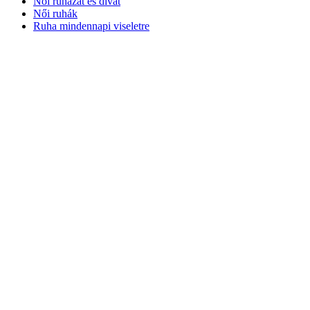
Női ruházat és divat
Női ruhák
Ruha mindennapi viseletre