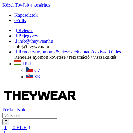
Közel
Tovább a kosárhoz
Kapcsolatok
GYIK
Belépés
Bejegyzés
info@theywear.hu
info@theywear.hu
Rendelés nyomon követése / reklamáció / visszaküldés
Rendelés nyomon követése / reklamáció / visszaküldés
HU
CZ
SK
Férfiak
Nők
0
0
HUF