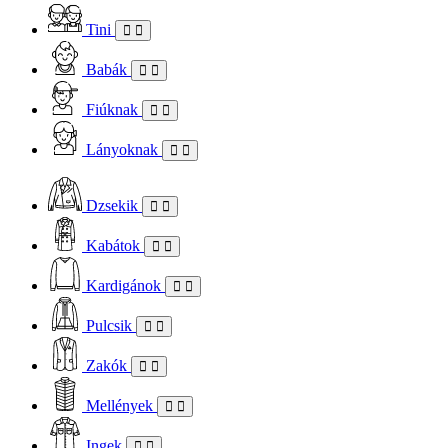
Tini
Babák
Fiúknak
Lányoknak
Dzsekik
Kabátok
Kardigánok
Pulcsik
Zakók
Mellények
Ingek