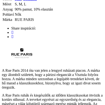
Méret
S, M, L
Anyag
90% pamut, 10% elasztán
Pohlaví
Nők
Márka
RUE PARIS
Share inspiráció:
A Rue Paris 2014 óta van jelen a lengyel ruházati piacon. A márka
egy álomból született, hogy a párizsi eleganciát a Visztula folyóra
hozza. A márka minden szezonban a legújabb trendeket követi, de
hű marad a klasszikusokhoz, bizonyítva, hogy az igazi divat sosem
öregszik.
A Rue Paris ruhák és kiegészítők az időtlen klasszikusokat ötvözik a
kortárs stílussal. A terveket egyrészt az egyszerűség és az elegancia,
másrészt a világ kifutóiról származó merész minták jellemzik. Az