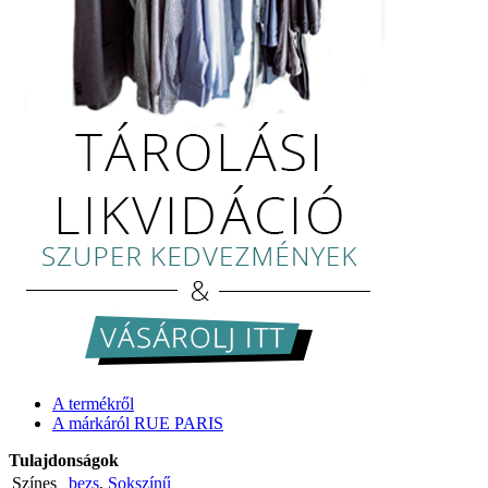
A termékről
A márkáról RUE PARIS
Tulajdonságok
Színes
bezs
,
Sokszínű