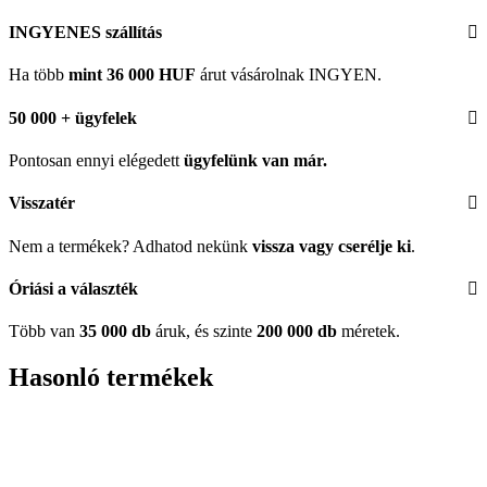
INGYENES szállítás
Ha több
mint 36 000 HUF
árut vásárolnak INGYEN.
50 000 + ügyfelek
Pontosan ennyi elégedett
ügyfelünk
van már.
Visszatér
Nem a termékek? Adhatod nekünk
vissza vagy cserélje ki
.
Óriási a választék
Több van
35 000 db
áruk, és szinte
200 000 db
méretek.
Hasonló termékek