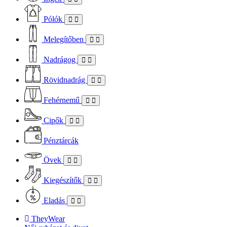
Pólók
Melegítőben
Nadrágog
Rövidnadrág
Fehérnemű
Cipők
Pénztárcák
Övek
Kiegészítők
Eladás
TheyWear