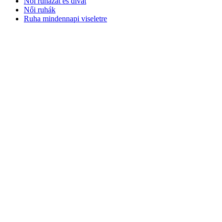
Női ruházat és divat
Női ruhák
Ruha mindennapi viseletre