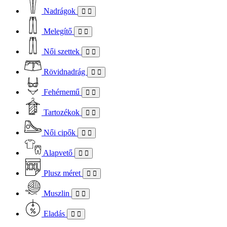
Nadrágok
Melegítő
Női szettek
Rövidnadrág
Fehérnemű
Tartozékok
Női cipők
Alapvető
Plusz méret
Muszlin
Eladás