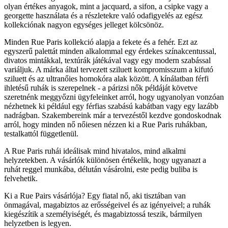
olyan értékes anyagok, mint a jacquard, a sifon, a csipke vagy a
georgette használata és a részletekre való odafigyelés az egész
kollekciónak nagyon egységes jelleget kölcsönöz.
Minden Rue Paris kollekció alapja a fekete és a fehér. Ezt az
egyszerű palettát minden alkalommal egy érdekes színakcentussal,
divatos mintákkal, textúrák játékával vagy egy modern szabással
variáljuk. A márka által tervezett sziluett kompromisszum a kifutó
sziluett és az ultranőies homokóra alak között. A kínálatban férfi
ihletésű ruhák is szerepelnek - a párizsi nők példáját követve
szeretnénk meggyőzni ügyfeleinket arról, hogy ugyanolyan vonzóan
nézhetnek ki például egy férfias szabású kabátban vagy egy lazább
nadrágban. Szakembereink már a tervezéstől kezdve gondoskodnak
arról, hogy minden nő nőiesen nézzen ki a Rue Paris ruhákban,
testalkattól függetlenül.
A Rue Paris ruhái ideálisak mind hivatalos, mind alkalmi
helyzetekben. A vásárlók különösen értékelik, hogy ugyanazt a
ruhát reggel munkába, délután vásárolni, este pedig buliba is
felvehetik.
Ki a Rue Pairs vásárlója? Egy fiatal nő, aki tisztában van
önmagával, magabiztos az erősségeivel és az igényeivel; a ruhák
kiegészítik a személyiségét, és magabiztossá teszik, bármilyen
helyzetben is legyen.