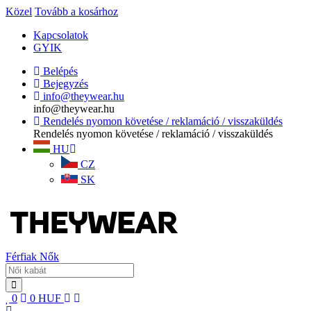
Közel
Tovább a kosárhoz
Kapcsolatok
GYIK
Belépés
Bejegyzés
info@theywear.hu
info@theywear.hu
Rendelés nyomon követése / reklamáció / visszaküldés
Rendelés nyomon követése / reklamáció / visszaküldés
HU
CZ
SK
Férfiak
Nők
0
0
HUF