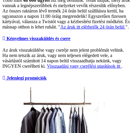
Több mint
48 000 ügyfél
bíz meg bennünk. Tehát tudjuk, mely áruk
vannak a legnépszerűbbek és melyeket vevők részesítik előnyben.
Az összes raktáron lévő termék 24 órán belül szállításra kerül, ha
ugyanazon a napon 11:00 óráig megrendelik! Egyszerűen fizessen
kártyával, válassza a Twistót vagy a kézbesítést fizetési módként. És
másnap otthon is lehet ruháit. "
Az áruk itt elérhetők 24 órán belül
".
Kényelmes visszaküldés és csere
Az áruk visszaküldése vagy cseréje nem jelent problémát velünk.
Ha nem tetszik az áruk, vagy nem teljesen elégedett vele, a
vásárlástól számított 14 napon belül visszaadhatja nekünk, vagy
INGYEN cserélheti ki.
Visszaadási vagy cserélési utasítások itt
.
Jelenlegi promóciók