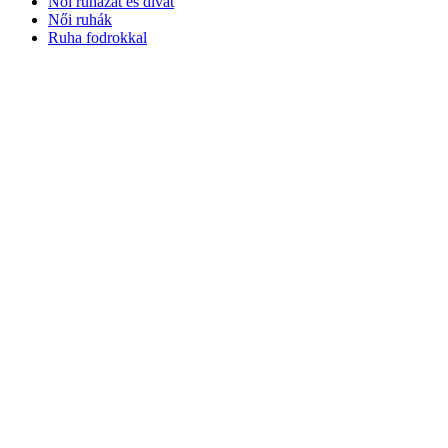
Női ruházat és divat
Női ruhák
Ruha fodrokkal