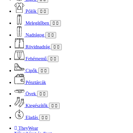
Pólók
Melegítőben
Nadrágog
Rövidnadrág
Fehérnemű
Cipők
Pénztárcák
Övek
Kiegészítők
Eladás
TheyWear