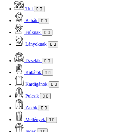
Tini
Babák
Fiúknak
Lányoknak
Dzsekik
Kabátok
Kardigánok
Pulcsik
Zakók
Mellények
Ingek