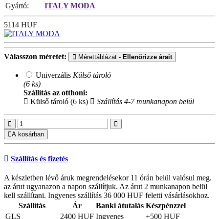
Gyártó:
ITALY MODA
5114
HUF
Válasszon méretet:
Mérettáblázat -
Ellenőrizze árait
Univerzális
Külső tároló
(6 ks)
Szállítás az otthoni:
Külső tároló (6 ks)
Szállítás 4-7 munkanapon belül
A kosárban
Szállítás és fizetés
A készletben lévő áruk megrendelésekor 11 órán belül valósul meg.
az árut ugyanazon a napon szállítjuk. Az árut 2 munkanapon belül
kell szállítani. Ingyenes szállítás 36 000 HUF feletti vásárlásokhoz.
Szállítás
Ár
Banki átutalás
Készpénzzel
GLS
2400 HUF
Ingyenes
+500 HUF