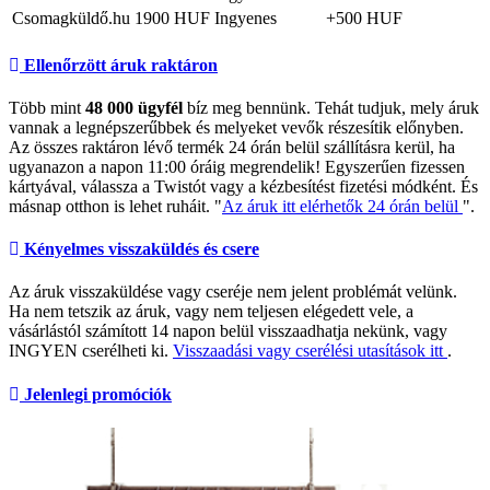
Csomagküldő.hu
1900 HUF
Ingyenes
+500 HUF
Ellenőrzött áruk raktáron
Több mint
48 000 ügyfél
bíz meg bennünk. Tehát tudjuk, mely áruk
vannak a legnépszerűbbek és melyeket vevők részesítik előnyben.
Az összes raktáron lévő termék 24 órán belül szállításra kerül, ha
ugyanazon a napon 11:00 óráig megrendelik! Egyszerűen fizessen
kártyával, válassza a Twistót vagy a kézbesítést fizetési módként. És
másnap otthon is lehet ruháit. "
Az áruk itt elérhetők 24 órán belül
".
Kényelmes visszaküldés és csere
Az áruk visszaküldése vagy cseréje nem jelent problémát velünk.
Ha nem tetszik az áruk, vagy nem teljesen elégedett vele, a
vásárlástól számított 14 napon belül visszaadhatja nekünk, vagy
INGYEN cserélheti ki.
Visszaadási vagy cserélési utasítások itt
.
Jelenlegi promóciók