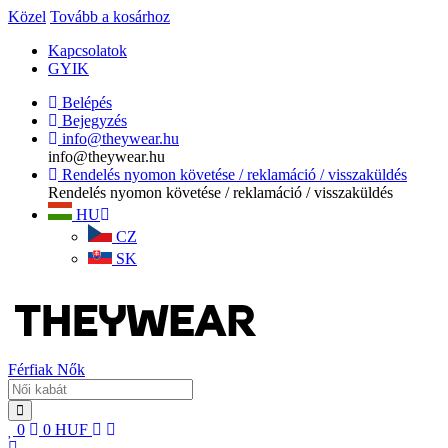
Közel
Tovább a kosárhoz
Kapcsolatok
GYIK
Belépés
Bejegyzés
info@theywear.hu
info@theywear.hu
Rendelés nyomon követése / reklamáció / visszaküldés
Rendelés nyomon követése / reklamáció / visszaküldés
HU
CZ
SK
Férfiak
Nők
0
0
HUF