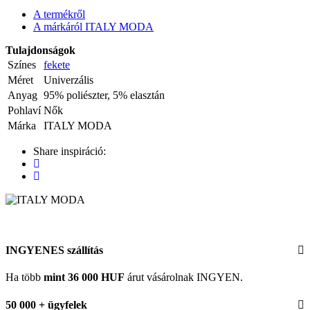
A termékről
A márkáról ITALY MODA
Tulajdonságok
Színes
fekete
Méret
Univerzális
Anyag
95% poliészter, 5% elasztán
Pohlaví
Nők
Márka
ITALY MODA
Share inspiráció:
INGYENES szállítás
Ha több
mint 36 000 HUF
árut vásárolnak INGYEN.
50 000 + ügyfelek