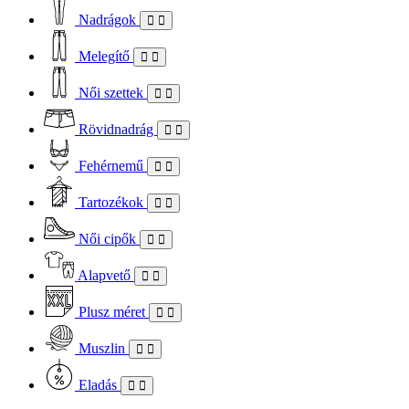
Nadrágok
Melegítő
Női szettek
Rövidnadrág
Fehérnemű
Tartozékok
Női cipők
Alapvető
Plusz méret
Muszlin
Eladás