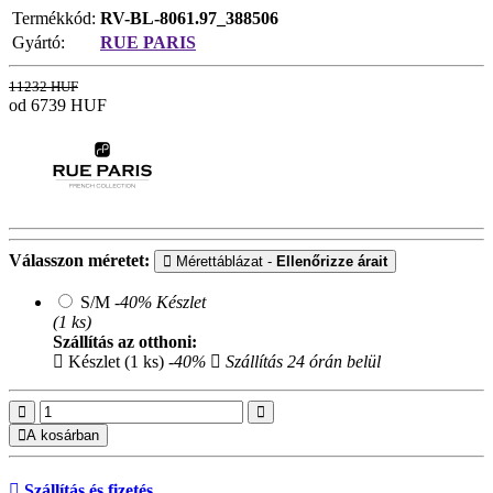
Termékkód:
RV-BL-8061.97_388506
Gyártó:
RUE PARIS
11232 HUF
od 6739
HUF
Válasszon méretet:
Mérettáblázat -
Ellenőrizze árait
S/M
-40%
Készlet
(1 ks)
Szállítás az otthoni:
Készlet (1 ks)
-40%
Szállítás 24 órán belül
A kosárban
Szállítás és fizetés