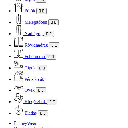
Pólók
Melegítőben
Nadrágog
Rövidnadrág
Fehérnemű
Cipők
Pénztárcák
Övek
Kiegészítők
Eladás
TheyWear