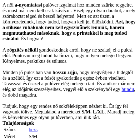
A női
a-nyomtatasi
pulóver izgalmat hoz minden szürke reggelre,
és most már nem kell csak kávézni. Viselj egy olyan darabot, amely
szórakoztat téged és beszél helyetted. Mert ez azt üzeni a
környezetednek, hogy tudod, hogyan kell jól öltözködni.
Azt, hogy
a stílusos ruháknak nem kell egyszínűnek lenniük, hanem
megmutathatod másoknak, hogy a printekkel is meg tudod
csinálni
. És hogyan!
A
rögzítés nélkül
gondoskodnak arról, hogy ne szaladj el a pulcsi
elől. Pontosan meg tudod határozni, hogy milyen meleged legyen.
Kényelmes, praktikus és stílusos.
Minden jó pulcsiban van
hosszu-ujju
, hogy megvédjen a hidegtől
és a széltől. Így ezt a felsőt gyakorlatilag egész évben viselheti.
Tavasszal és ősszel a pulóver elég melegen tart. És amikor már nem
elég az időjárás szeszélyeihez, vegyél elő a szekrényből egy
bundu
,
és dobd magadra.
Tudjuk, hogy egy rendes nő sokféleképpen nézhet ki. És így fel
vagyunk töltve. Megtalálod a méreteket
S/M, L/XL
. Maradj meleg
és kényelmes egy olyan pulóverben, ami illik rád.
Tulajdonságok
Színes
bezs
Méret
S/M