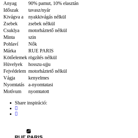
Anyag
90% pamut, 10% elasztán
Időszak
tavasz/nyár
Kivágva a
nyakkivágás nélkül
Zsebek
zsebek nélkül
Csuklya
motorháztető nélkül
Minta
szin
Pohlaví
Nők
Márka
RUE PARIS
Kötőelemek
rögzítés nélkül
Hüvelyek
hosszu-ujju
Fejvédelem
motorháztető nélkül
Vágja
kenyelmes
Nyomtatás
a-nyomtatasi
Motívum
nyomtatott
Share inspiráció: