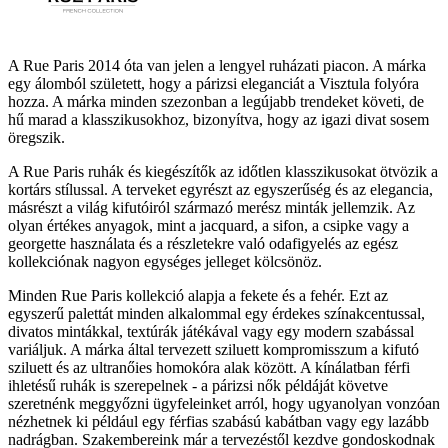
A Rue Paris 2014 óta van jelen a lengyel ruházati piacon. A márka
egy álomból született, hogy a párizsi eleganciát a Visztula folyóra
hozza. A márka minden szezonban a legújabb trendeket követi, de
hű marad a klasszikusokhoz, bizonyítva, hogy az igazi divat sosem
öregszik.
A Rue Paris ruhák és kiegészítők az időtlen klasszikusokat ötvözik a
kortárs stílussal. A terveket egyrészt az egyszerűség és az elegancia,
másrészt a világ kifutóiról származó merész minták jellemzik. Az
olyan értékes anyagok, mint a jacquard, a sifon, a csipke vagy a
georgette használata és a részletekre való odafigyelés az egész
kollekciónak nagyon egységes jelleget kölcsönöz.
Minden Rue Paris kollekció alapja a fekete és a fehér. Ezt az
egyszerű palettát minden alkalommal egy érdekes színakcentussal,
divatos mintákkal, textúrák játékával vagy egy modern szabással
variáljuk. A márka által tervezett sziluett kompromisszum a kifutó
sziluett és az ultranőies homokóra alak között. A kínálatban férfi
ihletésű ruhák is szerepelnek - a párizsi nők példáját követve
szeretnénk meggyőzni ügyfeleinket arról, hogy ugyanolyan vonzóan
nézhetnek ki például egy férfias szabású kabátban vagy egy lazább
nadrágban. Szakembereink már a tervezéstől kezdve gondoskodnak