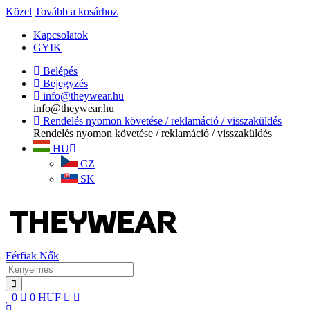
Közel
Tovább a kosárhoz
Kapcsolatok
GYIK
Belépés
Bejegyzés
info@theywear.hu
info@theywear.hu
Rendelés nyomon követése / reklamáció / visszaküldés
Rendelés nyomon követése / reklamáció / visszaküldés
HU
CZ
SK
Férfiak
Nők
0
0
HUF