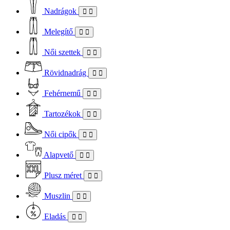
Nadrágok
Melegítő
Női szettek
Rövidnadrág
Fehérnemű
Tartozékok
Női cipők
Alapvető
Plusz méret
Muszlin
Eladás