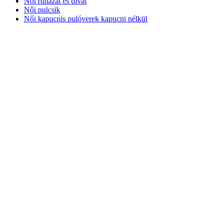
Női ruházat és divat
Női pulcsik
Női kapucnis pulóverek kapucni nélkül