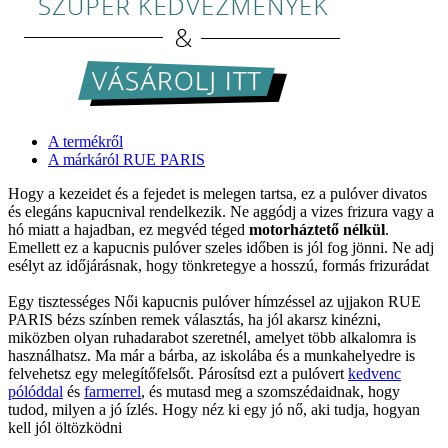
A termékről
A márkáról RUE PARIS
Hogy a kezeidet és a fejedet is melegen tartsa, ez a pulóver divatos
és elegáns kapucnival rendelkezik. Ne aggódj a vizes frizura vagy a
hó miatt a hajadban, ez megvéd téged
motorháztető nélkül
.
Emellett ez a kapucnis pulóver szeles időben is jól fog jönni. Ne adj
esélyt az időjárásnak, hogy tönkretegye a hosszú, formás frizurádat
Egy tisztességes Női kapucnis pulóver hímzéssel az ujjakon RUE
PARIS bézs színben remek választás, ha jól akarsz kinézni,
miközben olyan ruhadarabot szeretnél, amelyet több alkalomra is
használhatsz. Ma már a bárba, az iskolába és a munkahelyedre is
felvehetsz egy melegítőfelsőt. Párosítsd ezt a pulóvert
kedvenc
pólóddal
és
farmerrel
, és mutasd meg a szomszédaidnak, hogy
tudod, milyen a jó ízlés. Hogy néz ki egy jó nő, aki tudja, hogyan
kell jól öltözködni