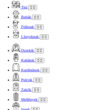
Tini
Babák
Fiúknak
Lányoknak
Dzsekik
Kabátok
Kardigánok
Pulcsik
Zakók
Mellények
Ingek