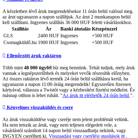
A készletben lévő áruk megrendelésekor 11 órán belül valósul meg.
az árut ugyanazon a napon szállítjuk. Az árut 2 munkanapon belül
kell szállítani. Ingyenes szállítás 36 000 HUF feletti vásárlásokhoz.
Szállítás
Ár
Banki átutalás
Készpénzzel
GLS
2400 HUF
Ingyenes
+500 HUF
Csomagküldő.hu
1900 HUF
Ingyenes
+500 HUF
Ellenőrzött áruk raktáron
Több mint
48 000 ügyfél
bíz meg bennünk. Tehát tudjuk, mely áruk
vannak a legnépszerűbbek és melyeket vevők részesítik előnyben.
Az összes raktáron lévő termék 24 órán belül szállításra kerül, ha
ugyanazon a napon 11:00 óráig megrendelik! Egyszerűen fizessen
kártyával, válassza a Twistót vagy a kézbesítést fizetési módként. És
másnap otthon is lehet ruháit. "
Az áruk itt elérhetők 24 órán belül
".
Kényelmes visszaküldés és csere
Az áruk visszaküldése vagy cseréje nem jelent problémát velünk.
Ha nem tetszik az áruk, vagy nem teljesen elégedett vele, a
vásárlástól számított 14 napon belül visszaadhatja nekünk, vagy
INGYEN cserélheti ki.
Visszaadási vagy cserélési utasítások itt
.