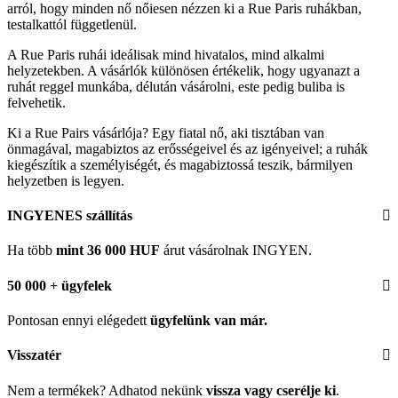
arról, hogy minden nő nőiesen nézzen ki a Rue Paris ruhákban,
testalkattól függetlenül.
A Rue Paris ruhái ideálisak mind hivatalos, mind alkalmi
helyzetekben. A vásárlók különösen értékelik, hogy ugyanazt a
ruhát reggel munkába, délután vásárolni, este pedig buliba is
felvehetik.
Ki a Rue Pairs vásárlója? Egy fiatal nő, aki tisztában van
önmagával, magabiztos az erősségeivel és az igényeivel; a ruhák
kiegészítik a személyiségét, és magabiztossá teszik, bármilyen
helyzetben is legyen.
INGYENES szállítás
Ha több
mint 36 000 HUF
árut vásárolnak INGYEN.
50 000 + ügyfelek
Pontosan ennyi elégedett
ügyfelünk
van már.
Visszatér
Nem a termékek? Adhatod nekünk
vissza vagy cserélje ki
.