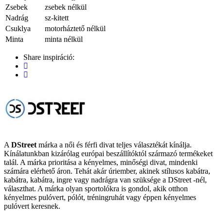
Zsebek
zsebek nélkül
Nadrág
sz-kitett
Csuklya
motorháztető nélkül
Minta
minta nélkül
Share inspiráció:
A
DStreet
márka a női és férfi divat teljes választékát kínálja.
Kínálatunkban kizárólag európai beszállítóktól származó termékeket
talál. A márka prioritása a kényelmes, minőségi divat, mindenki
számára elérhető áron. Tehát akár úriember, akinek stílusos kabátra,
kabátra, kabátra, ingre vagy nadrágra van szüksége a DStreet -nél,
választhat. A márka olyan sportolókra is gondol, akik otthon
kényelmes pulóvert, pólót, tréningruhát vagy éppen kényelmes
pulóvert keresnek.