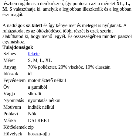
részben rugalmas a derékrészen, így pontosan azt a méretet
XL, L,
M, S
választhatja ki, amelyik a legjobban illeszkedik és a legjobban
érzi magát.
A nadrágok
sz-kitett
és így kényelmet és meleget is nyújtanak. A
ruházatodat és az öltözködésed többi részét is ezek szerint
alakíthatod ki, hogy menő legyél. És összességében minden passzol
egymáshoz.
Tulajdonságok
Színes
fekete
Méret
S, M, L, XL
Anyag
70% poliészter, 20% viszkóz, 10% elasztán
Időszak
tél
Fejvédelem
motorháztető nélkül
Öv
a gumiból
Vágja
slim-fit
Nyomtatás
nyomtatás nélkül
Motívum
indíték nélkül
Pohlaví
Nők
Márka
DSTREET
Kötőelemek
zip
Hüvelyek
hosszu-ujju