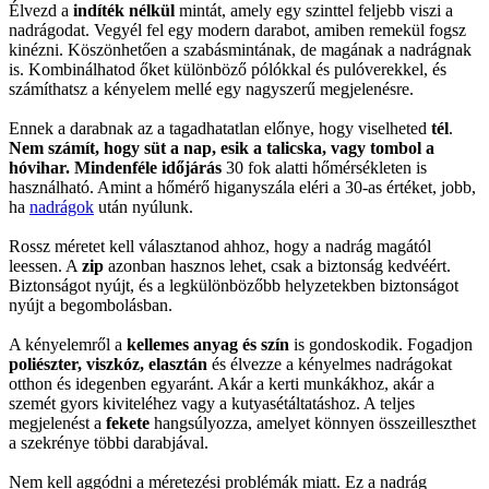
Élvezd a
indíték nélkül
mintát, amely egy szinttel feljebb viszi a
nadrágodat. Vegyél fel egy modern darabot, amiben remekül fogsz
kinézni. Köszönhetően a szabásmintának, de magának a nadrágnak
is. Kombinálhatod őket különböző pólókkal és pulóverekkel, és
számíthatsz a kényelem mellé egy nagyszerű megjelenésre.
Ennek a darabnak az a tagadhatatlan előnye, hogy viselheted
tél
.
Nem számít, hogy süt a nap, esik a talicska, vagy tombol a
hóvihar. Mindenféle időjárás
30 fok alatti hőmérsékleten is
használható. Amint a hőmérő higanyszála eléri a 30-as értéket, jobb,
ha
nadrágok
után nyúlunk.
Rossz méretet kell választanod ahhoz, hogy a nadrág magától
leessen. A
zip
azonban hasznos lehet, csak a biztonság kedvéért.
Biztonságot nyújt, és a legkülönbözőbb helyzetekben biztonságot
nyújt a begombolásban.
A kényelemről a
kellemes anyag és szín
is gondoskodik. Fogadjon
poliészter, viszkóz, elasztán
és élvezze a kényelmes nadrágokat
otthon és idegenben egyaránt. Akár a kerti munkákhoz, akár a
szemét gyors kiviteléhez vagy a kutyasétáltatáshoz. A teljes
megjelenést a
fekete
hangsúlyozza, amelyet könnyen összeilleszthet
a szekrénye többi darabjával.
Nem kell aggódni a méretezési problémák miatt. Ez a nadrág