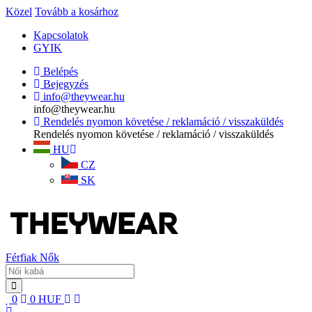
Közel
Tovább a kosárhoz
Kapcsolatok
GYIK
Belépés
Bejegyzés
info@theywear.hu
info@theywear.hu
Rendelés nyomon követése / reklamáció / visszaküldés
Rendelés nyomon követése / reklamáció / visszaküldés
HU
CZ
SK
Férfiak
Nők
0
0
HUF