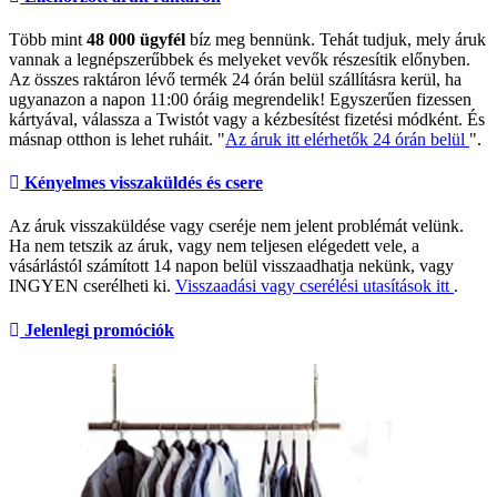
Több mint
48 000 ügyfél
bíz meg bennünk. Tehát tudjuk, mely áruk
vannak a legnépszerűbbek és melyeket vevők részesítik előnyben.
Az összes raktáron lévő termék 24 órán belül szállításra kerül, ha
ugyanazon a napon 11:00 óráig megrendelik! Egyszerűen fizessen
kártyával, válassza a Twistót vagy a kézbesítést fizetési módként. És
másnap otthon is lehet ruháit. "
Az áruk itt elérhetők 24 órán belül
".
Kényelmes visszaküldés és csere
Az áruk visszaküldése vagy cseréje nem jelent problémát velünk.
Ha nem tetszik az áruk, vagy nem teljesen elégedett vele, a
vásárlástól számított 14 napon belül visszaadhatja nekünk, vagy
INGYEN cserélheti ki.
Visszaadási vagy cserélési utasítások itt
.
Jelenlegi promóciók