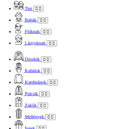
Tini
Babák
Fiúknak
Lányoknak
Dzsekik
Kabátok
Kardigánok
Pulcsik
Zakók
Mellények
Ingek