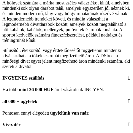
A hölgyek számára a márka most széles választékot kínál, amelyben
mindenki sok olyan darabot talál, amelyek egyszerűen jól néznek ki,
és minden modern nő, lány vagy hölgy ruhatárának részévé válnak.
A legmodernebb trendeket követi, és mindig választhat a
legmodernebb divatdarabok között, amelyek között megtalálható a
női kabátok, kabátok, mellények, pulóverek és ruhák kínálata. A
sportot kedvelők számára fitneszfelszerelést, például nadrágot és
tréningruhát kínál.
Stílusától, életkorától vagy érdeklődésétől függetlenül mindenki
kiválaszthatja a tökéletes ruhát megfizethető áron. A DStreet a
minőségi divat egyet jelent megfizethető áron mindenki számára, aki
szereti a divatot.
INGYENES szállítás
Ha több
mint 36 000 HUF
árut vásárolnak INGYEN.
50 000 + ügyfelek
Pontosan ennyi elégedett
ügyfelünk
van már.
Visszatér