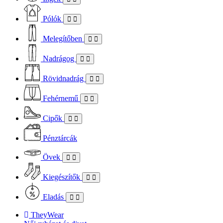
Pólók
Melegítőben
Nadrágog
Rövidnadrág
Fehérnemű
Cipők
Pénztárcák
Övek
Kiegészítők
Eladás
TheyWear