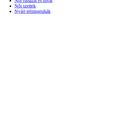
Női ruházat és divat
Női szettek
Nyári tréningruhák