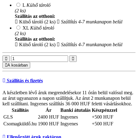
L
Külső tároló
(2 ks)
Szállítás az otthoni:
Külső tároló (2 ks)
Szállítás 4-7 munkanapon belül
XL
Külső tároló
(2 ks)
Szállítás az otthoni:
Külső tároló (2 ks)
Szállítás 4-7 munkanapon belül
A kosárban
Szállítás és fizetés
A készletben lévő áruk megrendelésekor 11 órán belül valósul meg.
az árut ugyanazon a napon szállítjuk. Az árut 2 munkanapon belül
kell szállítani. Ingyenes szállítás 36 000 HUF feletti vásárlásokhoz.
Szállítás
Ár
Banki átutalás
Készpénzzel
GLS
2400 HUF
Ingyenes
+500 HUF
Csomagküldő.hu
1900 HUF
Ingyenes
+500 HUF
Ellenőrzött áruk raktáron