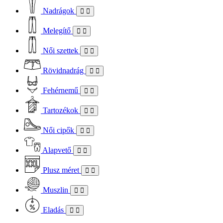
Nadrágok
Melegítő
Női szettek
Rövidnadrág
Fehérnemű
Tartozékok
Női cipők
Alapvető
Plusz méret
Muszlin
Eladás